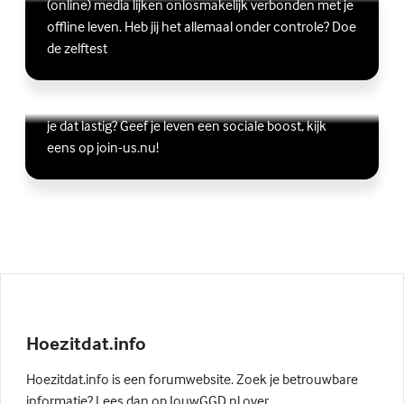
(online) media lijken onlosmakelijk verbonden met je
offline leven. Heb jij het allemaal onder controle? Doe
de zelftest
Vriendschap
Wil je graag andere jongeren ontmoeten, maar vind
Lees meer over Vriendschap
(Externe link)
je dat lastig? Geef je leven een sociale boost, kijk
eens op join-us.nu!
Hoezitdat.info
Hoezitdat.info is een forumwebsite. Zoek je betrouwbare
informatie? Lees dan op JouwGGD.nl over