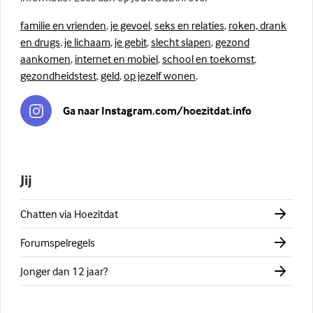
familie en vrienden
,
je gevoel
,
seks en relaties
,
roken, drank
en drugs
,
je lichaam
,
je gebit
,
slecht slapen
,
gezond
aankomen
,
internet en mobiel
,
school en toekomst
,
gezondheidstest
,
geld
,
op jezelf wonen
.
Ga naar Instagram.com/hoezitdat.info
Jij
Chatten via Hoezitdat
Forumspelregels
Jonger dan 12 jaar?