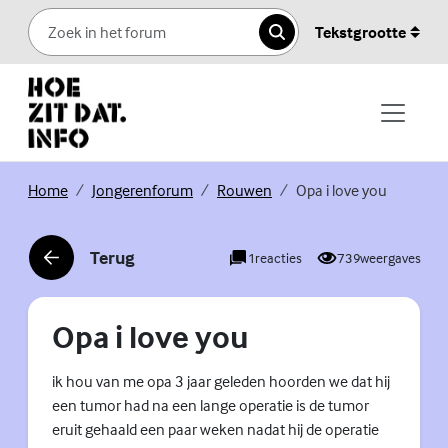
Skip to content
Tekstgrootte
Zoeken
(Externe link)
(Externe link)
(Externe link)
Home
Jongerenforum
Rouwen
Opa i love you
Terug
1
reacties
739
weergaves
(Externe link)
Opa i love you
ik hou van me opa 3 jaar geleden hoorden we dat hij
een tumor had na een lange operatie is de tumor
eruit gehaald een paar weken nadat hij de operatie