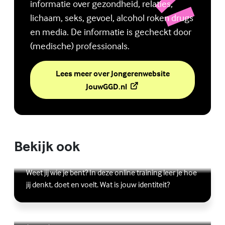
informatie over gezondheid, relaties,
lichaam, seks, gevoel, alcohol roken drugs
en media. De informatie is gecheckt door
(medische) professionals.
Lees meer over Jongerenwebsite
(Externe link)
JouwGGD.nl
Bekijk ook
Online zelfhulptraining - Wie ben ik?
Lees meer over Online zelfhulptraining - Wie ben ik?
(Externe link)
Weet jij wie je bent? In deze online training leer je hoe
jij denkt, doet en voelt. Wat is jouw identiteit?
Ben jij digitaal in balans?
Scrollen, liken, appen, swipen, gamen en bingen:
Lees meer over Ben jij digitaal in balans?
(Externe link)