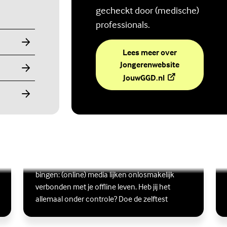
gecheckt door (medische)
professionals.
Lees meer over
Jongerenwebsite
(Externe link)
JouwGGD.nl
Ben jij digitaal in balans?
Scrollen, liken, appen, swipen, gamen en
Lees meer over Ben jij digitaal in balans?
(Externe link)
Lee
(Ex
bingen: (online) media lijken onlosmakelijk
verbonden met je offline leven. Heb jij het
allemaal onder controle? Doe de zelftest