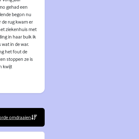
emo gehad een
llende begon nu
 de rug kwam er
het ziekenhuis met
ng in haar buik ik
 wat in de war.
g het fout de
en stoppen ze is
n kwijt
orde omdraaien
rne link)