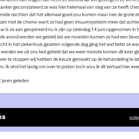
nker geconstateerd ze was hier helemaal van slag van ze heeft ch
peratie dachten dat het allemaal goed zou komen maar nee de grote e
ppen met de chemo want ze had geen imuumsysteem meer dat achter
r is ze aan geopereerd nu is zijn op zaterdag 14 juni opgenomen in 
in de avond werden we gebeld dat we moesten komen ze had een bloedi
cht in het ziekenhuis gezeten volgende dag ging het wat beter ze was
erden we uit ons bed gebeld dat we weer moeste komen dit keer gin
meer te stoppen wij hebben de keuze gemaakt op de behandeling te lat
. Ik vind het lastig om over te praten toch wou ik dit verhaal hier eve
 jaren geleden
es
volg
(Exte