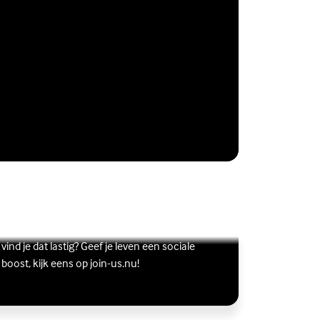
Vriendschap
Wil je graag andere jongeren ontmoeten, maar
s meer over Vriendschap
terne link)
vind je dat lastig? Geef je leven een sociale
boost, kijk eens op join-us.nu!