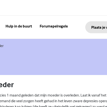
Hulp in de buurt
Forumspelregels
Plaats je
der
eder
cies 1 maand geleden dat mijn moeder is overleden. Laat ik vanaf het
mand die veel zorgen heeft gehad in het leven zware depresies opera
 kinderen kan krijgen (die heeft ze uiteindelijk wel gekregen) zo werd er