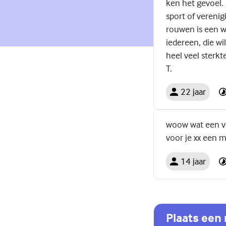
ken het gevoel. 
sport of verenig
rouwen is een we
iedereen, die wi
heel veel sterkt
T.
22 jaar
woow wat een ver
voor je xx een m
14 jaar
Plaats een 