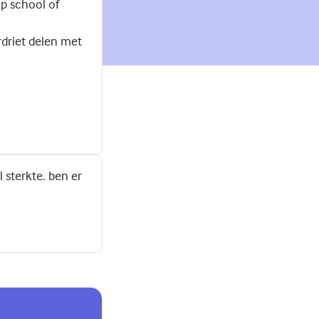
op school of
rdriet delen met
l sterkte. ben er