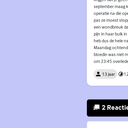
september maag ka
operatie na die o
pas ze moest sto
een wondbreuk daa
pijn in haar buik 
heb dus de hele na
Maandag ochtend w
bloedin was niet 
om 23:45 overleden
13 jaar
12
2 Reacti