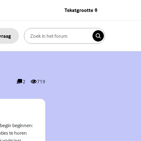
Tekstgrootte
 vraag
Zoeken
2
719
reacties
weergaves
 begin beginnen:
ties te horen
 vorig jaar