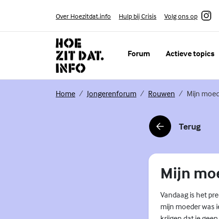
Skip to content
Volg ons op
Over Hoezitdat.info
Hulp bij Crisis
Instagram
Forum
Actieve topics
(Externe link)
(Externe link)
(Externe link)
Home
Jongerenforum
Rouwen
Mijn moe
Terug
(Externe link)
Mijn mo
Vandaag is het pre
mijn moeder was ie
krijgen dat je geen