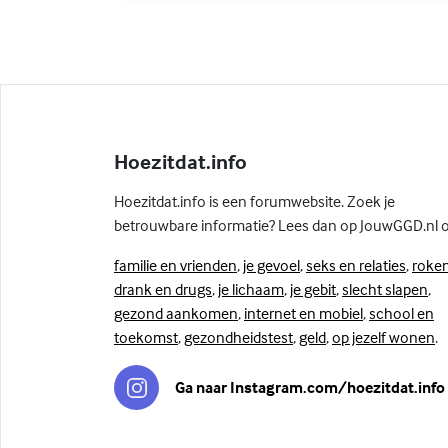
Hoezitdat.info
Hoezitdat.info is een forumwebsite. Zoek je
betrouwbare informatie? Lees dan op JouwGGD.nl 
familie en vrienden
,
je gevoel
,
seks en relaties
,
roken
drank en drugs
,
je lichaam
,
je gebit
,
slecht slapen
,
gezond aankomen
,
internet en mobiel
,
school en
toekomst
,
gezondheidstest
,
geld
,
op jezelf wonen
.
Ga naar Instagram.com/hoezitdat.info