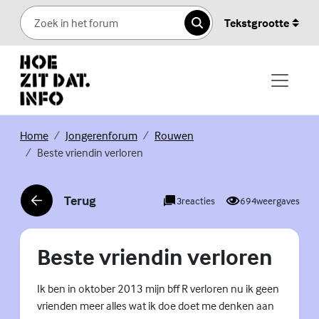
Skip to content
Tekstgrootte
Zoeken
(Externe link)
(Externe link)
(Externe link)
Home
Jongerenforum
Rouwen
Beste vriendin verloren
Terug
3
reacties
694
weergaves
(Externe link)
Beste vriendin verloren
Ik ben in oktober 2013 mijn bff R verloren nu ik geen
vrienden meer alles wat ik doe doet me denken aan