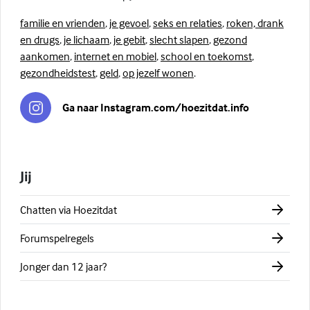
familie en vrienden
,
je gevoel
,
seks en relaties
,
roken, drank
en drugs
,
je lichaam
,
je gebit
,
slecht slapen
,
gezond
aankomen
,
internet en mobiel
,
school en toekomst
,
gezondheidstest
,
geld
,
op jezelf wonen
.
Ga naar Instagram.com/hoezitdat.info
Jij
Chatten via Hoezitdat
Forumspelregels
Jonger dan 12 jaar?