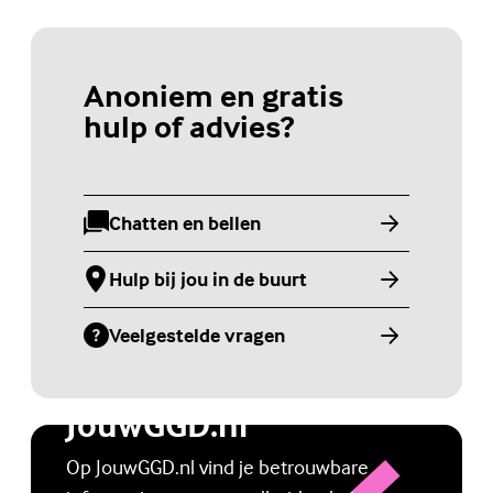
Anoniem en gratis
hulp of advies?
Chatten en bellen
(Externe link)
Hulp bij jou in de buurt
(Externe link)
Veelgestelde vragen
(Externe link)
Jongerenwebsite
JouwGGD.nl
Op JouwGGD.nl vind je betrouwbare