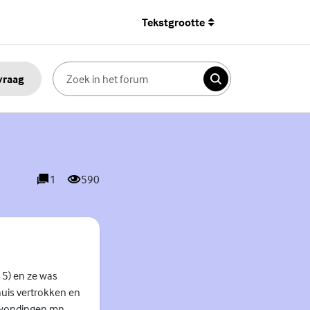
Tekstgrootte
 vraag
Zoeken
1
590
reacties
weergaves
 5) en ze was
uis vertrokken en
erwondingen mn