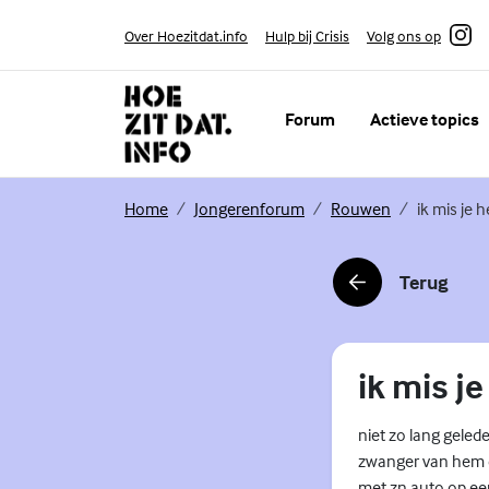
Skip to content
Volg ons op
Over Hoezitdat.info
Hulp bij Crisis
Instagram
Forum
Actieve topics
(Externe link)
(Externe link)
(Externe link)
Home
Jongerenforum
Rouwen
ik mis je h
Terug
(Externe link)
ik mis je
niet zo lang geled
zwanger van hem e
met zn auto op ee