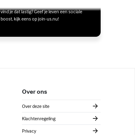
Wil je graag andere jongeren ontmoeten, maar
s meer over Vriendschap
terne link)
vind je dat lastig? Geef je leven een sociale
boost, kijk eens op join-us.nu!
Over ons
Over deze site
Klachtenregeling
Privacy