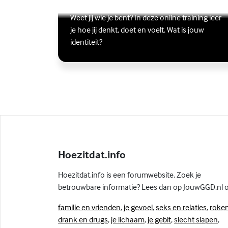
ik?
Lees meer over Online zelfhulptraining - Wie ben ik?
(Externe link)
Weet jij wie je bent? In deze online training leer
je hoe jij denkt, doet en voelt. Wat is jouw
identiteit?
Hoezitdat.info
Hoezitdat.info is een forumwebsite. Zoek je
betrouwbare informatie? Lees dan op JouwGGD.nl 
familie en vrienden
,
je gevoel
,
seks en relaties
,
roken
drank en drugs
,
je lichaam
,
je gebit
,
slecht slapen
,