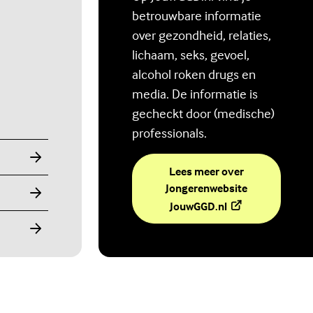
betrouwbare informatie
over gezondheid, relaties,
lichaam, seks, gevoel,
alcohol roken drugs en
media. De informatie is
gecheckt door (medische)
professionals.
Lees meer over
Jongerenwebsite
(Externe link)
JouwGGD.nl
Ben jij digitaal in balans?