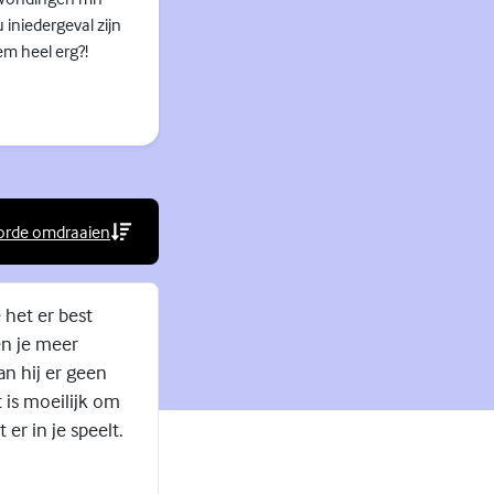
 iniedergeval zijn
em heel erg?!
orde omdraaien
rne link)
 het er best
en je meer
an hij er geen
 is moeilijk om
r in je speelt.