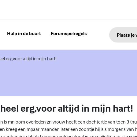
Hulp in de buurt
Forumspelregels
Plaats je
eel erg,voor altijd in mijn hart!
 heel erg,voor altijd in mijn hart!
en is mn oom overleden zn vrouw heeft een dochtertje van toen 3 (nu
n kreeg een mpaar maanden later een zoontje hij is s morgens van h
n aanhanger gebotst en was meteen dood waarschijnlijk aan zijn v