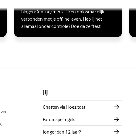
Scrollen, liken, appen, swipen, gamen en
Lees meer over Ben jij digitaal in balans?
(Externe link)
Lee
(Ex
bingen: (online) media lijken onlosmakelijk
verbonden met je offline leven. Heb jij het
allemaal onder controle? Doe de zelftest
Jij
Chatten via Hoezitdat
over
Forumspelregels
,
Jonger dan 12 jaar?