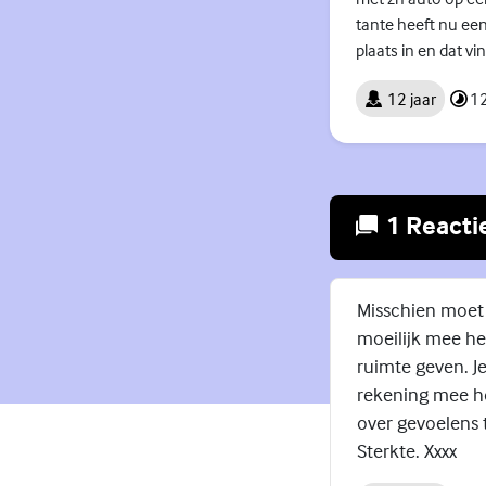
tante heeft nu een
plaats in en dat vi
12 jaar
12
1 Reacti
Misschien moet j
moeilijk mee he
ruimte geven. Je
rekening mee hou
over gevoelens 
Sterkte. Xxxx