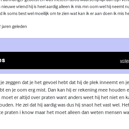
 nieuwe vriend hij is heel aardig alleen ik mis mn oom wel hij neemt nu
nd ik soms best wel moeilijk om te zien wat kan ik er aan doen ik mis h
 jaren geleden
es
volg
(Exte
e zeggen dat je het gevoel hebt dat hij de plek inneemt en je
bt en je oom erg mist. Dan kan hij er rekening mee houden 
 moet er altijd over praten want anders weet hij het niet en k
den. He zei dat hij aardig was dus hij snaot het vast wel. Het
te praten i know maar het moet alleen dan weten mensen wat e