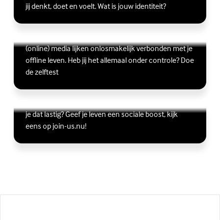
jij denkt, doet en voelt. Wat is jouw identiteit?
Ben jij digitaal in balans?
Scrollen, liken, appen, swipen, gamen en bingen:
Lees meer over Ben jij digitaal in balans?
(Externe link)
(online) media lijken onlosmakelijk verbonden met je
offline leven. Heb jij het allemaal onder controle? Doe
de zelftest
Vriendschap
Wil je graag andere jongeren ontmoeten, maar vind
Lees meer over Vriendschap
(Externe link)
je dat lastig? Geef je leven een sociale boost, kijk
eens op join-us.nu!