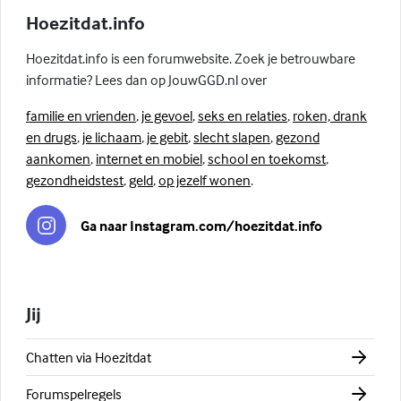
Hoezitdat.info
Hoezitdat.info is een forumwebsite. Zoek je betrouwbare
informatie? Lees dan op JouwGGD.nl over
familie en vrienden
,
je gevoel
,
seks en relaties
,
roken, drank
en drugs
,
je lichaam
,
je gebit
,
slecht slapen
,
gezond
aankomen
,
internet en mobiel
,
school en toekomst
,
gezondheidstest
,
geld
,
op jezelf wonen
.
Ga naar Instagram.com/hoezitdat.info
Jij
Chatten via Hoezitdat
Forumspelregels