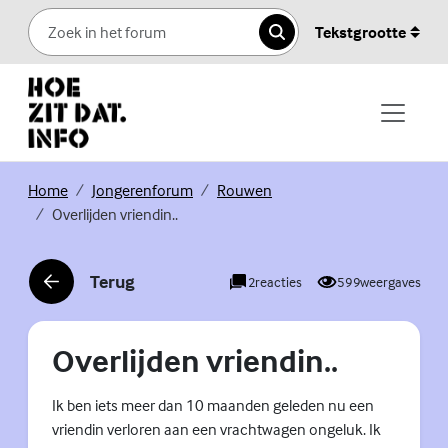
Skip to content
Tekstgrootte
Zoeken
(Externe link)
(Externe link)
(Externe link)
Home
Jongerenforum
Rouwen
Overlijden vriendin..
Terug
2
reacties
599
weergaves
(Externe link)
Overlijden vriendin..
Ik ben iets meer dan 10 maanden geleden nu een
vriendin verloren aan een vrachtwagen ongeluk. Ik