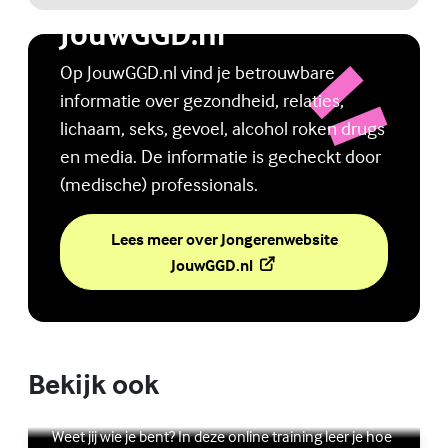
Jongerenwebsite
JouwGGD.nl
Op JouwGGD.nl vind je betrouwbare
informatie over gezondheid, relaties,
lichaam, seks, gevoel, alcohol roken drugs
en media. De informatie is gecheckt door
(medische) professionals.
Lees meer over Jongerenwebsite
(Externe link)
JouwGGD.nl
Bekijk ook
Online zelfhulptraining - Wie ben ik?
Lees meer over Online zelfhulptraining - Wie ben ik?
(Externe link)
Weet jij wie je bent? In deze online training leer je hoe