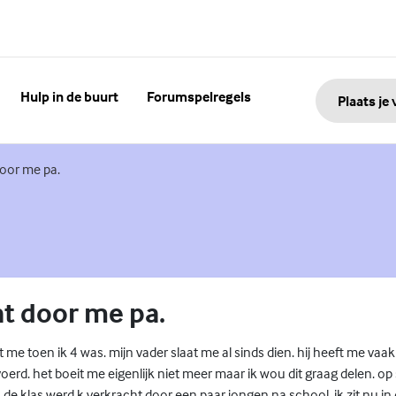
Hulp in de buurt
Forumspelregels
Plaats je
oor me pa.
t door me pa.
 me toen ik 4 was. mijn vader slaat me al sinds dien. hij heeft me vaak
erd. het boeit me eigenlijk niet meer maar ik wou dit graag delen. op 
 de klas werd k verkracht door een paar jongen na school. ik zit nu in 