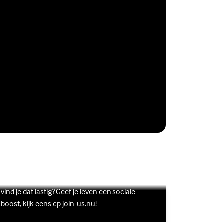
Vriendschap
Wil je graag andere jongeren ontmoeten, maar
s meer over Vriendschap
terne link)
vind je dat lastig? Geef je leven een sociale
boost, kijk eens op join-us.nu!