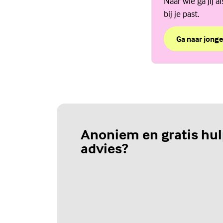
Naar wie ga jij 
bij je past.
Ga naar jonge
over Weet jij 
(Externe link)
Anoniem en gratis hul
advies?