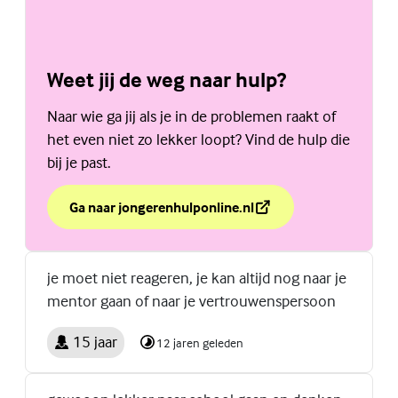
Weet jij de weg naar hulp?
Naar wie ga jij als je in de problemen raakt of
het even niet zo lekker loopt? Vind de hulp die
bij je past.
Ga naar jongerenhulponline.nl
over Weet jij de weg naar hulp?
(Externe link)
je moet niet reageren, je kan altijd nog naar je
mentor gaan of naar je vertrouwenspersoon
15 jaar
12 jaren geleden