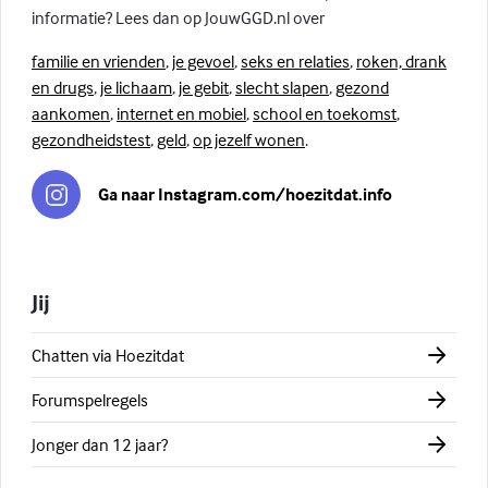
informatie? Lees dan op JouwGGD.nl over
familie en vrienden
,
je gevoel
,
seks en relaties
,
roken, drank
en drugs
,
je lichaam
,
je gebit
,
slecht slapen
,
gezond
aankomen
,
internet en mobiel
,
school en toekomst
,
gezondheidstest
,
geld
,
op jezelf wonen
.
Ga naar Instagram.com/hoezitdat.info
Jij
Chatten via Hoezitdat
Forumspelregels
Jonger dan 12 jaar?