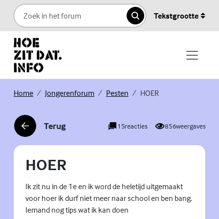
Skip to content
Tekstgrootte
Zoeken
(Externe link)
(Externe link)
(Externe link)
Home
Jongerenforum
Pesten
HOER
Terug
15
reacties
856
weergaves
(Externe link)
HOER
Ik zit nu in de 1e en ik word de heletijd uitgemaakt
voor hoer ik durf niet meer naar school en ben bang.
Iemand nog tips wat ik kan doen