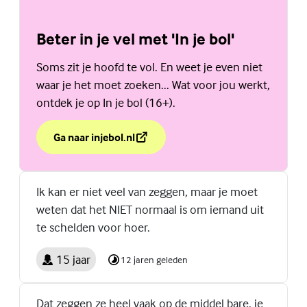
Beter in je vel met 'In je bol'
Soms zit je hoofd te vol. En weet je even niet
waar je het moet zoeken... Wat voor jou werkt,
ontdek je op In je bol (16+).
Ga naar injebol.nl
over Beter in je vel met 'In je bol'
(Externe link)
Ik kan er niet veel van zeggen, maar je moet
weten dat het NIET normaal is om iemand uit
te schelden voor hoer.
15 jaar
12 jaren geleden
Dat zeggen ze heel vaak op de middel bare, je