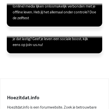
Scrollen, liken, appen, swipen, gamen en bingen:
Lees meer over Ben jij digitaal in balans?
(Externe link)
(online) media lijken onlosmakelijk verbonden met je
offline leven. Heb jij het allemaal onder controle? Doe
de zelftest
Vriendschap
Wil je graag andere jongeren ontmoeten, maar vind
Lees meer over Vriendschap
(Externe link)
je dat lastig? Geef je leven een sociale boost, kijk
eens op join-us.nu!
Hoezitdat.info
Hoezitdat.info is een forumwebsite. Zoek je betrouwbare