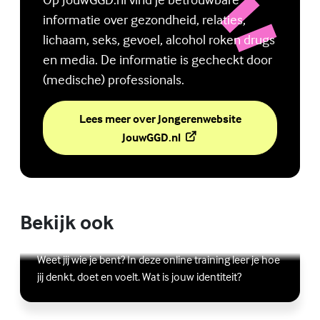
informatie over gezondheid, relaties,
lichaam, seks, gevoel, alcohol roken drugs
en media. De informatie is gecheckt door
(medische) professionals.
Lees meer over Jongerenwebsite
(Externe link)
JouwGGD.nl
Bekijk ook
Online zelfhulptraining - Wie ben ik?
Lees meer over Online zelfhulptraining - Wie ben ik?
(Externe link)
Weet jij wie je bent? In deze online training leer je hoe
jij denkt, doet en voelt. Wat is jouw identiteit?
Ben jij digitaal in balans?