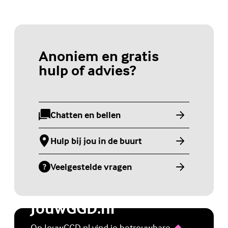
Anoniem en gratis
hulp of advies?
Chatten en bellen
(Externe link)
Hulp bij jou in de buurt
(Externe link)
Veelgestelde vragen
(Externe link)
Jongerenwebsite
JouwGGD.nl
Op JouwGGD.nl vind je betrouwbare