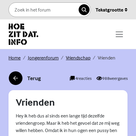
Skip to content
Tekstgrootte
Zoeken
(Externe link)
(Externe link)
(Externe link)
Home
Jongerenforum
Vriendschap
Vrienden
Terug
4
reacties
988
weergaves
(Externe link)
Vrienden
Hey ik heb dus al sinds een lange tijd dezelfde
vriendengroep. Maar ik heb het gevoel dat ze mij weg
willen hebben. Omdat ik in hun ogen een pussy ben