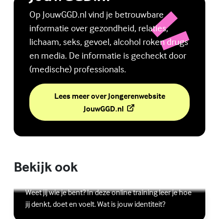
Op JouwGGD.nl vind je betrouwbare
informatie over gezondheid, relaties,
lichaam, seks, gevoel, alcohol roken drugs
en media. De informatie is gecheckt door
(medische) professionals.
Lees meer over Jongerenwebsite
(Externe link)
JouwGGD.nl
Bekijk ook
Online zelfhulptraining - Wie ben ik?
Lees meer over Online zelfhulptraining - Wie ben ik?
(Externe link)
Weet jij wie je bent? In deze online training leer je hoe
jij denkt, doet en voelt. Wat is jouw identiteit?