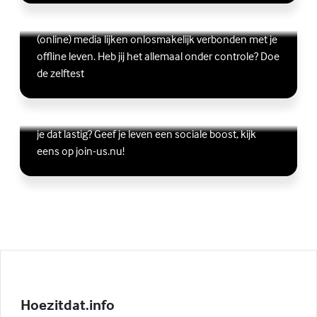
Ben jij digitaal in balans?
Scrollen, liken, appen, swipen, gamen en bingen:
Lees meer over Ben jij digitaal in balans?
(Externe link)
(online) media lijken onlosmakelijk verbonden met je
offline leven. Heb jij het allemaal onder controle? Doe
de zelftest
Vriendschap
Wil je graag andere jongeren ontmoeten, maar vind
Lees meer over Vriendschap
(Externe link)
je dat lastig? Geef je leven een sociale boost, kijk
eens op join-us.nu!
Hoezitdat.info