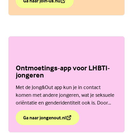
Ga naar join-us.nu
over Vriendschap
(Externe link)
Ontmoetings-app voor LHBTI-
jongeren
Met de Jong&Out app kun je in contact
komen met andere jongeren, wat je seksuele
oriëntatie en genderidentiteit ook is. Door
heel Nederland of juist bij jou in de buurt. Je
kunt chatten in groepen of direct via een
Ga naar jongenout.nl
over Ontmoetings-app voor LHBTI-jongeren
(Externe link)
privéchat.