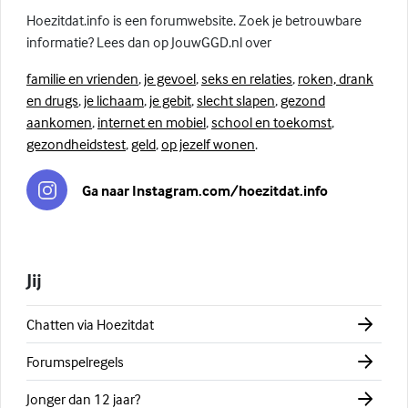
Hoezitdat.info is een forumwebsite. Zoek je betrouwbare
informatie? Lees dan op JouwGGD.nl over
familie en vrienden
,
je gevoel
,
seks en relaties
,
roken, drank
en drugs
,
je lichaam
,
je gebit
,
slecht slapen
,
gezond
aankomen
,
internet en mobiel
,
school en toekomst
,
gezondheidstest
,
geld
,
op jezelf wonen
.
Ga naar Instagram.com/hoezitdat.info
Jij
Chatten via Hoezitdat
Forumspelregels
Jonger dan 12 jaar?