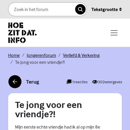
Skip to content
Tekstgrootte
Zoeken
(Externe link)
(Externe link)
(Externe link)
Home
Jongerenforum
Verliefd & Verkering
Te jong voor een vriendje?!
Terug
1
reacties
302
weergaves
(Externe link)
Te jong voor een
vriendje?!
Mijn eerste echte vriendje had ik al op mijn 8e