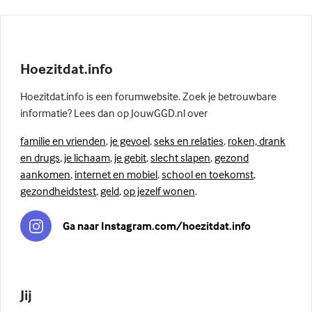
Hoezitdat.info
Hoezitdat.info is een forumwebsite. Zoek je betrouwbare
informatie? Lees dan op JouwGGD.nl over
familie en vrienden
,
je gevoel
,
seks en relaties
,
roken, drank
en drugs
,
je lichaam
,
je gebit
,
slecht slapen
,
gezond
aankomen
,
internet en mobiel
,
school en toekomst
,
gezondheidstest
,
geld
,
op jezelf wonen
.
Ga naar Instagram.com/hoezitdat.info
Jij