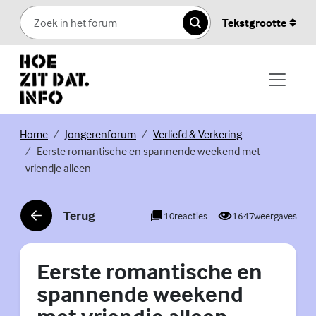
Skip to content
Tekstgrootte
Zoeken
(Externe link)
(Externe link)
(Externe link)
Home
Jongerenforum
Verliefd & Verkering
Eerste romantische en spannende weekend met
vriendje alleen
Terug
10
reacties
1647
weergaves
(Externe link)
Eerste romantische en
spannende weekend