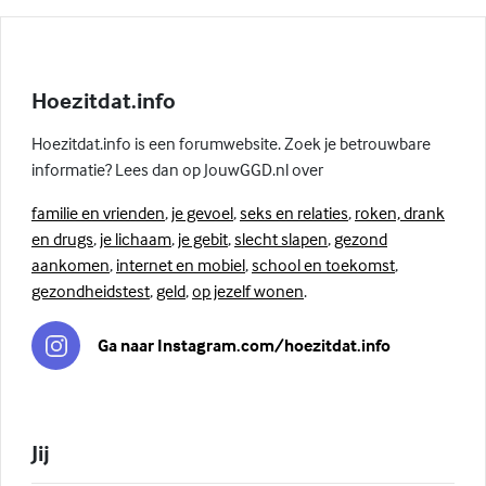
Hoezitdat.info
Hoezitdat.info is een forumwebsite. Zoek je betrouwbare
informatie? Lees dan op JouwGGD.nl over
familie en vrienden
,
je gevoel
,
seks en relaties
,
roken, drank
en drugs
,
je lichaam
,
je gebit
,
slecht slapen
,
gezond
aankomen
,
internet en mobiel
,
school en toekomst
,
gezondheidstest
,
geld
,
op jezelf wonen
.
Ga naar Instagram.com/hoezitdat.info
Jij