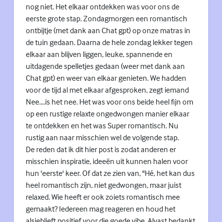
nog niet. Het elkaar ontdekken was voor ons de
eerste grote stap. Zondagmorgen een romantisch
ontbijtje (met dank aan Chat gpt) op onze matras in
de tuin gedaan. Daarna de hele zondag lekker tegen
elkaar aan blijven liggen, leuke, spannende en
uitdagende spelletjes gedaan (weer met dank aan
Chat gpt) en weer van elkaar genieten. We hadden
voor de tijd al met elkaar afgesproken, zegt iemand
Nee....is het nee. Het was voor ons beide heel fijn om
op een rustige relaxte ongedwongen manier elkaar
te ontdekken en het was Super romantisch. Nu
rustig aan naar misschien wel de volgende stap.
De reden dat ik dit hier post is zodat anderen er
misschien inspiratie, ideeën uit kunnen halen voor
hun 'eerste' keer. Of dat ze zien van, "Hé, het kan dus
heel romantisch zijn, niet gedwongen, maar juist
relaxed. Wie heeft er ook zoiets romantisch mee
gemaakt? Iedereen mag reageren en houd het
alsjeblieft positief voor die goede vibe. Alvast bedankt