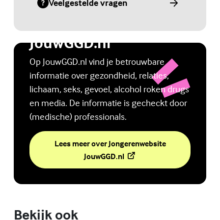
Veelgestelde vragen
(Externe link)
Jongerenwebsite
JouwGGD.nl
Op JouwGGD.nl vind je betrouwbare
informatie over gezondheid, relaties,
lichaam, seks, gevoel, alcohol roken drugs
en media. De informatie is gecheckt door
(medische) professionals.
Lees meer over Jongerenwebsite
(Externe link)
JouwGGD.nl
Bekijk ook
Online zelfhulptraining - Wie ben ik?