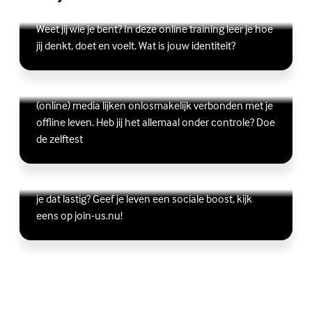
Lees meer over Online zelfhulptraining - Wie ben ik?
(Externe link)
Weet jij wie je bent? In deze online training leer je hoe
jij denkt, doet en voelt. Wat is jouw identiteit?
Ben jij digitaal in balans?
Scrollen, liken, appen, swipen, gamen en bingen:
Lees meer over Ben jij digitaal in balans?
(Externe link)
(online) media lijken onlosmakelijk verbonden met je
offline leven. Heb jij het allemaal onder controle? Doe
de zelftest
Vriendschap
Wil je graag andere jongeren ontmoeten, maar vind
Lees meer over Vriendschap
(Externe link)
je dat lastig? Geef je leven een sociale boost, kijk
eens op join-us.nu!