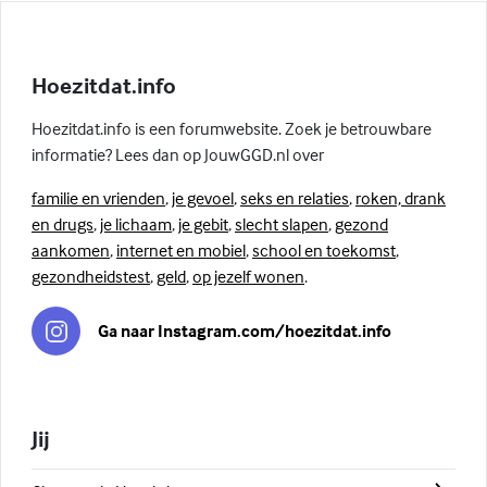
Hoezitdat.info
Hoezitdat.info is een forumwebsite. Zoek je betrouwbare
informatie? Lees dan op JouwGGD.nl over
familie en vrienden
,
je gevoel
,
seks en relaties
,
roken, drank
en drugs
,
je lichaam
,
je gebit
,
slecht slapen
,
gezond
aankomen
,
internet en mobiel
,
school en toekomst
,
gezondheidstest
,
geld
,
op jezelf wonen
.
Ga naar Instagram.com/hoezitdat.info
Jij