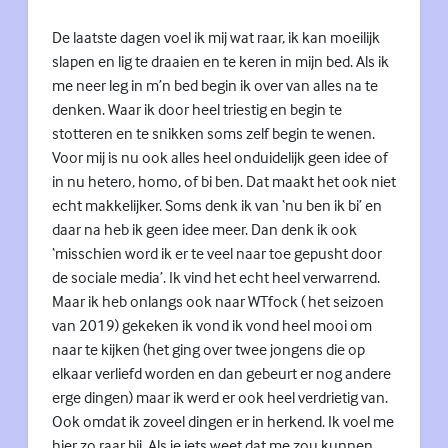
De laatste dagen voel ik mij wat raar, ik kan moeilijk
slapen en lig te draaien en te keren in mijn bed. Als ik
me neer leg in m’n bed begin ik over van alles na te
denken. Waar ik door heel triestig en begin te
stotteren en te snikken soms zelf begin te wenen.
Voor mij is nu ook alles heel onduidelijk geen idee of
in nu hetero, homo, of bi ben. Dat maakt het ook niet
echt makkelijker. Soms denk ik van ‘nu ben ik bi’ en
daar na heb ik geen idee meer. Dan denk ik ook
‘misschien word ik er te veel naar toe gepusht door
de sociale media’. Ik vind het echt heel verwarrend.
Maar ik heb onlangs ook naar WTfock ( het seizoen
van 2019) gekeken ik vond ik vond heel mooi om
naar te kijken (het ging over twee jongens die op
elkaar verliefd worden en dan gebeurt er nog andere
erge dingen) maar ik werd er ook heel verdrietig van.
Ook omdat ik zoveel dingen er in herkend. Ik voel me
hier zo raar bij. Als je iets weet dat me zou kunnen