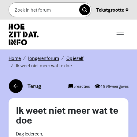
Skip to content
Tekstgrootte
Zoeken
(Externe link)
(Externe link)
(Externe link)
Home
Jongerenforum
Op jezelf
Ik weet niet meer wat te doe
Terug
5
reacties
1898
weergaves
(Externe link)
Ik weet niet meer wat te
doe
Dag iedereen,