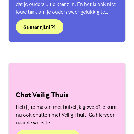
dat je ouders uit elkaar zijn. En het is ook niet
jouw taak om je ouders weer gelukkig te
maken. Bekijk de website van het NJi.
Ga naar nji.nl
over Als je ouders gaan scheiden is dat een moeilijke t
(Externe link)
Chat Veilig Thuis
Heb jij te maken met huiselijk geweld? Je kunt
nu ook chatten met Veilig Thuis. Ga hiervoor
naar de website.