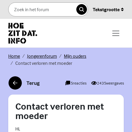
Skip to content
Tekstgrootte
Zoeken
(Externe link)
(Externe link)
(Externe link)
Home
Jongerenforum
Mijn ouders
Contact verloren met moeder
Terug
5
reacties
2435
weergaves
(Externe link)
Contact verloren met
moeder
Hi,