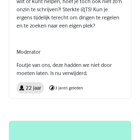
wilt of kunt helpen, hoef je toch ook niet zo'n
onzin te schrijven?! Sterkte @TS! Kun je
ergens tijdelijk terecht om dingen te regelen
en te zoeken naar een eigen plek?
Moderator
Foutje van ons, deze hadden we niet door
moeten laten. Is nu verwijderd.
22 jaar
3 jaren geleden