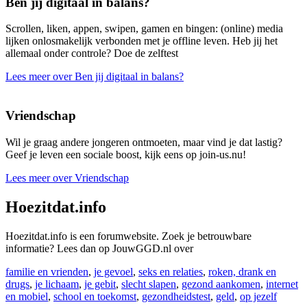
Ben jij digitaal in balans?
Scrollen, liken, appen, swipen, gamen en bingen: (online) media
lijken onlosmakelijk verbonden met je offline leven. Heb jij het
allemaal onder controle? Doe de zelftest
Lees meer over Ben jij digitaal in balans?
Vriendschap
Wil je graag andere jongeren ontmoeten, maar vind je dat lastig?
Geef je leven een sociale boost, kijk eens op join-us.nu!
Lees meer over Vriendschap
Hoezitdat.info
Hoezitdat.info is een forumwebsite. Zoek je betrouwbare
informatie? Lees dan op JouwGGD.nl over
familie en vrienden
,
je gevoel
,
seks en relaties
,
roken, drank en
drugs
,
je lichaam
,
je gebit
,
slecht slapen
,
gezond aankomen
,
internet
en mobiel
,
school en toekomst
,
gezondheidstest
,
geld
,
op jezelf