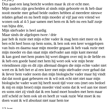
Dus gaat een lang bericht worden maar ik zit er echt mee.
Mijn ouders zijn gescheiden al sinds mijn geboorte en ik heb daar
nooit moeite mee gehad beide ouders hebben al meerdere nieuwe
relaties gehad en nu heeft mijn moeder al vijf jaar een vriend we
wonen ook al 4-5 jaar samen met hem en ik heb nu een half zusje
van bijna drie,
Mijn stiefvader is heel aardig
Maar sinds de afgelopen twee / drie
jaar heb ik ruzie met mijn echte vader ik mag hem niet meer en ik
ben echt heel boos op hem soms, ik ben ook een keer weggelopen
van huis en daarna naar mijn moeder gegaan ik heb vaak ruzie met
mijn moeder en dan staat mijn stiefvader aan mijn kant meestal
ik kan goed met hem praten hij weet dingen over mij in de liefde en
ik heb een goede band met hem hij weet ook wie mijn beste
vriendinnen zijn en dit zijn allemaal dingen die mijn echte vader niet
weet en ik heb het er al een keer met mijn stiefvader over gehad dat
ik liever hem vader noem dan mijn biologische vader maar hij vindt
dat dat nooit gaat gebeuren en ik wil ook echt niet niet naar mijn
biologische vader want hij heeft nooit tijd voor ons (met ons bedoel
ik mij en mijn broer) mijn moeder vind soms dat ik wel aan toe moet
en soms niet zij vindt dat ik een band moet houden met hem maar
zelf scheld ze hem ook uit en heeft ze vaak ruzie Wat moet ik nu
doen want ik wil absoluut niet naar hem toe
13 jaar