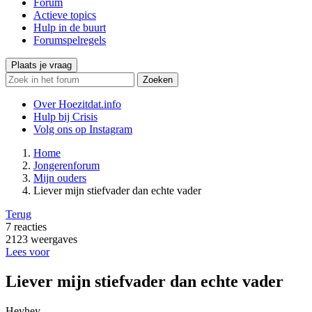
Forum
Actieve topics
Hulp in de buurt
Forumspelregels
Plaats je vraag
Zoeken
Over Hoezitdat.info
Hulp bij Crisis
Volg ons op
Instagram
Home
Jongerenforum
Mijn ouders
Liever mijn stiefvader dan echte vader
Terug
7
reacties
2123
weergaves
Lees voor
Liever mijn stiefvader dan echte vader
Heyhey