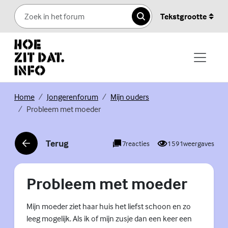
Skip to content
Tekstgrootte
Zoeken
(Externe link)
(Externe link)
(Externe link)
Home
Jongerenforum
Mijn ouders
Probleem met moeder
Terug
7
reacties
1591
weergaves
(Externe link)
Probleem met moeder
Mijn moeder ziet haar huis het liefst schoon en zo
leeg mogelijk. Als ik of mijn zusje dan een keer een