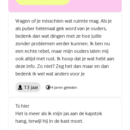
over Beter in je vel met 'In je bol'
(Externe link)
Vragen of je misschien wat ruimte mag. Als je
als puber helemaal gek word van je ouders,
bedenk dan wat dingen met ze hoe jullie
zonder problemen verder kunnen. Ik ben nu
een echte rebel, maar mijn ouders laten mij
ook altijd met rust. Ik hoop dat je wat hebt aan
deze info. Zo niet? Zeg het dan maar en dan
bedenk ik wel wat anders voor je
13 jaar
4 jaren geleden
Ts hier
Het is meer als ik mijn jas aan de kapstok
hang, terwijl hij in de kast moet.