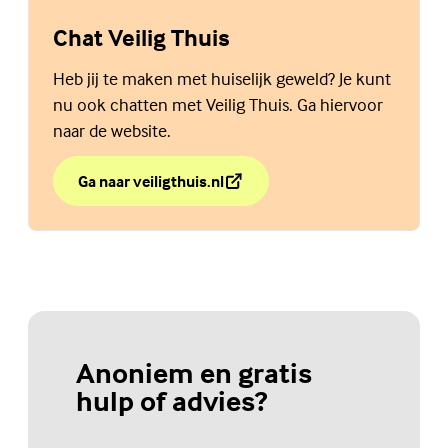
Chat Veilig Thuis
Heb jij te maken met huiselijk geweld? Je kunt
nu ook chatten met Veilig Thuis. Ga hiervoor
naar de website.
Ga naar veiligthuis.nl
over Chat Veilig Thuis
(Externe link)
Anoniem en gratis
hulp of advies?