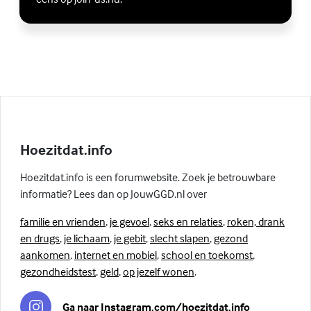
Hoezitdat.info
Hoezitdat.info is een forumwebsite. Zoek je betrouwbare
informatie? Lees dan op JouwGGD.nl over
familie en vrienden
,
je gevoel
,
seks en relaties
,
roken, drank
en drugs
,
je lichaam
,
je gebit
,
slecht slapen
,
gezond
aankomen
,
internet en mobiel
,
school en toekomst
,
gezondheidstest
,
geld
,
op jezelf wonen
.
Ga naar Instagram.com/hoezitdat.info