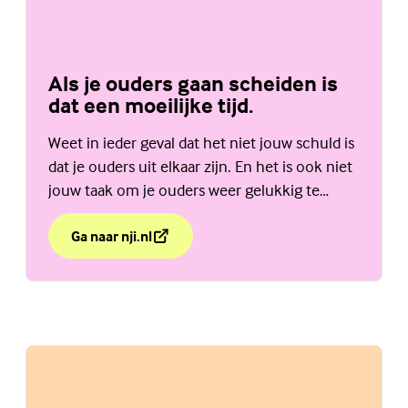
Als je ouders gaan scheiden is
dat een moeilijke tijd.
Weet in ieder geval dat het niet jouw schuld is
dat je ouders uit elkaar zijn. En het is ook niet
jouw taak om je ouders weer gelukkig te
maken. Bekijk de website van het NJi.
Ga naar nji.nl
over Als je ouders gaan scheiden is dat een moeilijke t
(Externe link)