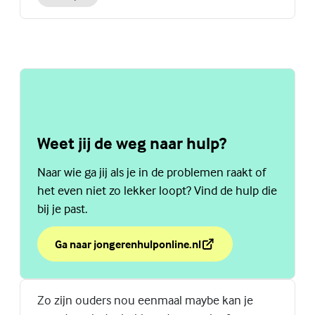
Weet jij de weg naar hulp?
Naar wie ga jij als je in de problemen raakt of
het even niet zo lekker loopt? Vind de hulp die
bij je past.
Ga naar jongerenhulponline.nl
over Weet jij de weg naar hulp?
(Externe link)
Zo zijn ouders nou eenmaal maybe kan je