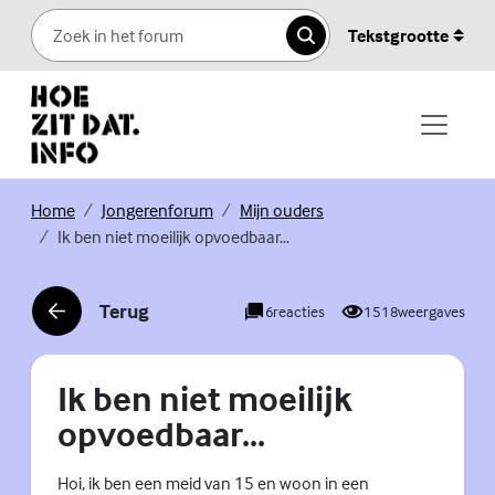
Skip to content
Tekstgrootte
Zoeken
(Externe link)
(Externe link)
(Externe link)
Home
Jongerenforum
Mijn ouders
Ik ben niet moeilijk opvoedbaar...
Terug
6
reacties
1518
weergaves
(Externe link)
Ik ben niet moeilijk
opvoedbaar...
Hoi, ik ben een meid van 15 en woon in een