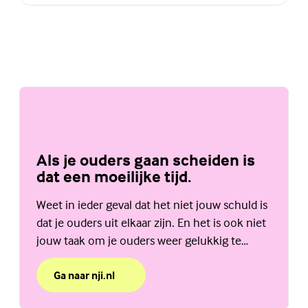
Als je ouders gaan scheiden is
dat een moeilijke tijd.
Weet in ieder geval dat het niet jouw schuld is
dat je ouders uit elkaar zijn. En het is ook niet
jouw taak om je ouders weer gelukkig te
maken. Bekijk de website van het NJi.
Ga naar nji.nl
over Als je ouders gaan scheiden is dat een moeilijke t
(Externe link)