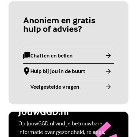
Anoniem en gratis
hulp of advies?
Chatten en bellen
(Externe link)
Hulp bij jou in de buurt
(Externe link)
Veelgestelde vragen
(Externe link)
Jongerenwebsite
JouwGGD.nl
Op JouwGGD.nl vind je betrouwbare
informatie over gezondheid, relaties,