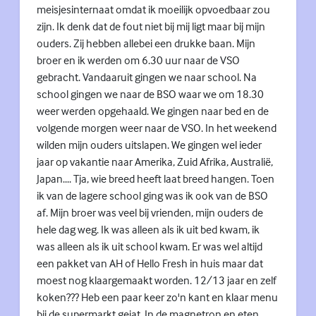
meisjesinternaat omdat ik moeilijk opvoedbaar zou
zijn. Ik denk dat de fout niet bij mij ligt maar bij mijn
ouders. Zij hebben allebei een drukke baan. Mijn
broer en ik werden om 6.30 uur naar de VSO
gebracht. Vandaaruit gingen we naar school. Na
school gingen we naar de BSO waar we om 18.30
weer werden opgehaald. We gingen naar bed en de
volgende morgen weer naar de VSO. In het weekend
wilden mijn ouders uitslapen. We gingen wel ieder
jaar op vakantie naar Amerika, Zuid Afrika, Australië,
Japan.... Tja, wie breed heeft laat breed hangen. Toen
ik van de lagere school ging was ik ook van de BSO
af. Mijn broer was veel bij vrienden, mijn ouders de
hele dag weg. Ik was alleen als ik uit bed kwam, ik
was alleen als ik uit school kwam. Er was wel altijd
een pakket van AH of Hello Fresh in huis maar dat
moest nog klaargemaakt worden. 12/13 jaar en zelf
koken??? Heb een paar keer zo'n kant en klaar menu
bij de supermarkt gejat. In de magnetron en eten....