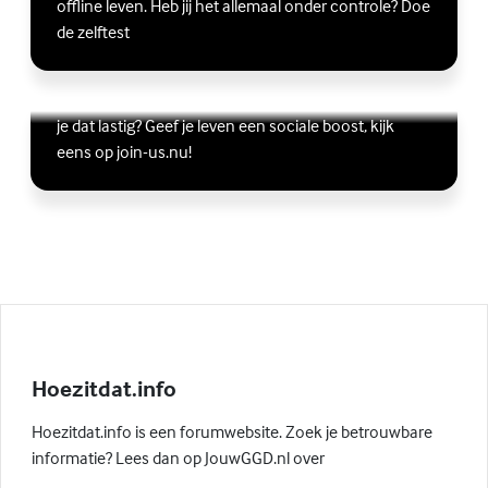
offline leven. Heb jij het allemaal onder controle? Doe
de zelftest
Vriendschap
Wil je graag andere jongeren ontmoeten, maar vind
Lees meer over Vriendschap
(Externe link)
je dat lastig? Geef je leven een sociale boost, kijk
eens op join-us.nu!
Hoezitdat.info
Hoezitdat.info is een forumwebsite. Zoek je betrouwbare
informatie? Lees dan op JouwGGD.nl over