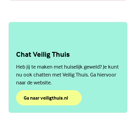
Chat Veilig Thuis
Heb jij te maken met huiselijk geweld? Je kunt
nu ook chatten met Veilig Thuis. Ga hiervoor
naar de website.
Ga naar veiligthuis.nl
over Chat Veilig Thuis
(Externe link)