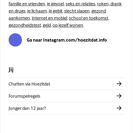
familie en vrienden
,
je gevoel
,
seks en relaties
,
roken, drank
en drugs
,
je lichaam
,
je gebit
,
slecht slapen
,
gezond
aankomen
,
internet en mobiel
,
school en toekomst
,
gezondheidstest
,
geld
,
op jezelf wonen
.
Ga naar Instagram.com/hoezitdat.info
Jij
Chatten via Hoezitdat
Forumspelregels
Jonger dan 12 jaar?