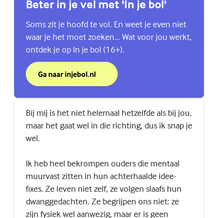
Beter in je vel met 'In je bol'
Soms zit je hoofd te vol. En weet je even niet
waar je het moet zoeken... Wat voor jou werkt,
ontdek je op In je bol (16+).
Ga naar injebol.nl
over Beter in je vel met 'In je bol'
(Externe link)
Bij mij is het niet helemaal hetzelfde als bij jou,
maar het gaat wel in die richting, dus ik snap je
wel.
Ik heb heel bekrompen ouders die mentaal
muurvast zitten in hun achterhaalde idee-
fixes. Ze leven niet zelf, ze volgen slaafs hun
dwanggedachten. Ze begrijpen ons niet: ze
zijn fysiek wel aanwezig, maar er is geen