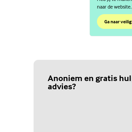
naar de website.
Ga naar veilig
over Chat Vei
(Externe link)
Anoniem en gratis hul
advies?