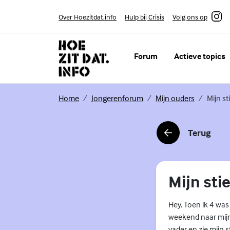
Skip to content
Volg ons op
Over Hoezitdat.info
Hulp bij Crisis
Instagram
Forum
Actieve topics
(Externe link)
(Externe link)
(Externe li
Home
Jongerenforum
Mijn ouders
Mijn st
Terug
(Externe link)
Mijn stie
Hey. Toen ik 4 was
weekend naar mijn
vader en zie mijn s