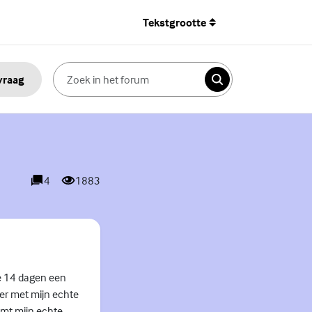
Tekstgrootte
 vraag
Zoeken
4
1883
reacties
weergaves
de 14 dagen een
er met mijn echte
komt mijn echte