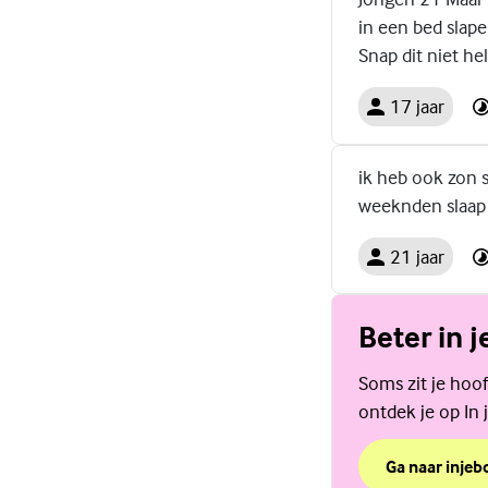
in een bed slape
Snap dit niet he
17 jaar
ik heb ook zon 
weeknden slaap i
21 jaar
Beter in j
Soms zit je hoof
ontdek je op In j
Ga naar injebo
over Beter in j
(Externe link)