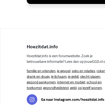
Hoezitdat.info
Hoezitdat.info is een forumwebsite. Zoek je
betrouwbare informatie? Lees dan op JouwGGD.nl 
familie en vrienden
,
je gevoel
,
seks en relaties
,
roken
drank en drugs
,
je lichaam
,
je gebit
,
slecht slapen
,
gezond aankomen
,
internet en mobiel
,
school en
toekomst
,
gezondheidstest
,
geld
,
op jezelf wonen
.
Ga naar Instagram.com/hoezitdat.info