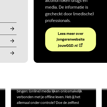
alcohol roken drugs en
media. De informatie is
gecheckt door (medische)
professionals.
Lees meer over
Jongerenwebsite
(Externe link)
JouwGGD.nl
Ben jij digitaal in balans?
Scrollen, liken, appen, swipen, gamen en
Lees meer over Ben jij digitaal in balans?
(Externe link)
Lee
(Ex
bingen: (online) media lijken onlosmakelijk
verbonden met je offline leven. Heb jij het
allemaal onder controle? Doe de zelftest