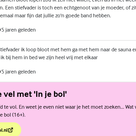
n. Een stiefvader is toch een echtgenoot van je moeder, of zi
lemaal maar fijn dat jullie zo'n goede band hebben.
5 jaren geleden
stiefvader ik loop bloot met hem ga met hem naar de sauna e
k bij hem in bed we zijn heel vrij met elkaar
5 jaren geleden
e vel met 'In je bol'
d te vol. En weet je even niet waar je het moet zoeken... Wat 
e bol (16+).
l.nl
e vel met 'In je bol'