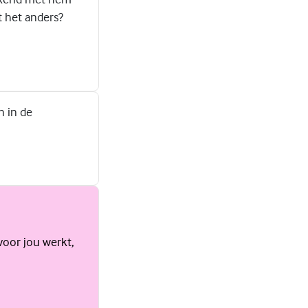
t het anders?
n in de
voor jou werkt,