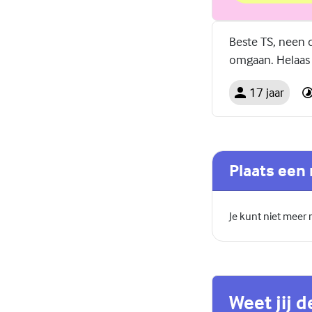
Beste TS, neen d
omgaan. Helaas z
17 jaar
Plaats een 
Je kunt niet meer
Weet jij 