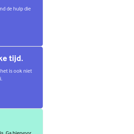
ind de hulp die
e tijd.
 het is ook niet
i.
is. Ga hiervoor