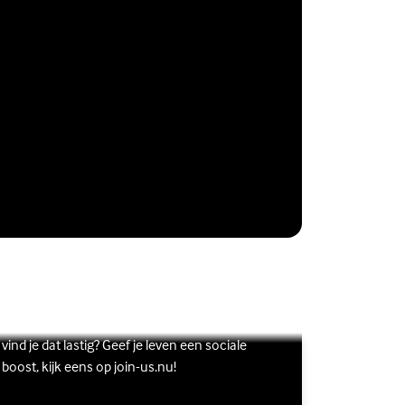
Vriendschap
Wil je graag andere jongeren ontmoeten, maar
s meer over Vriendschap
terne link)
vind je dat lastig? Geef je leven een sociale
boost, kijk eens op join-us.nu!