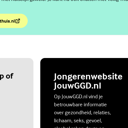
thuis.nl
lig Thuis
p of
Jongerenwebsite
JouwGGD.nl
Op JouwGGD.nl vind je
betrouwbare informatie
over gezondheid, relaties,
lichaam, seks, gevoel,