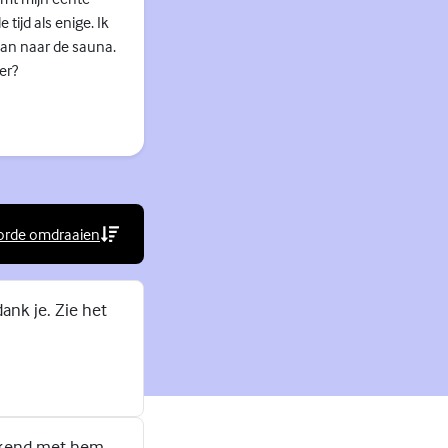
 tijd als enige. Ik
aan naar de sauna.
er?
orde omdraaien
rne link)
ank je. Zie het
eekend met hem