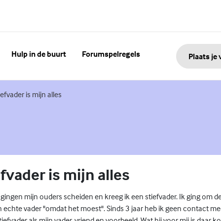
Hulp in de buurt
Forumspelregels
Plaats je
nk)
iefvader is mijn alles
fvader is mijn alles
 gingen mijn ouders scheiden en kreeg ik een stiefvader. Ik ging om 
 echte vader "omdat het moest". Sinds 3 jaar heb ik geen contact me
tiefvader als mijn vader, vriend en voorbeeld. Wat hij voor mij is daar 