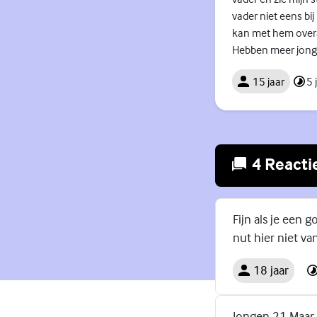
vader niet eens bij
kan met hem overal
Hebben meer jongen
15 jaar
5 
4 Reacti
Fijn als je een 
nut hier niet van
18 jaar
Jongen 21 Maar 