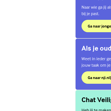
Naar wie ga jij 
bij je past.
Ga naar jonge
over Weet jij 
(Externe link)
Als je ou
Weet in ieder gev
jouw taak om je
Ga naar nji.nl
over Als je ou
(Externe link)
Chat Veil
Heb jij te maken