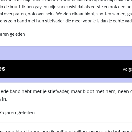
 in de buurt. Ik ben gay en mijn vader wist dat als eerste en ook een hele
 over praten, ook over seks. We zien elkaar bloot, sporten samen, g
s zo'n band met hun stiefvader, die meer voor je is dan je echte vad
jaren geleden
es
volg
(Exte
goede band hebt met je stiefvader, maar bloot met hem, neen d
 in.
5 jaren geleden
samen bloot lopen zou ik zelf niet willen, even als in het w