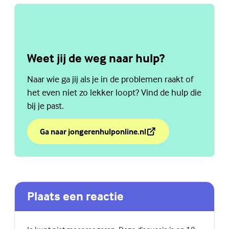
Weet jij de weg naar hulp?
Naar wie ga jij als je in de problemen raakt of
het even niet zo lekker loopt? Vind de hulp die
bij je past.
Ga naar jongerenhulponline.nl
over Weet jij de weg naar hulp?
(Externe link)
Plaats een reactie