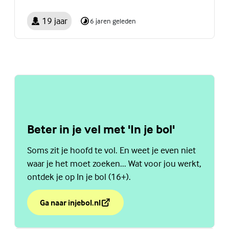
19 jaar
6 jaren geleden
Beter in je vel met 'In je bol'
Soms zit je hoofd te vol. En weet je even niet
waar je het moet zoeken... Wat voor jou werkt,
ontdek je op In je bol (16+).
Ga naar injebol.nl
over Beter in je vel met 'In je bol'
(Externe link)