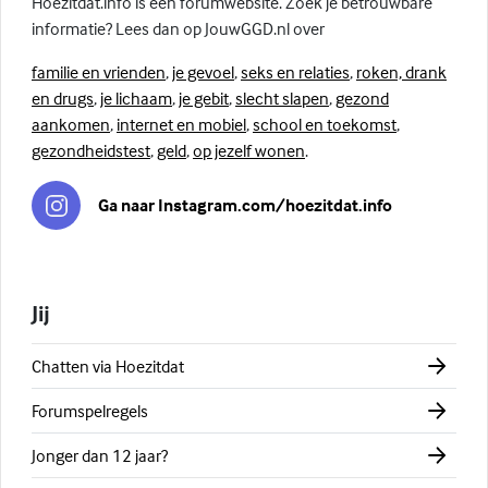
Hoezitdat.info is een forumwebsite. Zoek je betrouwbare
informatie? Lees dan op JouwGGD.nl over
familie en vrienden
,
je gevoel
,
seks en relaties
,
roken, drank
en drugs
,
je lichaam
,
je gebit
,
slecht slapen
,
gezond
aankomen
,
internet en mobiel
,
school en toekomst
,
gezondheidstest
,
geld
,
op jezelf wonen
.
Ga naar Instagram.com/hoezitdat.info
Jij
Chatten via Hoezitdat
Forumspelregels
Jonger dan 12 jaar?