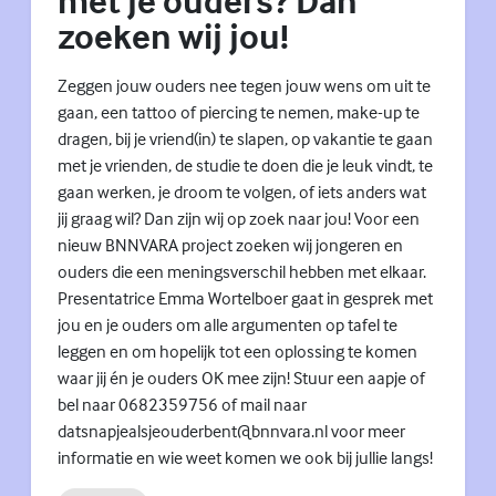
met je ouders? Dan
zoeken wij jou!
Zeggen jouw ouders nee tegen jouw wens om uit te
gaan, een tattoo of piercing te nemen, make-up te
dragen, bij je vriend(in) te slapen, op vakantie te gaan
met je vrienden, de studie te doen die je leuk vindt, te
gaan werken, je droom te volgen, of iets anders wat
jij graag wil? Dan zijn wij op zoek naar jou! Voor een
nieuw BNNVARA project zoeken wij jongeren en
ouders die een meningsverschil hebben met elkaar.
Presentatrice Emma Wortelboer gaat in gesprek met
jou en je ouders om alle argumenten op tafel te
leggen en om hopelijk tot een oplossing te komen
waar jij én je ouders OK mee zijn! Stuur een aapje of
bel naar 0682359756 of mail naar
datsnapjealsjeouderbent@bnnvara.nl voor meer
informatie en wie weet komen we ook bij jullie langs!