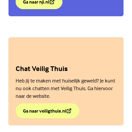
Ga naar nji.nl
over Als je ouders gaan scheiden is dat een moeilijke t
(Externe link)
Chat Veilig Thuis
Heb jij te maken met huiselijk geweld? Je kunt
nu ook chatten met Veilig Thuis. Ga hiervoor
naar de website.
Ga naar veiligthuis.nl
over Chat Veilig Thuis
(Externe link)