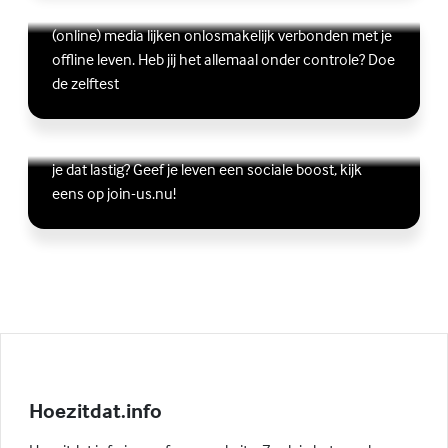
Scrollen, liken, appen, swipen, gamen en bingen:
Lees meer over Ben jij digitaal in balans?
(Externe link)
(online) media lijken onlosmakelijk verbonden met je
offline leven. Heb jij het allemaal onder controle? Doe
de zelftest
Vriendschap
Wil je graag andere jongeren ontmoeten, maar vind
Lees meer over Vriendschap
(Externe link)
je dat lastig? Geef je leven een sociale boost, kijk
eens op join-us.nu!
Hoezitdat.info