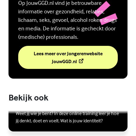
Op JouwGGD.nl vind je betrouwbare
informatie over gezondheid, relaties,
lichaam, seks, gevoel, alcohol roken drugs
en media. De informatie is gecheckt door
(medische) professionals.
Lees meer over Jongerenwebsite
(Externe link)
JouwGGD.nl
Bekijk ook
Online zelfhulptraining - Wie ben ik?
Lees meer over Online zelfhulptraining - Wie ben ik?
(Externe link)
Weet jij wie je bent? In deze online training leer je hoe
jij denkt, doet en voelt. Wat is jouw identiteit?
Ben jij digitaal in balans?