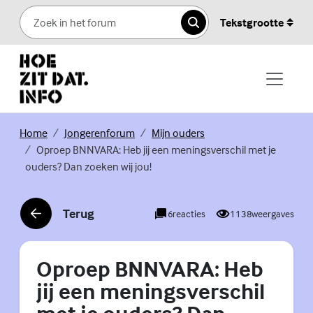
Skip to content
Tekstgrootte
Zoeken
(Externe link)
(Externe link)
(Externe link)
Home
Jongerenforum
Mijn ouders
Oproep BNNVARA: Heb jij een meningsverschil met je
ouders? Dan zoeken wij jou!
Terug
6
reacties
1138
weergaves
(Externe link)
Oproep BNNVARA: Heb
jij een meningsverschil