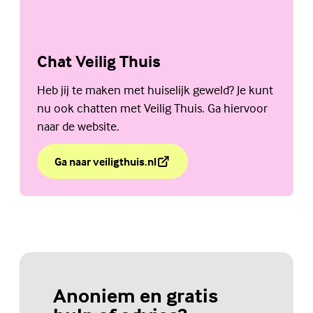
Chat Veilig Thuis
Heb jij te maken met huiselijk geweld? Je kunt
nu ook chatten met Veilig Thuis. Ga hiervoor
naar de website.
Ga naar veiligthuis.nl
over Chat Veilig Thuis
(Externe link)
Anoniem en gratis