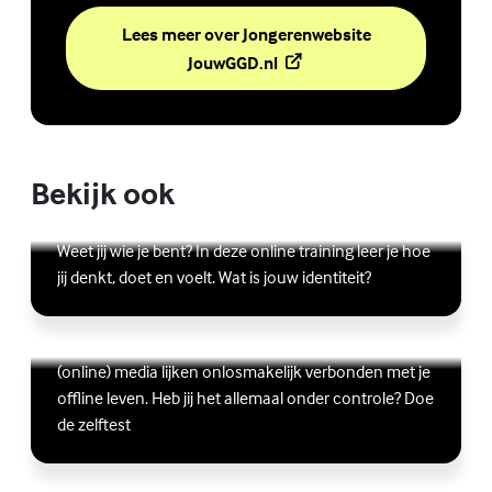
Lees meer over Jongerenwebsite
(Externe link)
JouwGGD.nl
Bekijk ook
Online zelfhulptraining - Wie ben ik?
Lees meer over Online zelfhulptraining - Wie ben ik?
(Externe link)
Weet jij wie je bent? In deze online training leer je hoe
jij denkt, doet en voelt. Wat is jouw identiteit?
Ben jij digitaal in balans?
Scrollen, liken, appen, swipen, gamen en bingen:
Lees meer over Ben jij digitaal in balans?
(Externe link)
(online) media lijken onlosmakelijk verbonden met je
offline leven. Heb jij het allemaal onder controle? Doe
de zelftest
Vriendschap