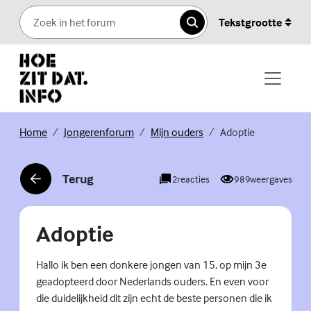
Skip to content
Tekstgrootte
Zoeken
(Externe link)
(Externe link)
(Externe link)
Home
Jongerenforum
Mijn ouders
Adoptie
Terug
2
reacties
989
weergaves
(Externe link)
Adoptie
Hallo ik ben een donkere jongen van 15, op mijn 3e
geadopteerd door Nederlands ouders. En even voor
die duidelijkheid dit zijn echt de beste personen die ik