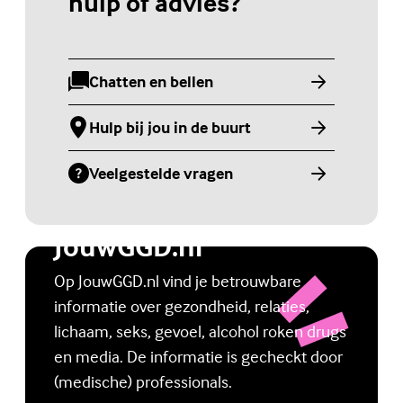
hulp of advies?
Chatten en bellen
(Externe link)
Hulp bij jou in de buurt
(Externe link)
Veelgestelde vragen
(Externe link)
Jongerenwebsite
JouwGGD.nl
Op JouwGGD.nl vind je betrouwbare
informatie over gezondheid, relaties,
lichaam, seks, gevoel, alcohol roken drugs
en media. De informatie is gecheckt door
(medische) professionals.