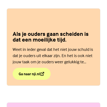
Als je ouders gaan scheiden is
dat een moeilijke tijd.
Weet in ieder geval dat het niet jouw schuld is
dat je ouders uit elkaar zijn. En het is ook niet
jouw taak om je ouders weer gelukkig te
maken. Bekijk de website van het NJi.
Ga naar nji.nl
over Als je ouders gaan scheiden is dat een moeilijke t
(Externe link)