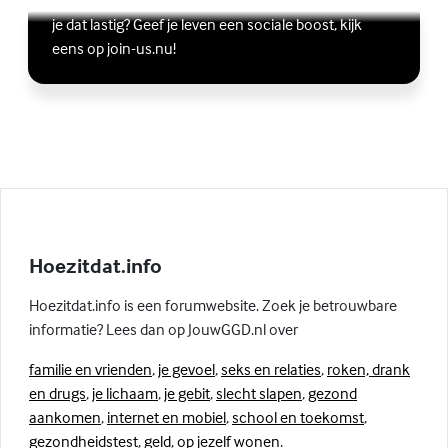
Wil je graag andere jongeren ontmoeten, maar vind
Lees meer over Vriendschap
(Externe link)
je dat lastig? Geef je leven een sociale boost, kijk
eens op join-us.nu!
Hoezitdat.info
Hoezitdat.info is een forumwebsite. Zoek je betrouwbare
informatie? Lees dan op JouwGGD.nl over
familie en vrienden
,
je gevoel
,
seks en relaties
,
roken, drank
en drugs
,
je lichaam
,
je gebit
,
slecht slapen
,
gezond
aankomen
,
internet en mobiel
,
school en toekomst
,
gezondheidstest
,
geld
,
op jezelf wonen
.