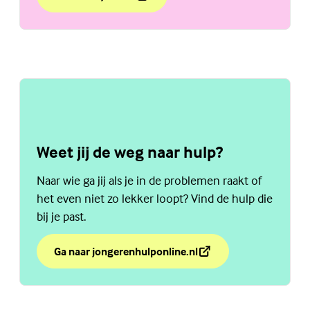
over Beter in je vel met 'In je bol'
(Externe link)
Weet jij de weg naar hulp?
Naar wie ga jij als je in de problemen raakt of
het even niet zo lekker loopt? Vind de hulp die
bij je past.
Ga naar jongerenhulponline.nl
over Weet jij de weg naar hulp?
(Externe link)