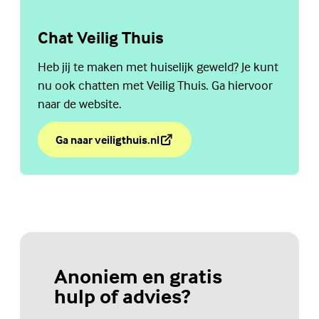
Chat Veilig Thuis
Heb jij te maken met huiselijk geweld? Je kunt
nu ook chatten met Veilig Thuis. Ga hiervoor
naar de website.
Ga naar veiligthuis.nl
over Chat Veilig Thuis
(Externe link)
Anoniem en gratis
hulp of advies?