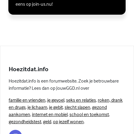
eens op join-us.nu!
Hoezitdat.info
Hoezitdat.info is een forumwebsite. Zoek je betrouwbare
informatie? Lees dan op JouwGGD.nl over
familie en vrienden
,
je gevoel
,
seks en relaties
,
roken, drank
en drugs
,
je lichaam
,
je gebit
,
slecht slapen
,
gezond
aankomen
,
internet en mobiel
,
school en toekomst
,
gezondheidstest
,
geld
,
op jezelf wonen
.