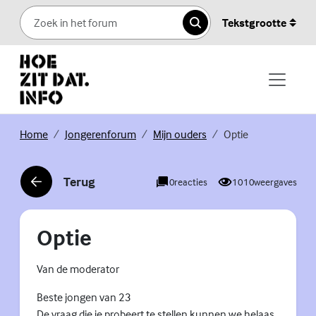
Skip to content
Tekstgrootte
Zoeken
(Externe link)
(Externe link)
(Externe link)
Home
Jongerenforum
Mijn ouders
Optie
Terug
0
reacties
1010
weergaves
(Externe link)
Optie
Van de moderator
Beste jongen van 23
De vraag die je probeert te stellen kunnen we helaas