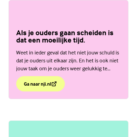
Als je ouders gaan scheiden is
dat een moeilijke tijd.
Weet in ieder geval dat het niet jouw schuld is
dat je ouders uit elkaar zijn. En het is ook niet
jouw taak om je ouders weer gelukkig te
maken. Bekijk de website van het NJi.
Ga naar nji.nl
over Als je ouders gaan scheiden is dat een moeilijke t
(Externe link)