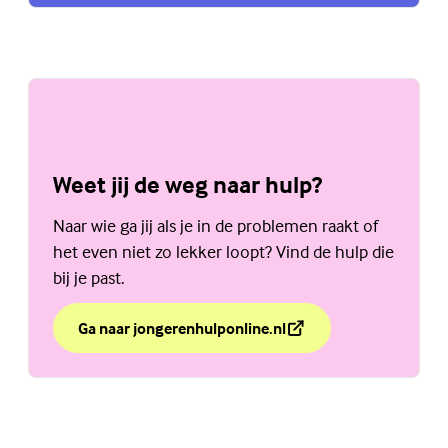
Weet jij de weg naar hulp?
Naar wie ga jij als je in de problemen raakt of
het even niet zo lekker loopt? Vind de hulp die
bij je past.
Ga naar jongerenhulponline.nl
over Weet jij de weg naar hulp?
(Externe link)