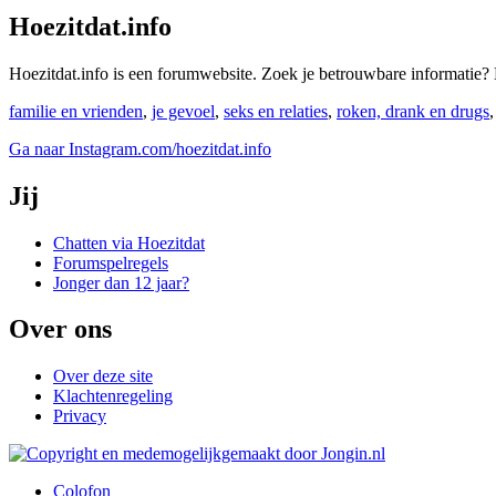
Hoezitdat.info
Hoezitdat.info is een forumwebsite. Zoek je betrouwbare informati
familie en vrienden
,
je gevoel
,
seks en relaties
,
roken, drank en drugs
Ga naar Instagram.com/hoezitdat.info
Jij
Chatten via Hoezitdat
Forumspelregels
Jonger dan 12 jaar?
Over ons
Over deze site
Klachtenregeling
Privacy
Colofon