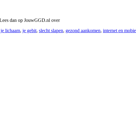
e? Lees dan op JouwGGD.nl over
,
je lichaam
,
je gebit
,
slecht slapen
,
gezond aankomen
,
internet en mobie