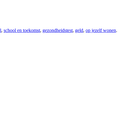
l
,
school en toekomst
,
gezondheidstest
,
geld
,
op jezelf wonen
.