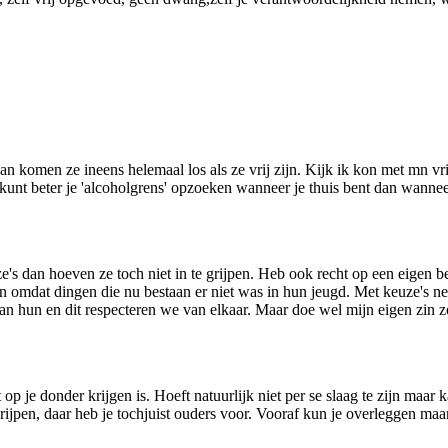
n komen ze ineens helemaal los als ze vrij zijn. Kijk ik kon met mn vri
unt beter je 'alcoholgrens' opzoeken wanneer je thuis bent dan wanneer
ze's dan hoeven ze toch niet in te grijpen. Heb ook recht op een eigen b
n omdat dingen die nu bestaan er niet was in hun jeugd. Met keuze's ne
dan hun en dit respecteren we van elkaar. Maar doe wel mijn eigen zin zo
 op je donder krijgen is. Hoeft natuurlijk niet per se slaag te zijn maar 
rijpen, daar heb je tochjuist ouders voor. Vooraf kun je overleggen maar 