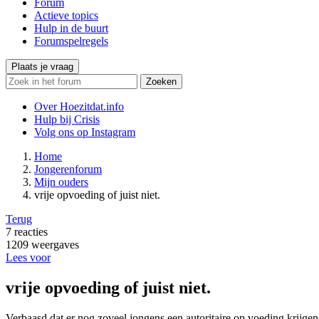
Forum
Actieve topics
Hulp in de buurt
Forumspelregels
Plaats je vraag
Zoeken
Over Hoezitdat.info
Hulp bij Crisis
Volg ons op
Instagram
Home
Jongerenforum
Mijn ouders
vrije opvoeding of juist niet.
Terug
7
reacties
1209
weergaves
Lees voor
vrije opvoeding of juist niet.
Verbaasd dat er nog zoveel jongens een autoritaire op voeding krijgen