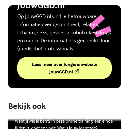
JouwGGD.nl
Op JouwGGD.nl vind je betrouwbare
informatie over gezondheid, relaties,
lichaam, seks, gevoel, alcohol roken drugs
en media. De informatie is gecheckt door
(medische) professionals.
Lees meer over Jongerenwebsite
(Externe link)
JouwGGD.nl
Bekijk ook
Online zelfhulptraining - Wie ben ik?
Lees meer over Online zelfhulptraining - Wie ben ik?
(Externe link)
Weet jij wie je bent? In deze online training leer je hoe
jij denkt, doet en voelt. Wat is jouw identiteit?