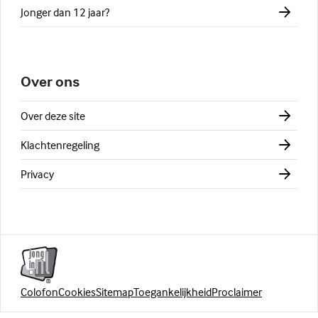
Jonger dan 12 jaar?
Over ons
Over deze site
Klachtenregeling
Privacy
Colofon
Cookies
Sitemap
Toegankelijkheid
Proclaimer