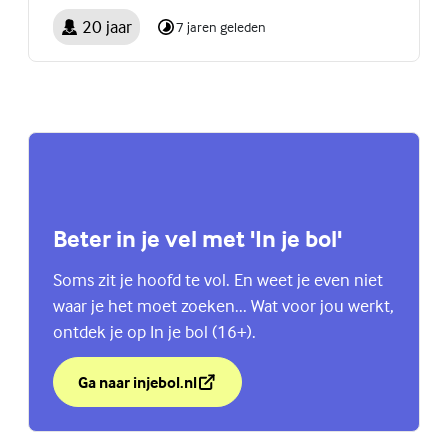
20 jaar
7 jaren geleden
Beter in je vel met 'In je bol'
Soms zit je hoofd te vol. En weet je even niet
waar je het moet zoeken... Wat voor jou werkt,
ontdek je op In je bol (16+).
Ga naar injebol.nl
over Beter in je vel met 'In je bol'
(Externe link)