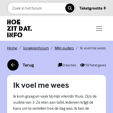
Skip to content
Tekstgrootte
Zoeken
(Externe link)
(Externe link)
(Externe link)
Home
Jongerenforum
Mijn ouders
Ik voel me wees
Terug
2
reacties
787
weergaves
(Externe link)
Ik voel me wees
Ik kom graag en vaak bij mijn vriendin thuis. Zij is de
oudste van 3. Ze eten aan tafel, iedereen krijgt de
kans om te vertellen hoe de dag was. Ik ben de