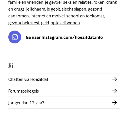
familie en vrienden
,
je gevoel
,
seks en relaties
,
roken, drank
en drugs
,
je lichaam
,
je gebit
,
slecht slapen
,
gezond
aankomen
,
internet en mobiel
,
school en toekomst
,
gezondheidstest
,
geld
,
op jezelf wonen
.
Ga naar Instagram.com/hoezitdat.info
Jij
Chatten via Hoezitdat
Forumspelregels
Jonger dan 12 jaar?