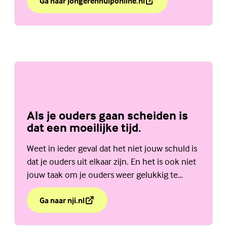
Ga naar jongerenhulponline.nl
over Weet jij de weg naar hulp?
(Externe link)
Als je ouders gaan scheiden is
dat een moeilijke tijd.
Weet in ieder geval dat het niet jouw schuld is
dat je ouders uit elkaar zijn. En het is ook niet
jouw taak om je ouders weer gelukkig te
maken. Bekijk de website van het NJi.
Ga naar nji.nl
over Als je ouders gaan scheiden is dat een moeilijke t
(Externe link)