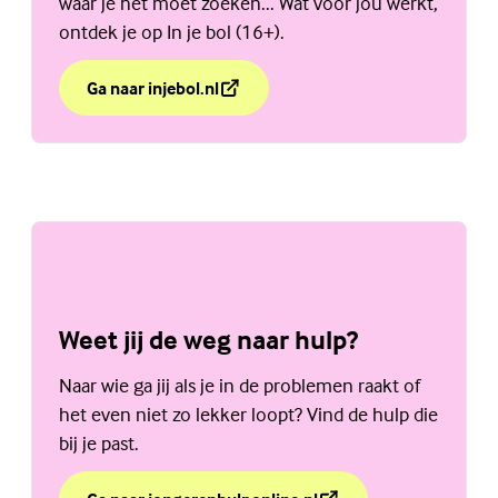
waar je het moet zoeken... Wat voor jou werkt,
ontdek je op In je bol (16+).
Ga naar injebol.nl
over Beter in je vel met 'In je bol'
(Externe link)
Weet jij de weg naar hulp?
Naar wie ga jij als je in de problemen raakt of
het even niet zo lekker loopt? Vind de hulp die
bij je past.