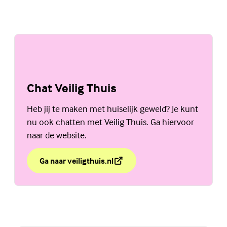
Chat Veilig Thuis
Heb jij te maken met huiselijk geweld? Je kunt
nu ook chatten met Veilig Thuis. Ga hiervoor
naar de website.
Ga naar veiligthuis.nl
over Chat Veilig Thuis
(Externe link)