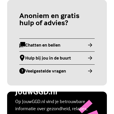
Anoniem en gratis
hulp of advies?
Chatten en bellen
(Externe link)
Hulp bij jou in de buurt
(Externe link)
Veelgestelde vragen
(Externe link)
Jongerenwebsite
JouwGGD.nl
Op JouwGGD.nl vind je betrouwbare
informatie over gezondheid, relaties,