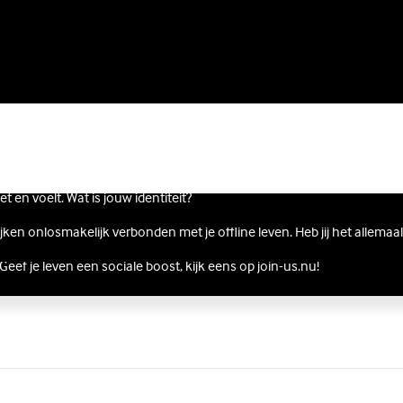
oet en voelt. Wat is jouw identiteit?
ijken onlosmakelijk verbonden met je offline leven. Heb jij het allemaa
Geef je leven een sociale boost, kijk eens op join-us.nu!