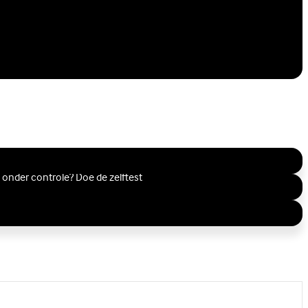
l onder controle? Doe de zelftest