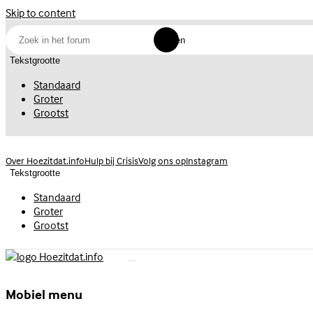
Skip to content
Zoeken
Tekstgrootte
Standaard
Groter
Grootst
Volg ons op
Instagram
Over Hoezitdat.info
Hulp bij Crisis
Tekstgrootte
Standaard
Groter
Grootst
Mobiel menu