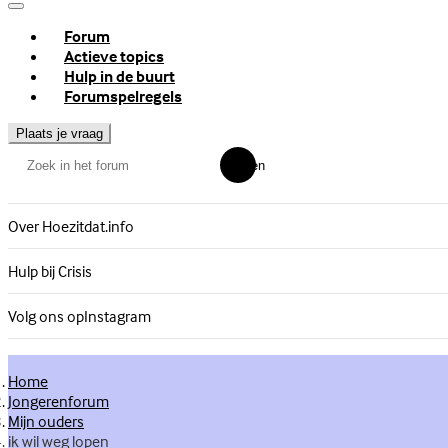
Forum
Actieve topics
Hulp in de buurt
Forumspelregels
Plaats je vraag
Zoeken
Over Hoezitdat.info
Hulp bij Crisis
Volg ons op
Instagram
Home
Jongerenforum
Mijn ouders
ik wil weg lopen