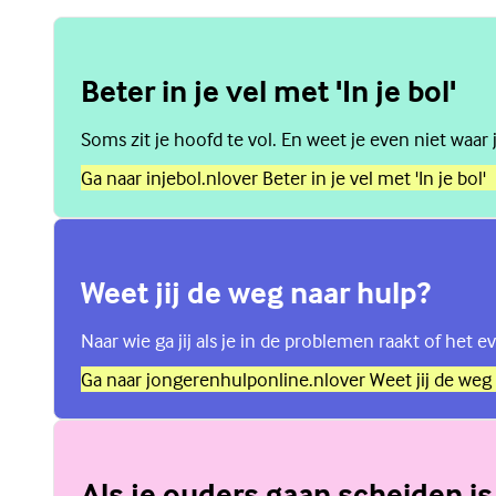
Beter in je vel met 'In je bol'
Soms zit je hoofd te vol. En weet je even niet waar 
Ga naar injebol.nl
over Beter in je vel met 'In je bol'
Weet jij de weg naar hulp?
Naar wie ga jij als je in de problemen raakt of het ev
Ga naar jongerenhulponline.nl
over Weet jij de weg
Als je ouders gaan scheiden is 