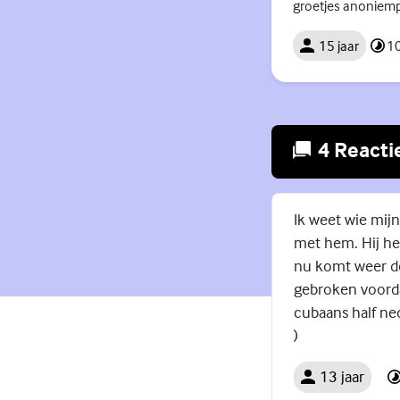
groetjes anoniemp
15 jaar
10
4 Reacti
Ik weet wie mijn
met hem. Hij hee
nu komt weer doo
gebroken voordat
cubaans half ne
)
13 jaar