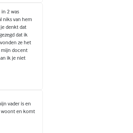
n in 2 was
l niks van hem
 je denkt dat
gezegd dat ik
d vonden ze het
n mijn docent
n ik je niet
ijn vader is en
en woont en komt