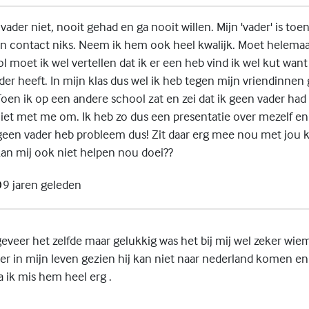
 vader niet, nooit gehad en ga nooit willen. Mijn 'vader' is toe
n contact niks. Neem ik hem ook heel kwalijk. Moet helemaa
 moet ik wel vertellen dat ik er een heb vind ik wel kut want
er heeft. In mijn klas dus wel ik heb tegen mijn vriendinnen 
Toen ik op een andere school zat en zei dat ik geen vader ha
niet met me om. Ik heb zo dus een presentatie over mezelf e
geen vader heb probleem dus! Zit daar erg mee nou met jou ka
kan mij ook niet helpen nou doei??
9 jaren geleden
geveer het zelfde maar gelukkig was het bij mij wel zeker wiem
er in mijn leven gezien hij kan niet naar nederland komen 
 ik mis hem heel erg .