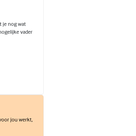
t je nog wat
ogelijke vader
voor jou werkt,