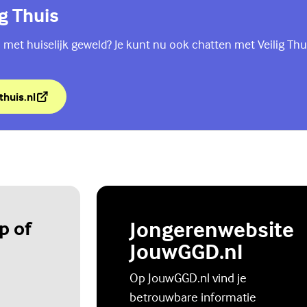
ig Thuis
 met huiselijk geweld? Je kunt nu ook chatten met Veilig Thu
thuis.nl
lig Thuis
p of
Jongerenwebsite
JouwGGD.nl
Op JouwGGD.nl vind je
betrouwbare informatie