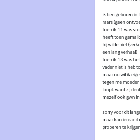
ik ben geboren in 
raars (geen ontvoe
toen ik 11 was vr
heeft toen gemaild
hij wilde niet (ver
een lang verhaal)
toen ik 13 was heb
vader niet is heb 
maar nu wil ik eig
tegen me moeder mo
loopt. want zij den
mezelf ook gwn in
sorry voor dit lang
maar kan iemand mi
proberen te krijge