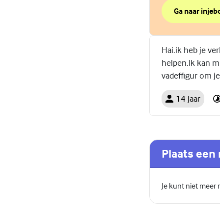
Ga naar injebo
over Beter in j
(Externe link)
Hai.ik heb je v
helpen.Ik kan mi
vadeffigur om j
14 jaar
Plaats een 
Je kunt niet meer