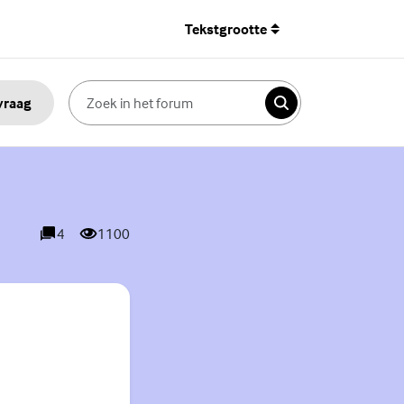
Tekstgrootte
 vraag
Zoeken
4
1100
reacties
weergaves
.