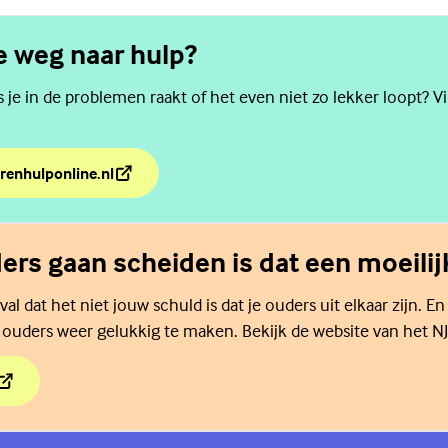
de weg naar hulp?
als je in de problemen raakt of het even niet zo lekker loopt? V
renhulponline.nl
de weg naar hulp?
ders gaan scheiden is dat een moeilijk
al dat het niet jouw schuld is dat je ouders uit elkaar zijn. En
 ouders weer gelukkig te maken. Bekijk de website van het NJ
ders gaan scheiden is dat een moeilijke tijd.