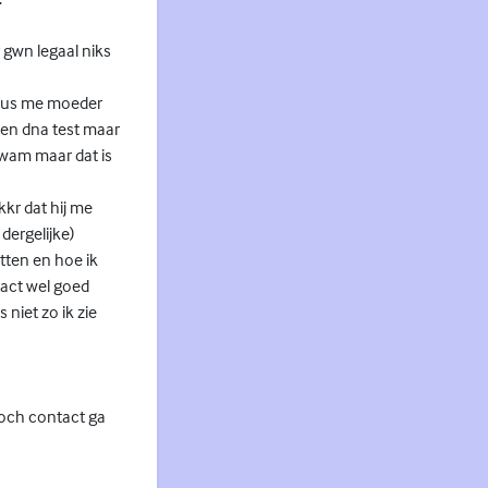
 gwn legaal niks
 dus me moeder
een dna test maar
 kwam maar dat is
kr dat hij me
dergelijke)
etten en hoe ik
tact wel goed
 niet zo ik zie
toch contact ga