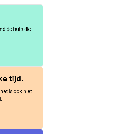
ind de hulp die
e tijd.
 het is ook niet
i.