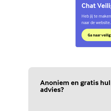
Chat Veil
Heb jij te maken
naar de website.
Ga naar veilig
over Chat Vei
(Externe link)
Anoniem en gratis hul
advies?