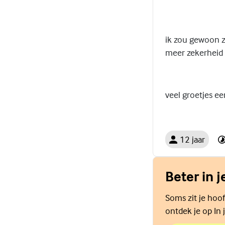
ik zou gewoon z
meer zekerheid 
veel groetjes ee
12 jaar
Beter in j
Soms zit je hoof
ontdek je op In j