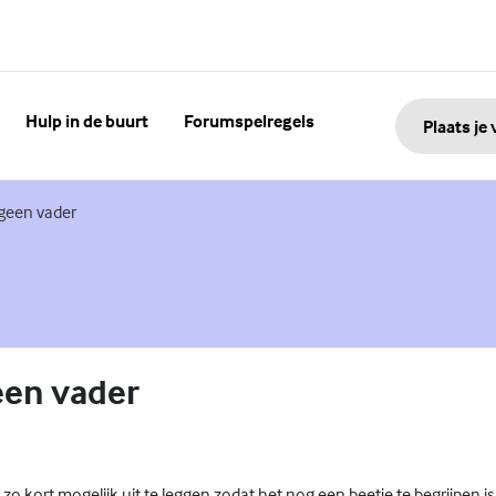
Hulp in de buurt
Forumspelregels
Plaats je
nk)
 geen vader
een vader
zo kort mogelijk uit te leggen zodat het nog een beetje te begrijpen is