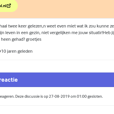
l.nl
e vel met 'In je bol'
erhaal twee keer gelezen,n weet even miet wat ik zou kunne ze
jn leven in een gezin, niet vergelijken me jouw situatir!Heb j
e heen gehad? groetjes
10 jaren geleden
reactie
 reageren. Deze discussie is op 27-08-2019 om 01:00 gesloten.