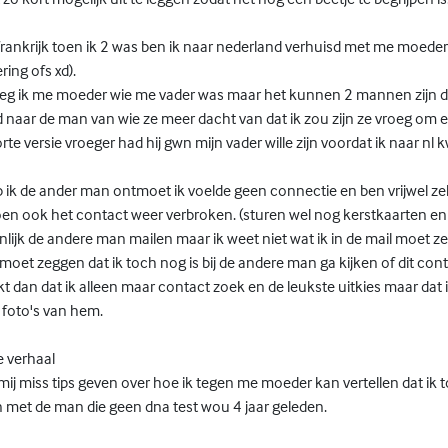
frankrijk toen ik 2 was ben ik naar nederland verhuisd met me moeder
ring ofs xd).
oeg ik me moeder wie me vader was maar het kunnen 2 mannen zijn
 naar de man van wie ze meer dacht van dat ik zou zijn ze vroeg om 
korte versie vroeger had hij gwn mijn vader wille zijn voordat ik naar nl
 ik de ander man ontmoet ik voelde geen connectie en ben vrijwel zek
toen ook het contact weer verbroken. (sturen wel nog kerstkaarten en 
enlijk de andere man mailen maar ik weet niet wat ik in de mail moet z
et zeggen dat ik toch nog is bij de andere man ga kijken of dit con
kt dan dat ik alleen maar contact zoek en de leukste uitkies maar dat is
 foto's van hem.
e verhaal
j miss tips geven over hoe ik tegen me moeder kan vertellen dat ik 
n met de man die geen dna test wou 4 jaar geleden.