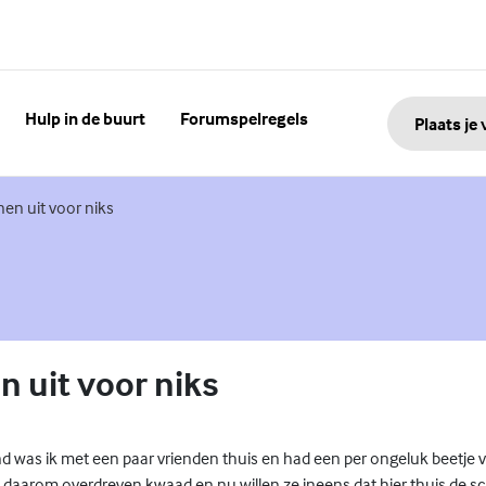
Hulp in de buurt
Forumspelregels
Plaats je
nk)
en uit voor niks
 uit voor niks
 was ik met een paar vrienden thuis en had een per ongeluk beetje 
 daarom overdreven kwaad en nu willen ze ineens dat hier thuis de