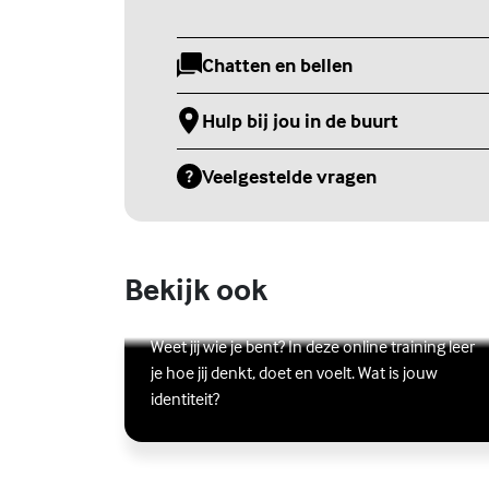
Chatten en bellen
(Externe link)
Hulp bij jou in de buurt
(Externe link)
Veelgestelde vragen
(Externe link)
Bekijk ook
Online zelfhulptraining - Wie ben
ik?
Lees meer over Online zelfhulptraining - Wie ben ik?
(Externe link)
Weet jij wie je bent? In deze online training leer
je hoe jij denkt, doet en voelt. Wat is jouw
identiteit?