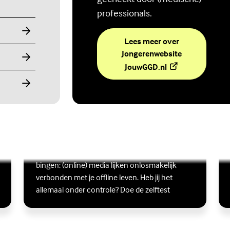
professionals.
Lees meer over
Jongerenwebsite
(Externe link)
JouwGGD.nl
Ben jij digitaal in balans?
Scrollen, liken, appen, swipen, gamen en
Lees meer over Ben jij digitaal in balans?
(Externe link)
Lee
(Ex
bingen: (online) media lijken onlosmakelijk
verbonden met je offline leven. Heb jij het
allemaal onder controle? Doe de zelftest