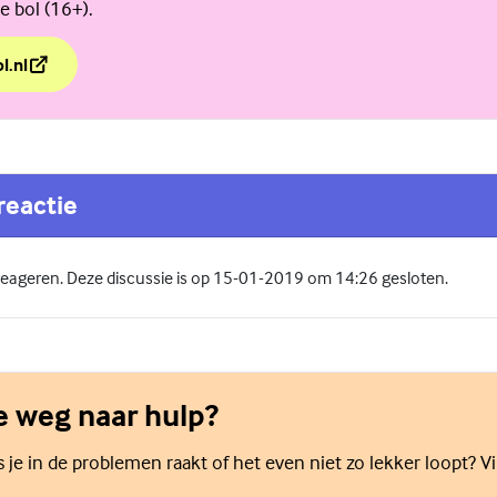
e bol (16+).
l.nl
e vel met 'In je bol'
reactie
 reageren. Deze discussie is op 15-01-2019 om 14:26 gesloten.
de weg naar hulp?
als je in de problemen raakt of het even niet zo lekker loopt? V