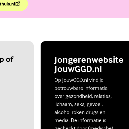
thuis.nl
lig Thuis
p of
Jongerenwebsite
JouwGGD.nl
Op JouwGGD.nl vind je
betrouwbare informatie
over gezondheid, relaties,
lichaam, seks, gevoel,
alcohol roken drugs en
media. De informatie is
gecheckt door (medische)