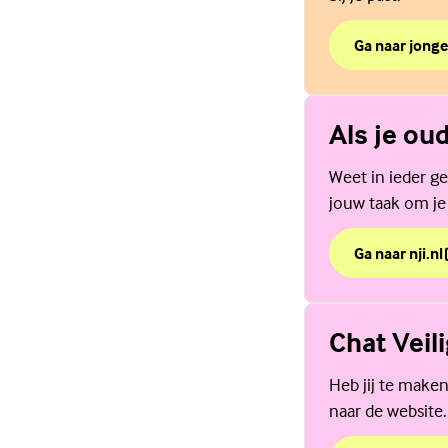
Ga naar jonge
over Weet jij 
(Externe link)
Als je ou
Weet in ieder gev
jouw taak om je
Ga naar nji.nl
over Als je ou
(Externe link)
Chat Veil
Heb jij te maken
naar de website.