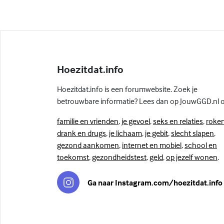
Hoezitdat.info
Hoezitdat.info is een forumwebsite. Zoek je
betrouwbare informatie? Lees dan op JouwGGD.nl 
familie en vrienden
,
je gevoel
,
seks en relaties
,
roken
drank en drugs
,
je lichaam
,
je gebit
,
slecht slapen
,
gezond aankomen
,
internet en mobiel
,
school en
toekomst
,
gezondheidstest
,
geld
,
op jezelf wonen
.
Ga naar Instagram.com/hoezitdat.info