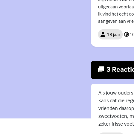
uitgedaan voortaa
Ik vind het echt d
aangeven aan vrie
18 jaar
10
3 Reacti
Als jouw ouders
kans dat die reg
vrienden daarop
zweetvoeten, ma
zeker frisse voe