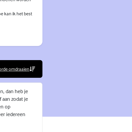
oe kan ik het best
orde omdraaien
rne link)
n, dan heb je
f aan zodat je
en op
er iedereen