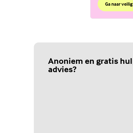
Ga naar veilig
over Chat Vei
(Externe link)
Anoniem en gratis hul
advies?