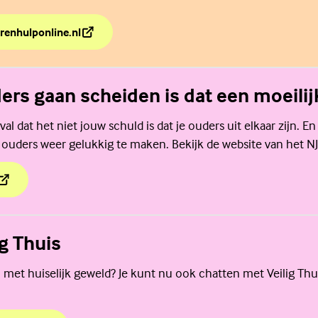
renhulponline.nl
de weg naar hulp?
ders gaan scheiden is dat een moeilijk
al dat het niet jouw schuld is dat je ouders uit elkaar zijn. En
 ouders weer gelukkig te maken. Bekijk de website van het NJ
ders gaan scheiden is dat een moeilijke tijd.
ig Thuis
 met huiselijk geweld? Je kunt nu ook chatten met Veilig Thu