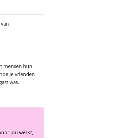
 van
dat mensen hun
 hoe je vrienden
gast was.
voor jou werkt,