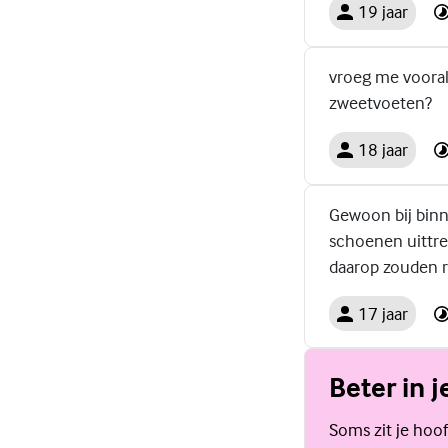
19 jaar
vroeg me vooral 
zweetvoeten?
18 jaar
Gewoon bij binn
schoenen uittrek
daarop zouden re
17 jaar
Beter in j
Soms zit je hoof