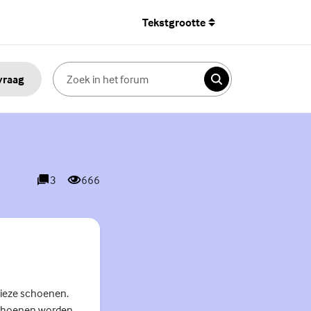
Tekstgrootte
 vraag
Zoeken
3
666
reacties
weergaves
vieze schoenen.
 schoenen worden