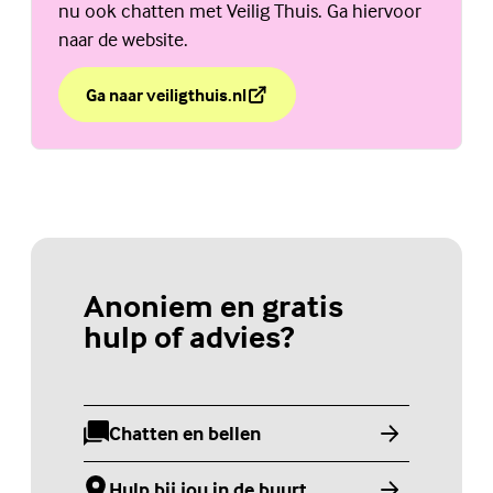
nu ook chatten met Veilig Thuis. Ga hiervoor
naar de website.
Ga naar veiligthuis.nl
over Chat Veilig Thuis
(Externe link)
Anoniem en gratis
hulp of advies?
Chatten en bellen
(Externe link)
Hulp bij jou in de buurt