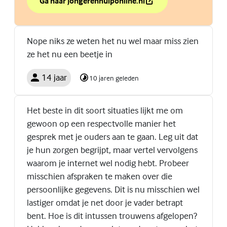
Ga naar jongerenhulponline.nl
over Weet jij de weg naar hulp?
(Externe link)
Nope niks ze weten het nu wel maar miss zien
ze het nu een beetje in
14 jaar
10 jaren geleden
Het beste in dit soort situaties lijkt me om
gewoon op een respectvolle manier het
gesprek met je ouders aan te gaan. Leg uit dat
je hun zorgen begrijpt, maar vertel vervolgens
waarom je internet wel nodig hebt. Probeer
misschien afspraken te maken over die
persoonlijke gegevens. Dit is nu misschien wel
lastiger omdat je net door je vader betrapt
bent. Hoe is dit intussen trouwens afgelopen?