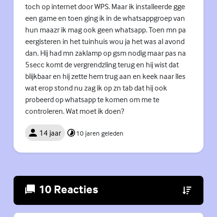
toch op internet door WPS. Maar ik installeerde gge
een game en toen ging ik in de whatsappgroep van
hun maazr ik mag ook geen whatsapp. Toen mn pa
eergisteren in het tuinhuis wou ja het was al avond
dan. Hij had mn zaklamp op gsm nodig maar pas na
5secc komt de vergrendzling terug en hij wist dat
blijkbaar en hij zette hem trug aan en keek naar lles
wat erop stond nu zag ik op zn tab dat hij ook
probeerd op whatsapp te komen om me te
controleren. Wat moet ik doen?
14 jaar
10 jaren geleden
10 Reacties
(Externe lin