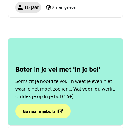
16 jaar
9 jaren geleden
Beter in je vel met 'In je bol'
Soms zit je hoofd te vol. En weet je even niet
waar je het moet zoeken... Wat voor jou werkt,
ontdek je op In je bol (16+).
Ga naar injebol.nl
over Beter in je vel met 'In je bol'
(Externe link)