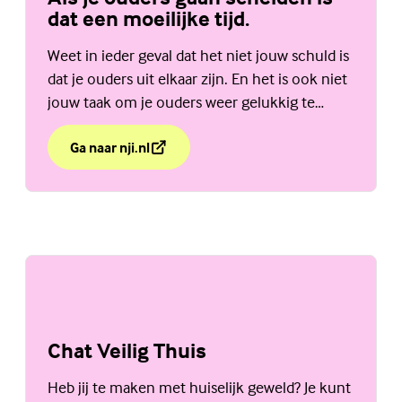
dat een moeilijke tijd.
Weet in ieder geval dat het niet jouw schuld is
dat je ouders uit elkaar zijn. En het is ook niet
jouw taak om je ouders weer gelukkig te
maken. Bekijk de website van het NJi.
Ga naar nji.nl
over Als je ouders gaan scheiden is dat een moeilijke t
(Externe link)
Chat Veilig Thuis
Heb jij te maken met huiselijk geweld? Je kunt