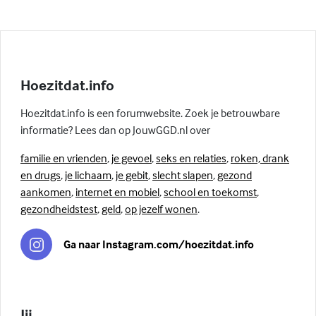
Hoezitdat.info
Hoezitdat.info is een forumwebsite. Zoek je betrouwbare
informatie? Lees dan op JouwGGD.nl over
familie en vrienden
,
je gevoel
,
seks en relaties
,
roken, drank
en drugs
,
je lichaam
,
je gebit
,
slecht slapen
,
gezond
aankomen
,
internet en mobiel
,
school en toekomst
,
gezondheidstest
,
geld
,
op jezelf wonen
.
Ga naar Instagram.com/hoezitdat.info
Jij