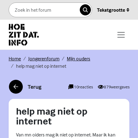
Skip to content
Tekstgrootte
Zoeken
(Externe link)
(Externe link)
(Externe link)
Home
Jongerenforum
Mijn ouders
help mag niet op internet
Terug
10
reacties
879
weergaves
(Externe link)
help mag niet op
internet
Van mn oiders mag ik niet op internet. Maar ik kan