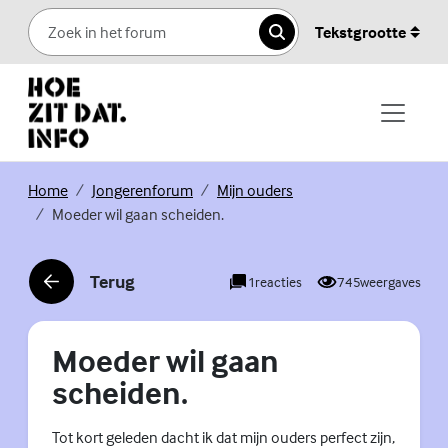
Skip to content
Tekstgrootte
Zoeken
(Externe link)
(Externe link)
(Externe link)
Home
Jongerenforum
Mijn ouders
Moeder wil gaan scheiden.
Terug
1
reacties
745
weergaves
(Externe link)
Moeder wil gaan
scheiden.
Tot kort geleden dacht ik dat mijn ouders perfect zijn,