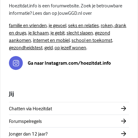
Hoezitdat.info is een forumwebsite. Zoek je betrouwbare
informatie? Lees dan op JouwGGD.nl over
familie en vrienden
,
je gevoel
,
seks en relaties
,
roken, drank
en drugs
,
je lichaam
,
je gebit
,
slecht slapen
,
gezond
aankomen
,
internet en mobiel
,
school en toekomst
,
gezondheidstest
,
geld
,
op jezelf wonen
.
Ga naar Instagram.com/hoezitdat.info
Jij
Chatten via Hoezitdat
Forumspelregels
Jonger dan 12 jaar?