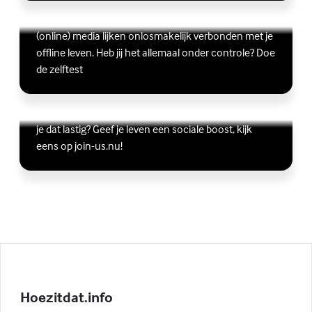
Scrollen, liken, appen, swipen, gamen en bingen:
Lees meer over Ben jij digitaal in balans?
(Externe link)
(online) media lijken onlosmakelijk verbonden met je
offline leven. Heb jij het allemaal onder controle? Doe
de zelftest
Vriendschap
Wil je graag andere jongeren ontmoeten, maar vind
Lees meer over Vriendschap
(Externe link)
je dat lastig? Geef je leven een sociale boost, kijk
eens op join-us.nu!
Hoezitdat.info