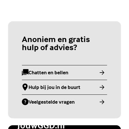
Anoniem en gratis
hulp of advies?
Chatten en bellen
(Externe link)
Hulp bij jou in de buurt
(Externe link)
Veelgestelde vragen
(Externe link)
Jongerenwebsite
JouwGGD.nl