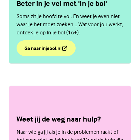
Beter in je vel met 'In je bol'
Soms zit je hoofd te vol. En weet je even niet
waar je het moet zoeken... Wat voor jou werkt,
ontdek je op In je bol (16+).
Ga naar injebol.nl
over Beter in je vel met 'In je bol'
(Externe link)
Weet jij de weg naar hulp?
Naar wie ga jij als je in de problemen raakt of
het even niet zo lekker loopt? Vind de hulp die