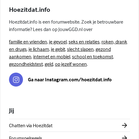
Hoezitdat.info
Hoezitdat.info is een forumwebsite. Zoek je betrouwbare
informatie? Lees dan op JouwGGD.nl over
familie en vrienden
,
je gevoel
,
seks en relaties
,
roken, drank
en drugs
,
je lichaam
,
je gebit
,
slecht slapen
,
gezond
aankomen
,
internet en mobiel
,
school en toekomst
,
gezondheidstest
,
geld
,
op jezelf wonen
.
Ga naar Instagram.com/hoezitdat.info
Jij
Chatten via Hoezitdat
Forumspelregels