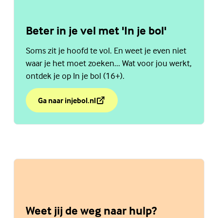
Beter in je vel met 'In je bol'
Soms zit je hoofd te vol. En weet je even niet
waar je het moet zoeken... Wat voor jou werkt,
ontdek je op In je bol (16+).
Ga naar injebol.nl
over Beter in je vel met 'In je bol'
(Externe link)
Weet jij de weg naar hulp?