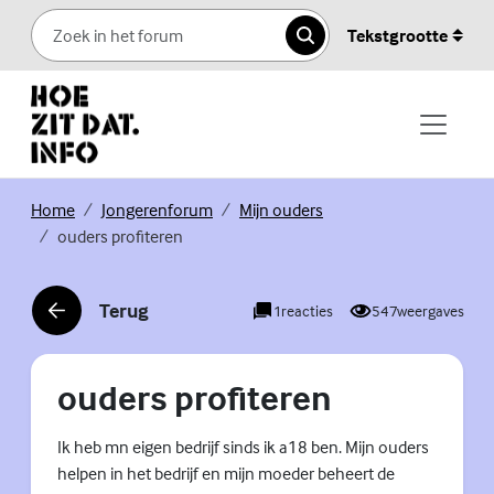
Skip to content
Tekstgrootte
Zoeken
(Externe link)
(Externe link)
(Externe link)
Home
Jongerenforum
Mijn ouders
ouders profiteren
Terug
1
reacties
547
weergaves
(Externe link)
ouders profiteren
Ik heb mn eigen bedrijf sinds ik a18 ben. Mijn ouders
helpen in het bedrijf en mijn moeder beheert de