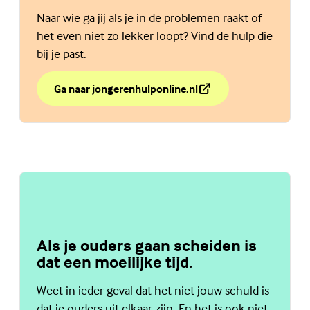
Naar wie ga jij als je in de problemen raakt of
het even niet zo lekker loopt? Vind de hulp die
bij je past.
Ga naar jongerenhulponline.nl
over Weet jij de weg naar hulp?
(Externe link)
Als je ouders gaan scheiden is
dat een moeilijke tijd.
Weet in ieder geval dat het niet jouw schuld is
dat je ouders uit elkaar zijn. En het is ook niet