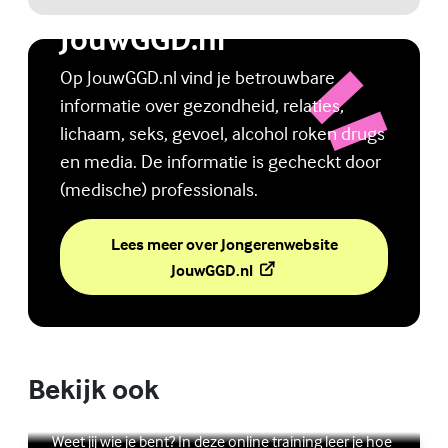
Jongerenwebsite
JouwGGD.nl
Op JouwGGD.nl vind je betrouwbare
informatie over gezondheid, relaties,
lichaam, seks, gevoel, alcohol roken drugs
en media. De informatie is gecheckt door
(medische) professionals.
Lees meer over Jongerenwebsite
(Externe link)
JouwGGD.nl
Bekijk ook
Online zelfhulptraining - Wie ben ik?
Lees meer over Online zelfhulptraining - Wie ben ik?
(Externe link)
Weet jij wie je bent? In deze online training leer je hoe