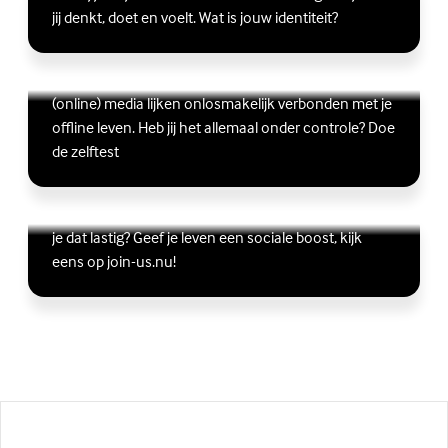
jij denkt, doet en voelt. Wat is jouw identiteit?
Ben jij digitaal in balans?
Scrollen, liken, appen, swipen, gamen en bingen:
Lees meer over Ben jij digitaal in balans?
(Externe link)
(online) media lijken onlosmakelijk verbonden met je
offline leven. Heb jij het allemaal onder controle? Doe
de zelftest
Vriendschap
Wil je graag andere jongeren ontmoeten, maar vind
Lees meer over Vriendschap
(Externe link)
je dat lastig? Geef je leven een sociale boost, kijk
eens op join-us.nu!