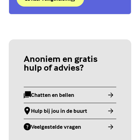
over Chat Veilig Thuis
(Externe link)
Anoniem en gratis
hulp of advies?
Chatten en bellen
(Externe link)
Hulp bij jou in de buurt
(Externe link)
Veelgestelde vragen
(Externe link)