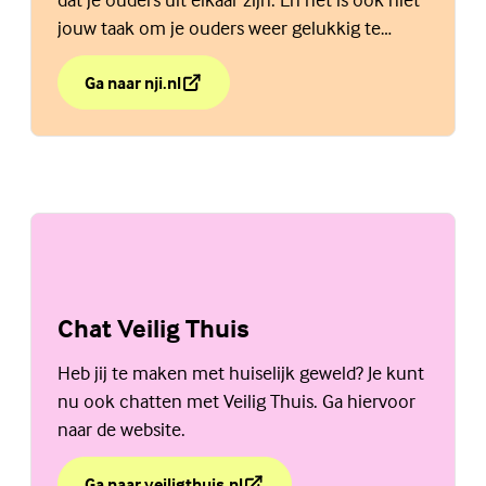
jouw taak om je ouders weer gelukkig te
maken. Bekijk de website van het NJi.
Ga naar nji.nl
over Als je ouders gaan scheiden is dat een moeilijke t
(Externe link)
Chat Veilig Thuis
Heb jij te maken met huiselijk geweld? Je kunt
nu ook chatten met Veilig Thuis. Ga hiervoor
naar de website.
Ga naar veiligthuis.nl