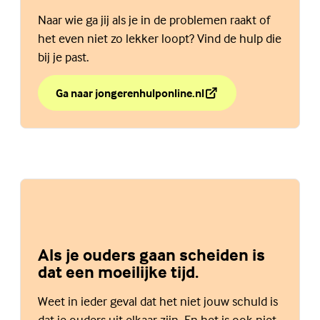
Naar wie ga jij als je in de problemen raakt of
het even niet zo lekker loopt? Vind de hulp die
bij je past.
Ga naar jongerenhulponline.nl
over Weet jij de weg naar hulp?
(Externe link)
Als je ouders gaan scheiden is
dat een moeilijke tijd.
Weet in ieder geval dat het niet jouw schuld is
dat je ouders uit elkaar zijn. En het is ook niet