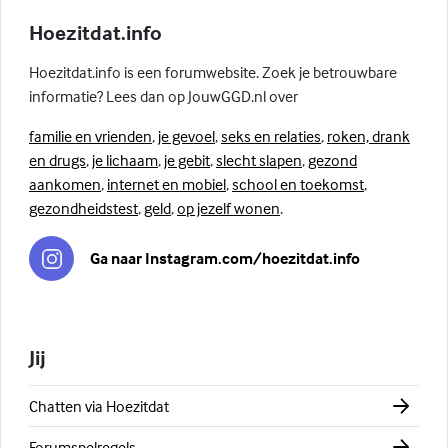
Hoezitdat.info
Hoezitdat.info is een forumwebsite. Zoek je betrouwbare
informatie? Lees dan op JouwGGD.nl over
familie en vrienden
,
je gevoel
,
seks en relaties
,
roken, drank
en drugs
,
je lichaam
,
je gebit
,
slecht slapen
,
gezond
aankomen
,
internet en mobiel
,
school en toekomst
,
gezondheidstest
,
geld
,
op jezelf wonen
.
Ga naar Instagram.com/hoezitdat.info
Jij
Chatten via Hoezitdat
Forumspelregels