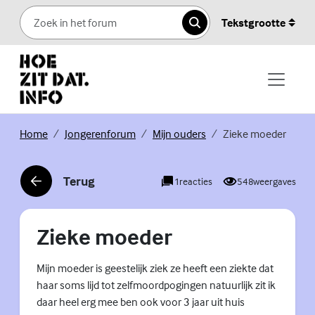
Skip to content
Tekstgrootte
Zoeken
(Externe link)
(Externe link)
(Externe link)
Home
Jongerenforum
Mijn ouders
Zieke moeder
Terug
1
reacties
548
weergaves
(Externe link)
Zieke moeder
Mijn moeder is geestelijk ziek ze heeft een ziekte dat
haar soms lijd tot zelfmoordpogingen natuurlijk zit ik
daar heel erg mee ben ook voor 3 jaar uit huis