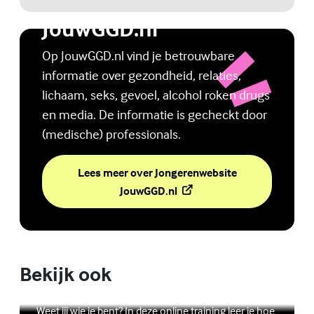
Jongerenwebsite
JouwGGD.nl
Op JouwGGD.nl vind je betrouwbare
informatie over gezondheid, relaties,
lichaam, seks, gevoel, alcohol roken drugs
en media. De informatie is gecheckt door
(medische) professionals.
Lees meer over Jongerenwebsite
(Externe link)
JouwGGD.nl
Bekijk ook
Online zelfhulptraining - Wie ben ik?
Lees meer over Online zelfhulptraining - Wie ben ik?
(Externe link)
Weet jij wie je bent? In deze online training leer je hoe