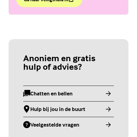
over Chat Veilig Thuis
(Externe link)
Anoniem en gratis
hulp of advies?
Chatten en bellen
(Externe link)
Hulp bij jou in de buurt
(Externe link)
Veelgestelde vragen
(Externe link)