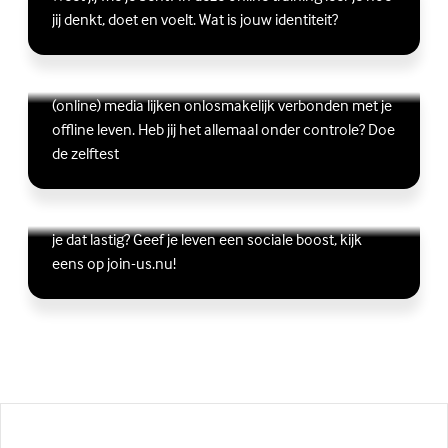
jij denkt, doet en voelt. Wat is jouw identiteit?
Ben jij digitaal in balans?
Scrollen, liken, appen, swipen, gamen en bingen:
Lees meer over Ben jij digitaal in balans?
(Externe link)
(online) media lijken onlosmakelijk verbonden met je
offline leven. Heb jij het allemaal onder controle? Doe
de zelftest
Vriendschap
Wil je graag andere jongeren ontmoeten, maar vind
Lees meer over Vriendschap
(Externe link)
je dat lastig? Geef je leven een sociale boost, kijk
eens op join-us.nu!