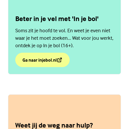
Beter in je vel met 'In je bol'
Soms zit je hoofd te vol. En weet je even niet
waar je het moet zoeken... Wat voor jou werkt,
ontdek je op In je bol (16+).
Ga naar injebol.nl
over Beter in je vel met 'In je bol'
(Externe link)
Weet jij de weg naar hulp?