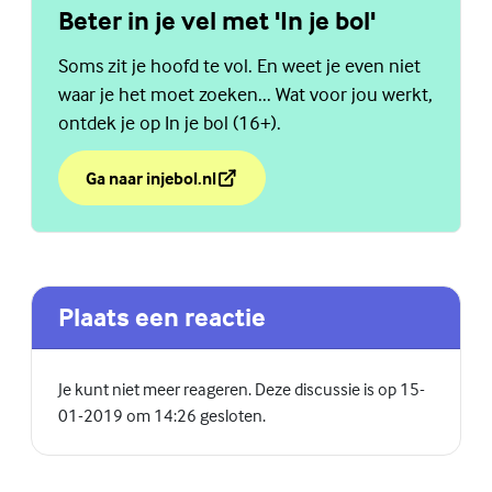
Beter in je vel met 'In je bol'
Soms zit je hoofd te vol. En weet je even niet
waar je het moet zoeken... Wat voor jou werkt,
ontdek je op In je bol (16+).
Ga naar injebol.nl
over Beter in je vel met 'In je bol'
(Externe link)
Plaats een reactie
Je kunt niet meer reageren. Deze discussie is op 15-
01-2019 om 14:26 gesloten.