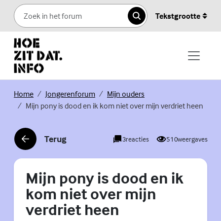
Skip to content
Tekstgrootte
Zoeken
(Externe link)
(Externe link)
(Externe link)
Home
Jongerenforum
Mijn ouders
Mijn pony is dood en ik kom niet over mijn verdriet heen
Terug
3
reacties
510
weergaves
(Externe link)
Mijn pony is dood en ik
kom niet over mijn
verdriet heen