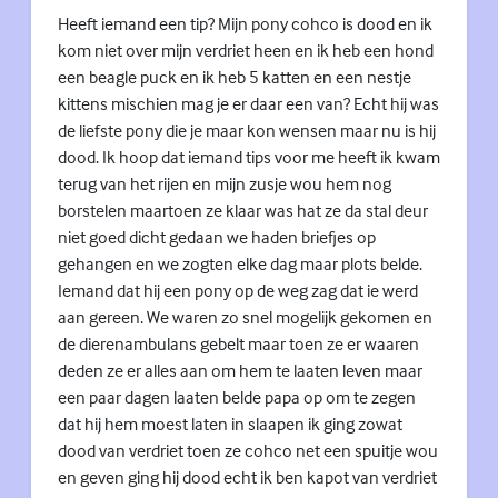
Heeft iemand een tip? Mijn pony cohco is dood en ik
kom niet over mijn verdriet heen en ik heb een hond
een beagle puck en ik heb 5 katten en een nestje
kittens mischien mag je er daar een van? Echt hij was
de liefste pony die je maar kon wensen maar nu is hij
dood. Ik hoop dat iemand tips voor me heeft ik kwam
terug van het rijen en mijn zusje wou hem nog
borstelen maartoen ze klaar was hat ze da stal deur
niet goed dicht gedaan we haden briefjes op
gehangen en we zogten elke dag maar plots belde.
Iemand dat hij een pony op de weg zag dat ie werd
aan gereen. We waren zo snel mogelijk gekomen en
de dierenambulans gebelt maar toen ze er waaren
deden ze er alles aan om hem te laaten leven maar
een paar dagen laaten belde papa op om te zegen
dat hij hem moest laten in slaapen ik ging zowat
dood van verdriet toen ze cohco net een spuitje wou
en geven ging hij dood echt ik ben kapot van verdriet