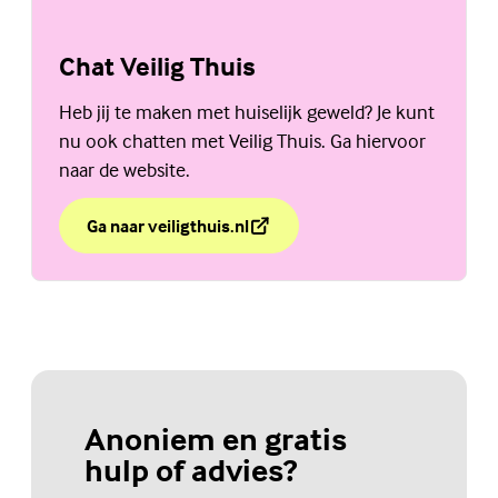
Chat Veilig Thuis
Heb jij te maken met huiselijk geweld? Je kunt
nu ook chatten met Veilig Thuis. Ga hiervoor
naar de website.
Ga naar veiligthuis.nl
over Chat Veilig Thuis
(Externe link)
Anoniem en gratis
hulp of advies?