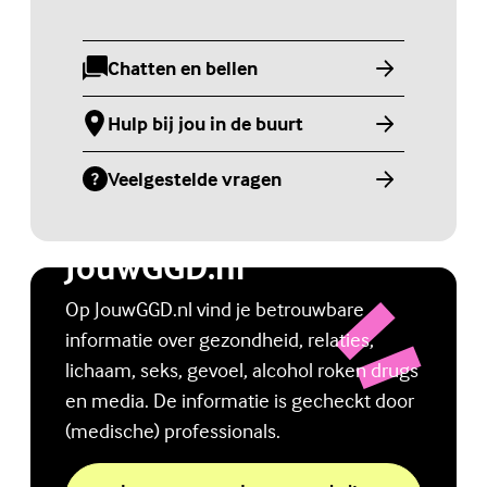
Chatten en bellen
(Externe link)
Hulp bij jou in de buurt
(Externe link)
Veelgestelde vragen
(Externe link)
Jongerenwebsite
JouwGGD.nl
Op JouwGGD.nl vind je betrouwbare
informatie over gezondheid, relaties,
lichaam, seks, gevoel, alcohol roken drugs
en media. De informatie is gecheckt door
(medische) professionals.