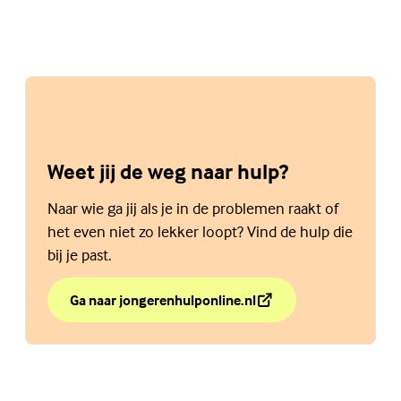
Weet jij de weg naar hulp?
Naar wie ga jij als je in de problemen raakt of
het even niet zo lekker loopt? Vind de hulp die
bij je past.
Ga naar jongerenhulponline.nl
over Weet jij de weg naar hulp?
(Externe link)