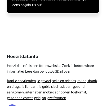
eens op join-us.nu!
Hoezitdat.info
Hoezitdat.info is een forumwebsite. Zoek je betrouwbare
informatie? Lees dan op JouwGGD.nl over
familie en vrienden
,
je gevoel
,
seks en relaties
,
roken, drank
en drugs
,
je lichaam
,
je gebit
,
slecht slapen
,
gezond
aankomen
,
internet en mobiel
,
school en toekomst
,
gezondheidstest
,
geld
,
op jezelf wonen
.