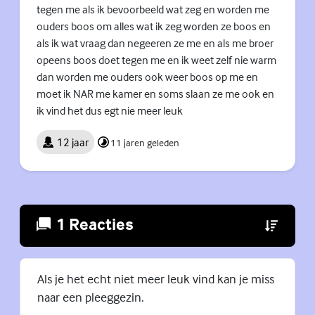
tegen me als ik bevoorbeeld wat zeg en worden me
ouders boos om alles wat ik zeg worden ze boos en
als ik wat vraag dan negeeren ze me en als me broer
opeens boos doet tegen me en ik weet zelf nie warm
dan worden me ouders ook weer boos op me en
moet ik NAR me kamer en soms slaan ze me ook en
ik vind het dus egt nie meer leuk
12 jaar
11 jaren geleden
1 Reacties
(Externe lin
Als je het echt niet meer leuk vind kan je miss
naar een pleeggezin.