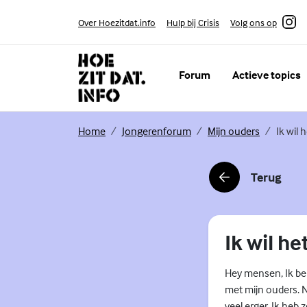
Skip to content
Volg ons op
Over Hoezitdat.info
Hulp bij Crisis
Instagram
Forum
Actieve topics
(Externe link)
(Externe link)
(Externe li
Home
Jongerenforum
Mijn ouders
Ik wil 
Terug
(Externe link)
Ik wil h
Hey mensen, Ik ben 
met mijn ouders. N
veel erger. Ik heb 