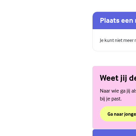
Plaats een 
Je kunt niet meer
Weet jij 
Naar wie ga jij 
bij je past.
Ga naar jonge
over Weet jij 
(Externe link)