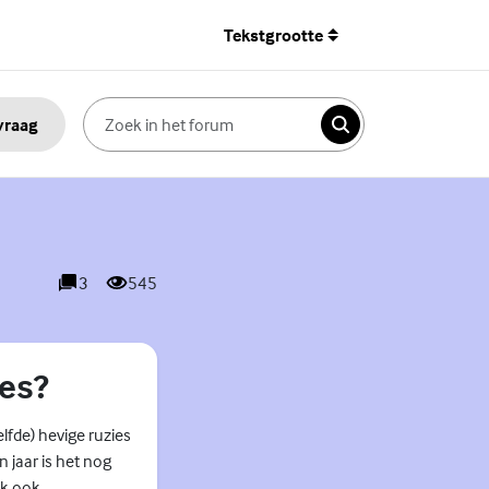
Tekstgrootte
 vraag
Zoeken
3
545
reacties
weergaves
ies?
elfde) hevige ruzies
 jaar is het nog
ik ook