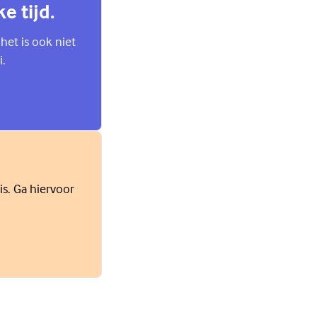
e tijd.
 het is ook niet
i.
is. Ga hiervoor