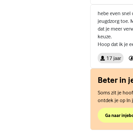
hebe even snel o
jeugdzorg toe. M
dat je meer verw
keuze.
Hoop dat ik je 
17 jaar
Beter in j
Soms zit je hoof
ontdek je op In j
Ga naar injebo
over Beter in j
(Externe link)