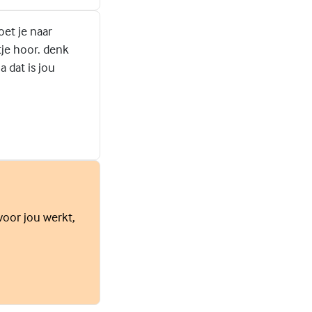
oet je naar
tje hoor. denk
a dat is jou
voor jou werkt,