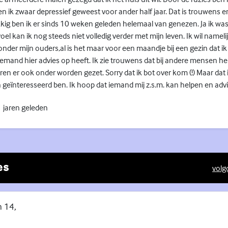
 ik zwaar depressief geweest voor ander half jaar. Dat is trouwens e
ukkig ben ik er sinds 10 weken geleden helemaal van genezen. Ja ik was 
el kan ik nog steeds niet volledig verder met mijn leven. Ik wil nameli
er mijn ouders,al is het maar voor een maandje bij een gezin dat ik 
s iemand hier advies op heeft. Ik zie trouwens dat bij andere mensen h
en er ook onder worden gezet. Sorry dat ik bot over kom (!) Maar dat
in geïnteresseerd ben. Ik hoop dat iemand mij z.s.m. kan helpen en advi
 jaren geleden
es
volg
(Exte
n 14,