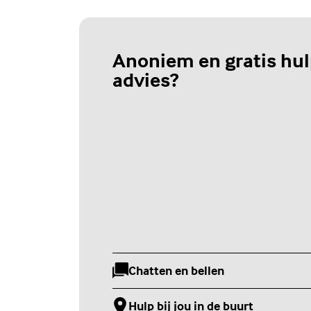
Anoniem en gratis hul
advies?
Chatten en bellen
(Externe link)
Hulp bij jou in de buurt