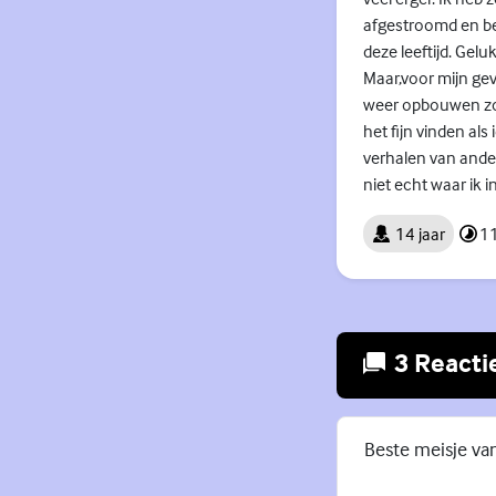
afgestroomd en ben
deze leeftijd. Gel
Maar,voor mijn gevo
weer opbouwen zond
het fijn vinden al
verhalen van ander
niet echt waar ik 
14 jaar
11
3 Reacti
Beste meisje va