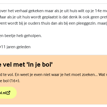
ver het verhaal gekeken maar als je uit huis wilt op je 14e m
aar als je uit huis wordt geplaatst is dat denk ik ook geen pre
ent wordt bij je ouders thuis dan als bij een pleeggezin. maarj
een beetje heb geholpen.
11 jaren geleden
e vel met 'In je bol'
d te vol. En weet je even niet waar je het moet zoeken... Wat 
e bol (16+).
l.nl
e vel met 'In je bol'