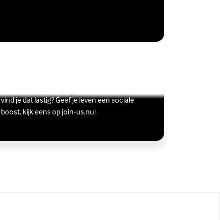
Vriendschap
Wil je graag andere jongeren ontmoeten, maar
s meer over Vriendschap
terne link)
vind je dat lastig? Geef je leven een sociale
boost, kijk eens op join-us.nu!