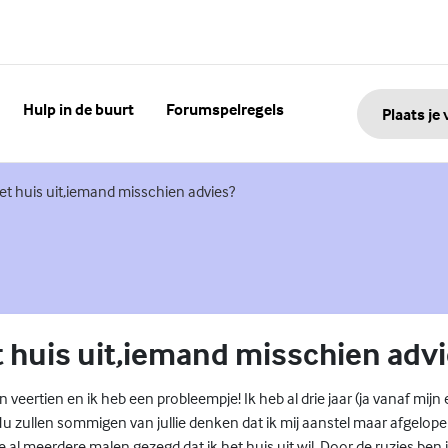
Hulp in de buurt
Forumspelregels
Plaats je
nk)
het huis uit,iemand misschien advies?
et huis uit,iemand misschien adv
veertien en ik heb een probleempje! Ik heb al drie jaar (ja vanaf mijn 
u zullen sommigen van jullie denken dat ik mij aanstel maar afgelopen
ze al meerdere malen gezegd dat ik het huis uit wil. Door de ruzies ben 