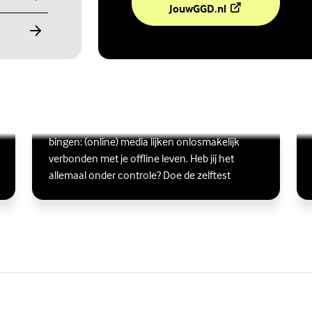
(Externe link)
JouwGGD.nl
Ben jij digitaal in balans?
Scrollen, liken, appen, swipen, gamen en
Lees meer over Ben jij digitaal in balans?
(Externe link)
Lee
(Ex
bingen: (online) media lijken onlosmakelijk
verbonden met je offline leven. Heb jij het
allemaal onder controle? Doe de zelftest