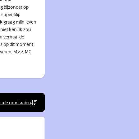
rg bijzonder op
super blij.
jk graag mijn leven
niet ken. Ik zou
en verhaal de
 is op dit moment
seren, M.v.g. MC
orde omdraaien
rne link)