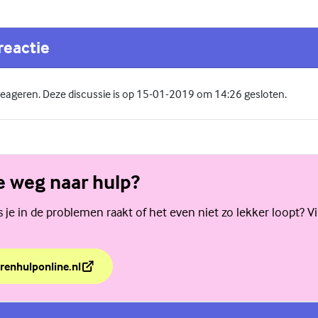
reactie
 reageren. Deze discussie is op 15-01-2019 om 14:26 gesloten.
de weg naar hulp?
als je in de problemen raakt of het even niet zo lekker loopt? V
renhulponline.nl
de weg naar hulp?