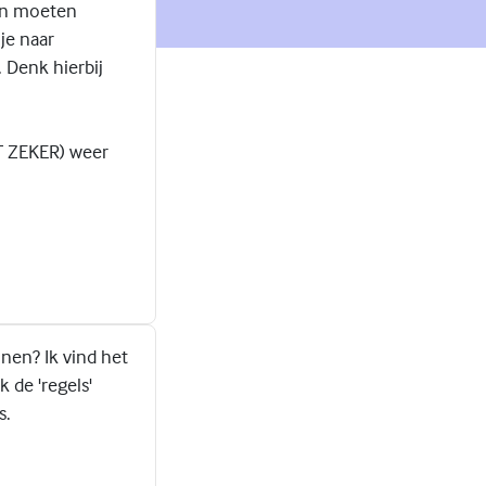
 aan moeten
je naar
 Denk hierbij
ET ZEKER) weer
onen? Ik vind het
 de 'regels'
s.