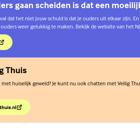
ders gaan scheiden is dat een moeilijk
al dat het niet jouw schuld is dat je ouders uit elkaar zijn. En
 ouders weer gelukkig te maken. Bekijk de website van het NJ
ders gaan scheiden is dat een moeilijke tijd.
ig Thuis
 met huiselijk geweld? Je kunt nu ook chatten met Veilig Thu
thuis.nl
lig Thuis