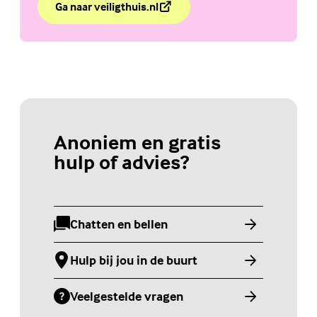
Ga naar veiligthuis.nl
over Chat Veilig Thuis
(Externe link)
Anoniem en gratis
hulp of advies?
Chatten en bellen
(Externe link)
Hulp bij jou in de buurt
(Externe link)
Veelgestelde vragen
(Externe link)