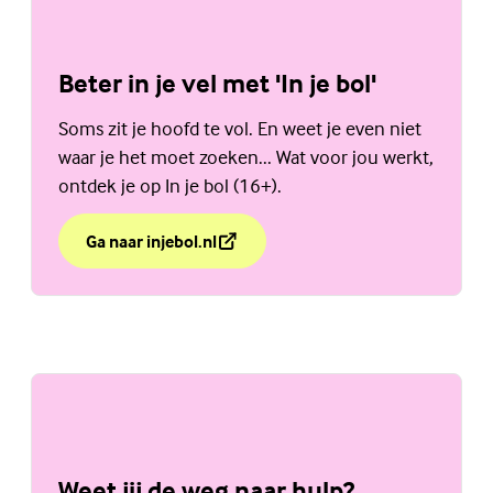
Beter in je vel met 'In je bol'
Soms zit je hoofd te vol. En weet je even niet
waar je het moet zoeken... Wat voor jou werkt,
ontdek je op In je bol (16+).
Ga naar injebol.nl
over Beter in je vel met 'In je bol'
(Externe link)
Weet jij de weg naar hulp?