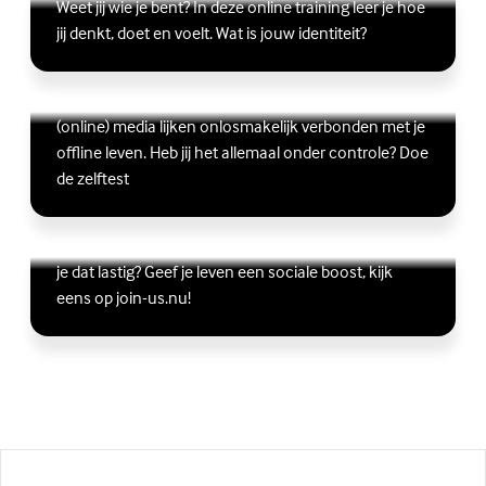
Weet jij wie je bent? In deze online training leer je hoe
jij denkt, doet en voelt. Wat is jouw identiteit?
Ben jij digitaal in balans?
Scrollen, liken, appen, swipen, gamen en bingen:
Lees meer over Ben jij digitaal in balans?
(Externe link)
(online) media lijken onlosmakelijk verbonden met je
offline leven. Heb jij het allemaal onder controle? Doe
de zelftest
Vriendschap
Wil je graag andere jongeren ontmoeten, maar vind
Lees meer over Vriendschap
(Externe link)
je dat lastig? Geef je leven een sociale boost, kijk
eens op join-us.nu!