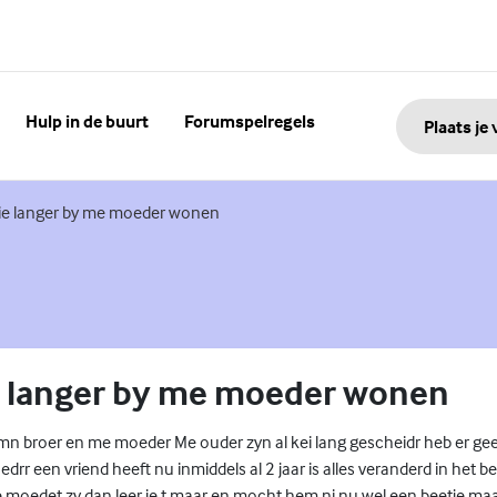
Hulp in de buurt
Forumspelregels
Plaats je
nk)
 nie langer by me moeder wonen
ie langer by me moeder wonen
 mn broer en me moeder Me ouder zyn al kei lang gescheidr heb er g
rr een vriend heeft nu inmiddels al 2 jaar is alles veranderd in het be
moedet zy dan leer je t maar en mocht hem ni nu wel een beetje ma