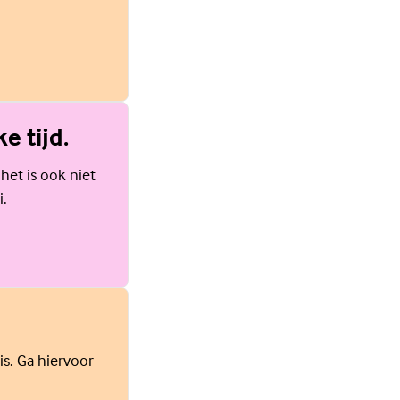
e tijd.
 het is ook niet
i.
is. Ga hiervoor