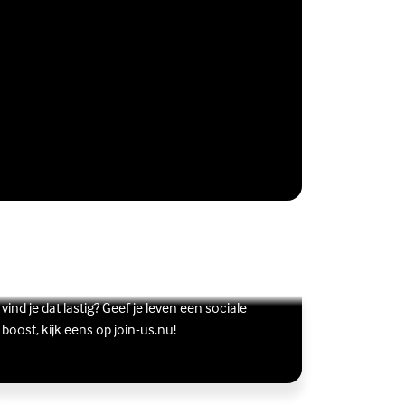
Vriendschap
Wil je graag andere jongeren ontmoeten, maar
s meer over Vriendschap
terne link)
vind je dat lastig? Geef je leven een sociale
boost, kijk eens op join-us.nu!