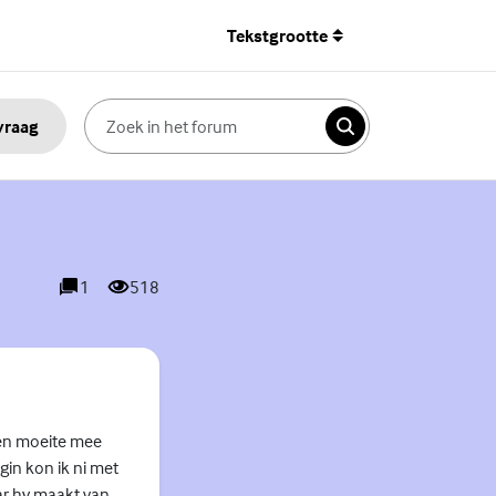
Tekstgrootte
 vraag
Zoeken
1
518
reacties
weergaves
een moeite mee
gin kon ik ni met
ar hy maakt van