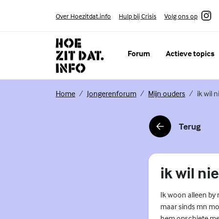
Skip to content
Volg ons op
Over Hoezitdat.info
Hulp bij Crisis
Instagram
Forum
Actieve topics
(Externe link)
(Externe link)
(Externe li
Home
Jongerenforum
Mijn ouders
ik wil
Terug
(Externe link)
ik wil n
Ik woon alleen by
maar sinds mn moed
hem opschiete me 