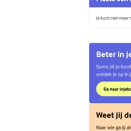
Je kunt niet meer
Beter in j
Soms zit je hoof
ontdek je op In j
Ga naar injebo
over Beter in j
(Externe link)
Weet jij 
Naar wie ga jij 