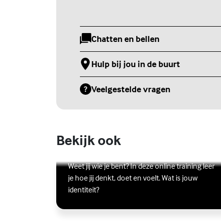
Chatten en bellen
(Externe link)
Hulp bij jou in de buurt
(Externe link)
Veelgestelde vragen
(Externe link)
Bekijk ook
Online zelfhulptraining - Wie ben
ik?
Lees meer over Online zelfhulptraining - Wie ben ik?
(Externe link)
Weet jij wie je bent? In deze online training leer
je hoe jij denkt, doet en voelt. Wat is jouw
identiteit?