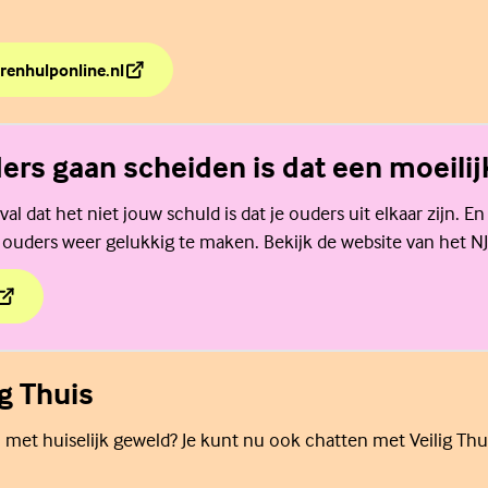
renhulponline.nl
de weg naar hulp?
ders gaan scheiden is dat een moeilijk
al dat het niet jouw schuld is dat je ouders uit elkaar zijn. En
 ouders weer gelukkig te maken. Bekijk de website van het NJ
ders gaan scheiden is dat een moeilijke tijd.
ig Thuis
 met huiselijk geweld? Je kunt nu ook chatten met Veilig Thu