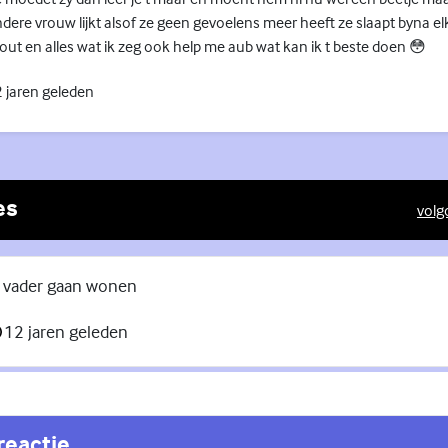
re vrouw lijkt alsof ze geen gevoelens meer heeft ze slaapt byna el
 fout en alles wat ik zeg ook help me aub wat kan ik t beste doen 😳
 jaren geleden
es
volg
(Exte
je vader gaan wonen
12 jaren geleden
reactie