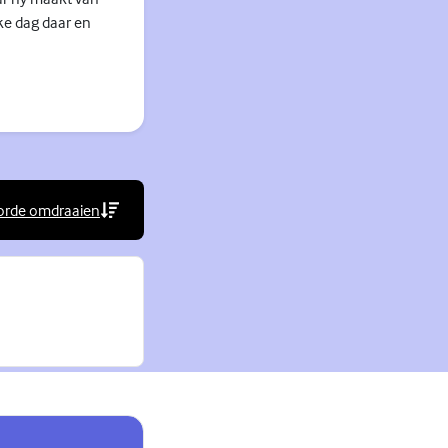
ke dag daar en
orde omdraaien
rne link)