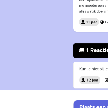
me moeder een ande
alles wat ik doe is
13 jaar
12
1 Reacti
Kun je niet bij 
12 jaar
Plaats een 