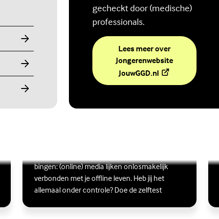
gecheckt door (medische)
professionals.
Lees meer over
Jongerenwebsite
(Externe link)
JouwGGD.nl
Ben jij digitaal in balans?
Scrollen, liken, appen, swipen, gamen en
Lees meer over Ben jij digitaal in balans?
(Externe link)
Lee
(Ex
bingen: (online) media lijken onlosmakelijk
verbonden met je offline leven. Heb jij het
allemaal onder controle? Doe de zelftest