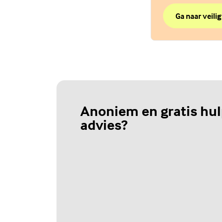
Ga naar veilig
over Chat Vei
(Externe link)
Anoniem en gratis hul
advies?