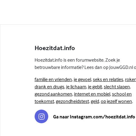
Hoezitdat.info
Hoezitdat.info is een forumwebsite. Zoek je
betrouwbare informatie? Lees dan op JouwGGD.nl 
familie en vrienden
,
je gevoel
,
seks en relaties
,
roken
drank en drugs
,
je lichaam
,
je gebit
,
slecht slapen
,
gezond aankomen
,
internet en mobiel
,
school en
toekomst
,
gezondheidstest
,
geld
,
op jezelf wonen
.
Ga naar Instagram.com/hoezitdat.info