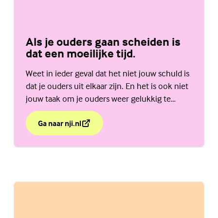
Als je ouders gaan scheiden is
dat een moeilijke tijd.
Weet in ieder geval dat het niet jouw schuld is
dat je ouders uit elkaar zijn. En het is ook niet
jouw taak om je ouders weer gelukkig te
maken. Bekijk de website van het NJi.
Ga naar nji.nl
over Als je ouders gaan scheiden is dat een moeilijke t
(Externe link)