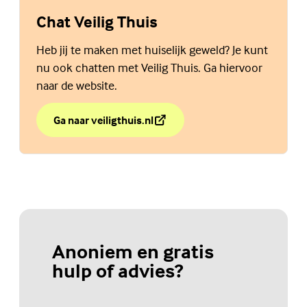
Chat Veilig Thuis
Heb jij te maken met huiselijk geweld? Je kunt
nu ook chatten met Veilig Thuis. Ga hiervoor
naar de website.
Ga naar veiligthuis.nl
over Chat Veilig Thuis
(Externe link)
Anoniem en gratis
hulp of advies?