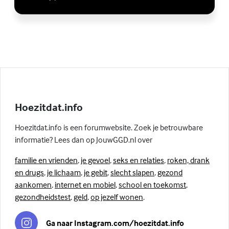
Hoezitdat.info
Hoezitdat.info is een forumwebsite. Zoek je betrouwbare
informatie? Lees dan op JouwGGD.nl over
familie en vrienden
,
je gevoel
,
seks en relaties
,
roken, drank
en drugs
,
je lichaam
,
je gebit
,
slecht slapen
,
gezond
aankomen
,
internet en mobiel
,
school en toekomst
,
gezondheidstest
,
geld
,
op jezelf wonen
.
Ga naar Instagram.com/hoezitdat.info