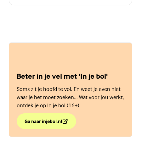
Beter in je vel met 'In je bol'
Soms zit je hoofd te vol. En weet je even niet
waar je het moet zoeken... Wat voor jou werkt,
ontdek je op In je bol (16+).
Ga naar injebol.nl
over Beter in je vel met 'In je bol'
(Externe link)