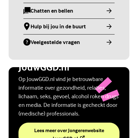
Chatten en bellen
(Externe link)
Hulp bij jou in de buurt
(Externe link)
Veelgestelde vragen
(Externe link)
Jongerenwebsite
JouwGGD.nl
Op JouwGGD.nl vind je betrouwbare
informatie over gezondheid, relaties,
lichaam, seks, gevoel, alcohol roken drugs
en media. De informatie is gecheckt door
(medische) professionals.
Lees meer over Jongerenwebsite
(Externe link)