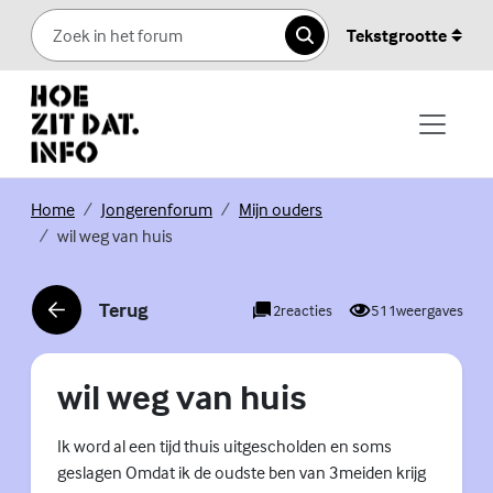
Skip to content
Tekstgrootte
Zoeken
(Externe link)
(Externe link)
(Externe link)
Home
Jongerenforum
Mijn ouders
wil weg van huis
Terug
2
reacties
511
weergaves
(Externe link)
wil weg van huis
Ik word al een tijd thuis uitgescholden en soms
geslagen Omdat ik de oudste ben van 3meiden krijg