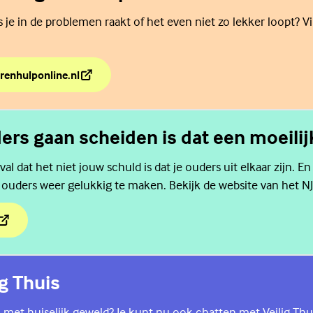
als je in de problemen raakt of het even niet zo lekker loopt? V
renhulponline.nl
de weg naar hulp?
ders gaan scheiden is dat een moeilijk
al dat het niet jouw schuld is dat je ouders uit elkaar zijn. En
 ouders weer gelukkig te maken. Bekijk de website van het NJ
ders gaan scheiden is dat een moeilijke tijd.
ig Thuis
 met huiselijk geweld? Je kunt nu ook chatten met Veilig Thu