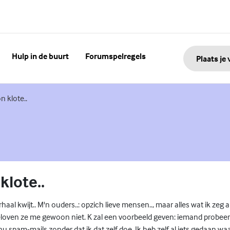
Hulp in de buurt
Forumspelregels
Plaats je
nk)
 klote..
lote..
erhaal kwijt.. M'n ouders..: opzich lieve mensen.., maar alles wat ik zeg als
loven ze me gewoon niet. K zal een voorbeeld geven: iemand probeert
u spam-mails zonder dat ik dat zelf doe. Ik heb zelf al iets gedaan wa