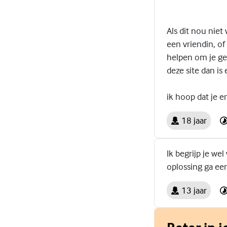
Als dit nou niet
een vriendin, of
helpen om je ged
deze site dan is
ik hoop dat je e
18 jaar
Ik begrijp je we
oplossing ga ee
13 jaar