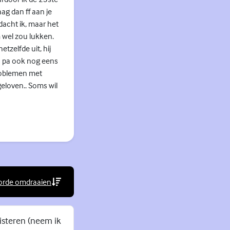
aag dan ff aan je
 dacht ik, maar het
em wel zou lukken.
tzelfde uit, hij
n pa ook nog eens
problemen met
eloven.. Soms wil
orde omdraaien
rne link)
uisteren (neem ik