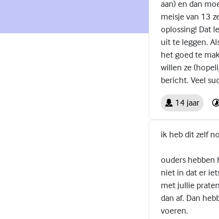
aan) en dan moe
meisje van 13 z
oplossing! Dat l
uit te leggen. 
het goed te make
willen ze (hopel
bericht. Veel su
14 jaar
ik heb dit zelf 
ouders hebben h
niet in dat er i
met jullie prate
dan af. Dan hebb
voeren.