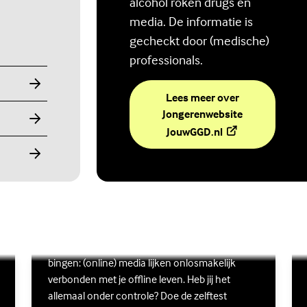
alcohol roken drugs en
media. De informatie is
gecheckt door (medische)
professionals.
Lees meer over
Jongerenwebsite
(Externe link)
JouwGGD.nl
Ben jij digitaal in balans?
Scrollen, liken, appen, swipen, gamen en
Lees meer over Ben jij digitaal in balans?
(Externe link)
Lee
(Ex
bingen: (online) media lijken onlosmakelijk
verbonden met je offline leven. Heb jij het
allemaal onder controle? Doe de zelftest