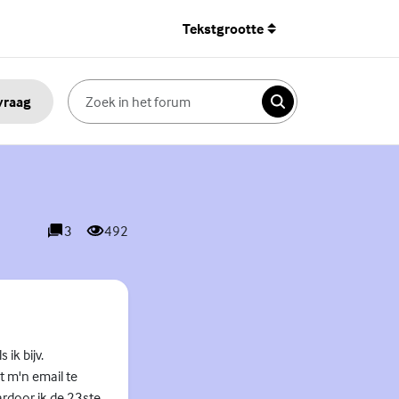
Tekstgrootte
 vraag
Zoeken
3
492
reacties
weergaves
 ik bijv.
 m'n email te
ardoor ik de 23ste