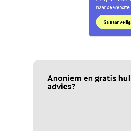
naar de website.
Ga naar veilig
over Chat Vei
(Externe link)
Anoniem en gratis hul
advies?