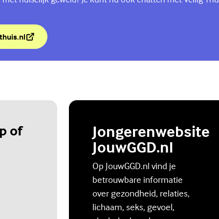
thuis.nl
lig Thuis
p of
Jongerenwebsite
JouwGGD.nl
Op JouwGGD.nl vind je
betrouwbare informatie
over gezondheid, relaties,
lichaam, seks, gevoel,