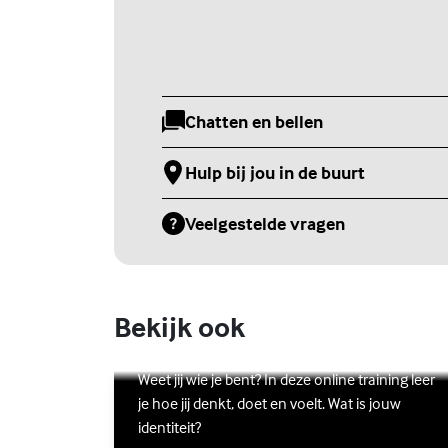
Chatten en bellen
(Externe link)
Hulp bij jou in de buurt
(Externe link)
Veelgestelde vragen
(Externe link)
Bekijk ook
Online zelfhulptraining - Wie ben
ik?
Lees meer over Online zelfhulptraining - Wie ben ik?
(Externe link)
Weet jij wie je bent? In deze online training leer
je hoe jij denkt, doet en voelt. Wat is jouw
identiteit?