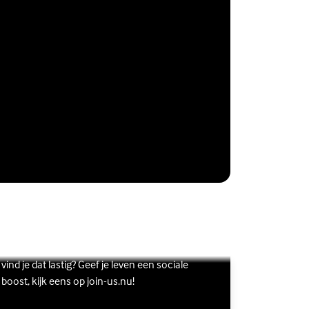
Vriendschap
Wil je graag andere jongeren ontmoeten, maar
s meer over Vriendschap
terne link)
vind je dat lastig? Geef je leven een sociale
boost, kijk eens op join-us.nu!