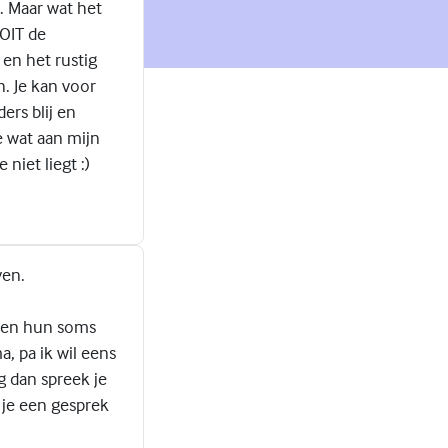
. Maar wat het
OOIT de
 en het rustig
. Je kan voor
ers blij en
je wat aan mijn
niet liegt :)
ven.
zien hun soms
a, pa ik wil eens
ag dan spreek je
 je een gesprek