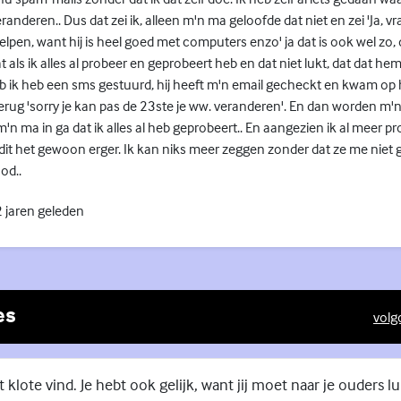
nderen.. Dus dat zei ik, alleen m'n ma geloofde dat niet en zei 'Ja, vr
helpen, want hij is heel goed met computers enzo' ja dat is ook wel zo,
at als ik alles al probeer en geprobeert heb en dat niet lukt, dat dat h
eb ik heb een sms gestuurd, hij heeft m'n email gecheckt en kwam op he
erug 'sorry je kan pas de 23ste je ww. veranderen'. En dan worden m'
m'n ma in ga dat ik alles al heb geprobeert.. En aangezien ik al meer 
it het gewoon erger. Ik kan niks meer zeggen zonder dat ze me niet g
od..
 jaren geleden
es
volg
(Exte
t klote vind. Je hebt ook gelijk, want jij moet naar je ouders l