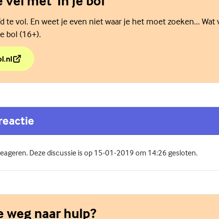
e vel met 'In je bol'
d te vol. En weet je even niet waar je het moet zoeken... Wat 
e bol (16+).
l.nl
e vel met 'In je bol'
reactie
 reageren. Deze discussie is op 15-01-2019 om 14:26 gesloten.
de weg naar hulp?