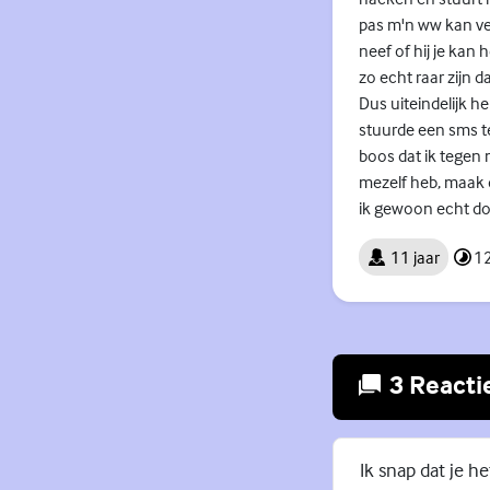
pas m'n ww kan vera
neef of hij je kan 
zo echt raar zijn d
Dus uiteindelijk h
stuurde een sms t
boos dat ik tegen 
mezelf heb, maak d
ik gewoon echt do
11 jaar
12
3 Reacti
Ik snap dat je he