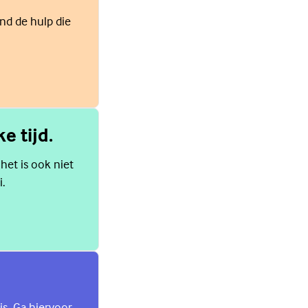
ind de hulp die
e tijd.
 het is ook niet
i.
is. Ga hiervoor