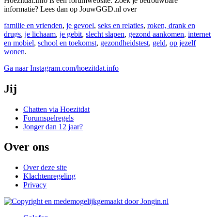
Hoezitdat.info is een forumwebsite. Zoek je betrouwbare
informatie? Lees dan op JouwGGD.nl over
familie en vrienden
,
je gevoel
,
seks en relaties
,
roken, drank en
drugs
,
je lichaam
,
je gebit
,
slecht slapen
,
gezond aankomen
,
internet
en mobiel
,
school en toekomst
,
gezondheidstest
,
geld
,
op jezelf
wonen
.
Ga naar Instagram.com/hoezitdat.info
Jij
Chatten via Hoezitdat
Forumspelregels
Jonger dan 12 jaar?
Over ons
Over deze site
Klachtenregeling
Privacy