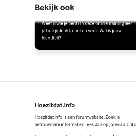
Bekijk ook
Online zelfhulptraining - Wie ben
ik?
Lees meer over Online zelfhulptraining - Wie ben ik?
(Externe link)
Weet jij wie je bent? In deze online training leer
je hoe jij denkt, doet en voelt. Wat is jouw
identiteit?
Hoezitdat.info
Hoezitdat.info is een forumwebsite. Zoek je
betrouwbare informatie? Lees dan op JouwGGD.nl 