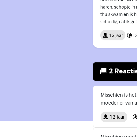
haren, schopte in
thuiskwam en ik hu
schuldig, dat ik g
13 jaar
13
2 Reacti
Misschien is het
moeder er van af
12 jaar
Misschien moet 