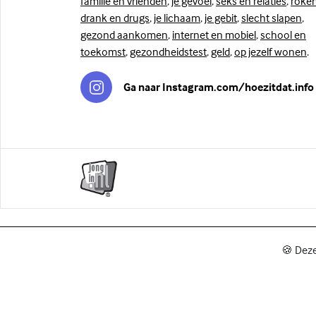
familie en vrienden
,
je gevoel
,
seks en relaties
,
roken
drank en drugs
,
je lichaam
,
je gebit
,
slecht slapen
,
gezond aankomen
,
internet en mobiel
,
school en
toekomst
,
gezondheidstest
,
geld
,
op jezelf wonen
.
Ga naar Instagram.com/hoezitdat.info
🍪 Deze