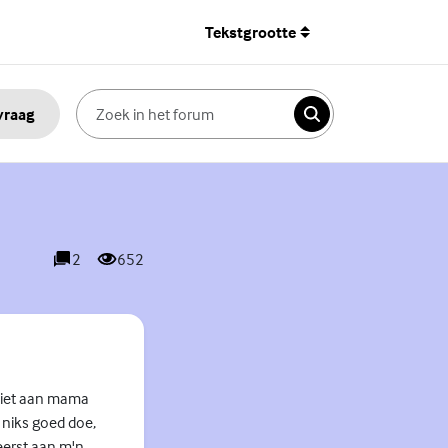
Tekstgrootte
 vraag
Zoeken
2
652
reacties
weergaves
 niet aan mama
k niks goed doe,
 eerst aan m'n