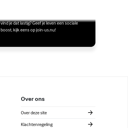
Vriendschap
Wil je graag andere jongeren ontmoeten, maar
s meer over Vriendschap
terne link)
vind je dat lastig? Geef je leven een sociale
boost, kijk eens op join-us.nu!
Over ons
Over deze site
Klachtenregeling