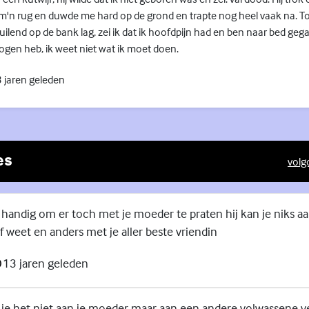
 m'n rug en duwde me hard op de grond en trapte nog heel vaak na.
ilend op de bank lag, zei ik dat ik hoofdpijn had en ben naar bed gega
elogen heb, ik weet niet wat ik moet doen.
 jaren geleden
es
volg
(Exte
 handig om er toch met je moeder te praten hij kan je niks aa
 weet en anders met je aller beste vriendin
13 jaren geleden
je het niet aan je moeder maar aan een andere volwassene ve