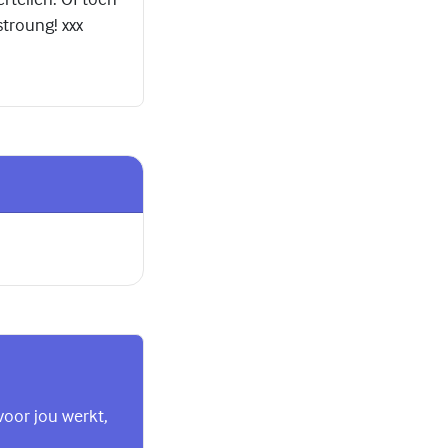
stroung! xxx
voor jou werkt,