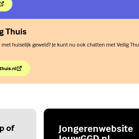
ders gaan scheiden is dat een moeilijke tijd.
ig Thuis
 met huiselijk geweld? Je kunt nu ook chatten met Veilig Thu
thuis.nl
lig Thuis
p of
Jongerenwebsite
JouwGGD.nl