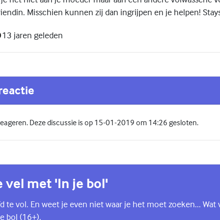
iendin. Misschien kunnen zij dan ingrijpen en je helpen! Stay
13 jaren geleden
reactie
 reageren. Deze discussie is op 15-01-2019 om 14:26 gesloten.
e vel met 'In je bol'
d te vol. En weet je even niet waar je het moet zoeken... Wat 
e bol (16+).