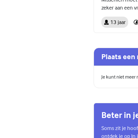
zeker aan een vr
13 jaar
Plaats een 
Je kunt niet meer
Beter in j
Soms zit je hoof
ontdek je op In j