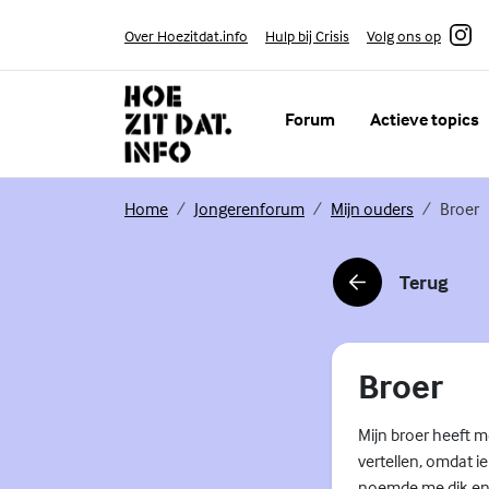
Skip to content
Volg ons op
Over Hoezitdat.info
Hulp bij Crisis
Instagram
Forum
Actieve topics
(Externe link)
(Externe link)
(Externe li
Home
Jongerenforum
Mijn ouders
Broer
Terug
(Externe link)
Broer
Mijn broer heeft 
vertellen, omdat ie
noemde me dik en ee