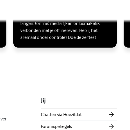
Ben jij digitaal in balans?
Scrollen, liken, appen, swipen, gamen en
Lees meer over Ben jij digitaal in balans?
(Externe link)
Lee
(Ex
bingen: (online) media lijken onlosmakelijk
verbonden met je offline leven. Heb jij het
allemaal onder controle? Doe de zelftest
Jij
Chatten via Hoezitdat
over
Forumspelregels