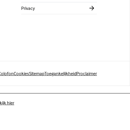
Privacy
Colofon
Cookies
Sitemap
Toegankelijkheid
Proclaimer
kijk hier