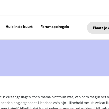
Hulp in de buurt
Forumspelregels
Plaats je
nk)
me in elkaar geslagen, toen mama niet thuis was, van hem mag ik het
 het dan nog erger doet. Het deed zo'n pijn. Hij schold me uit, zei dat i
n kutwijf, hij wilde dat ik niet geboren was en zei: val dood. Hij trok