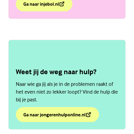
Ga naar injebol.nl
over Beter in je vel met 'In je bol'
(Externe link)
Weet jij de weg naar hulp?
Naar wie ga jij als je in de problemen raakt of
het even niet zo lekker loopt? Vind de hulp die
bij je past.
Ga naar jongerenhulponline.nl
over Weet jij de weg naar hulp?
(Externe link)