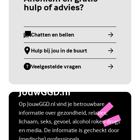
hulp of advies?
Chatten en bellen
(Externe link)
Hulp bij jou in de buurt
(Externe link)
Veelgestelde vragen
(Externe link)
Jongerenwebsite
JouwGGD.nl
Op JouwGGD.nl vind je betrouwbare
informatie over gezondheid, relaties,
lichaam, seks, gevoel, alcohol roken drugs
en media. De informatie is gecheckt door
(medische) professionals.