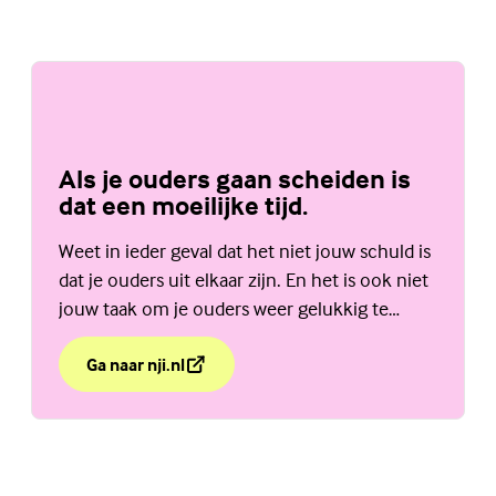
Als je ouders gaan scheiden is
dat een moeilijke tijd.
Weet in ieder geval dat het niet jouw schuld is
dat je ouders uit elkaar zijn. En het is ook niet
jouw taak om je ouders weer gelukkig te
maken. Bekijk de website van het NJi.
Ga naar nji.nl
over Als je ouders gaan scheiden is dat een moeilijke t
(Externe link)