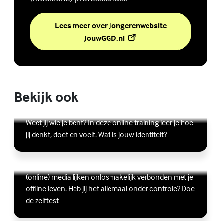
Lees meer over Jongerenwebsite
(Externe link)
JouwGGD.nl
Bekijk ook
Online zelfhulptraining - Wie ben ik?
Lees meer over Online zelfhulptraining - Wie ben ik?
(Externe link)
Weet jij wie je bent? In deze online training leer je hoe
jij denkt, doet en voelt. Wat is jouw identiteit?
Ben jij digitaal in balans?
Scrollen, liken, appen, swipen, gamen en bingen:
Lees meer over Ben jij digitaal in balans?
(Externe link)
(online) media lijken onlosmakelijk verbonden met je
offline leven. Heb jij het allemaal onder controle? Doe
de zelftest
Vriendschap