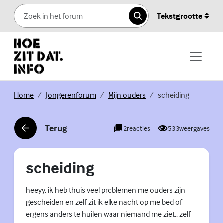
Skip to content
Tekstgrootte
Zoeken
(Externe link)
(Externe link)
(Externe link)
Home
Jongerenforum
Mijn ouders
scheiding
Terug
2
reacties
533
weergaves
(Externe link)
scheiding
heeyy, ik heb thuis veel problemen me ouders zijn
gescheiden en zelf zit ik elke nacht op me bed of
ergens anders te huilen waar niemand me ziet.. zelf