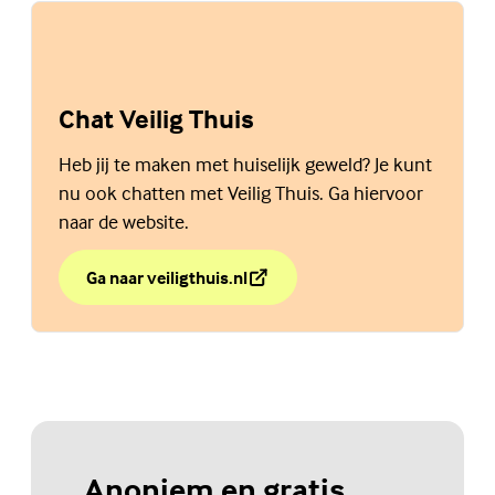
Chat Veilig Thuis
Heb jij te maken met huiselijk geweld? Je kunt
nu ook chatten met Veilig Thuis. Ga hiervoor
naar de website.
Ga naar veiligthuis.nl
over Chat Veilig Thuis
(Externe link)
Anoniem en gratis