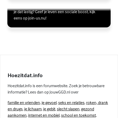
Wil je graag andere jongeren ontmoeten, maar vind
Lees meer over Vriendschap
(Externe link)
je dat lastig? Geef je leven een sociale boost, kijk
eens op join-us.nu!
Hoezitdat.info
Hoezitdat.info is een forumwebsite. Zoek je betrouwbare
informatie? Lees dan op JouwGGD.nl over
familie en vrienden
,
je gevoel
,
seks en relaties
,
roken, drank
en drugs
,
je lichaam
,
je gebit
,
slecht slapen
,
gezond
aankomen
,
internet en mobiel
,
school en toekomst
,