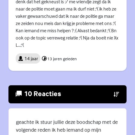
denk dat het gekneust is :/ me vriendje zegt da ik
naar de politie moet gaan ma ik durf niet ;'( ik heb ze
vaker gewaarschuwd dat ik naar de politie ga maar
ze zeiden nou meis dan krijg je probleme met ons ;'(
Kan iemand me miss helpen ? ;( Alvast bedankt ;'( Bn
ook op de topic verreweg relatie ;'( Nja da boeit nie Xx
L...;'(
14 jaar
13 jaren geleden
10 Reacties
(Externe lin
geachte ik stuur jullie deze boodschap met de
volgende reden ik heb iemand op mijn