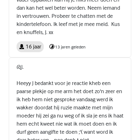
dan kan het wel beter worden. Neem iemand
in vertrouwen. Probeer te chatten met de
kindertelefoon. Ik leef met je mee meid. Kus
en knuffels, J. xx
16 jaar
13 jaren geleden
@J.
Heeyy J bedankt voor je reactie kheb een
paarse plekje op me arm het doet zo'n zeer en
ik heb hem niet gesproke vandaag werd ik
wakker doordat hij ruzie maakte met mijn
moeder hij zei ga nu weg of ik sla je ens ik haat
hem echt kweet nie wat ik moet doen en ik
durf geen aangifte te doen ;'( want word ik
daar beter van .. nee denk t niet..