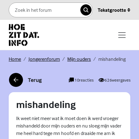
Skip to content
Tekstgrootte
Zoeken
(Externe link)
(Externe link)
(Externe link)
Home
Jongerenforum
Mijn ouders
mishandeling
Terug
10
reacties
626
weergaves
(Externe link)
mishandeling
Ik weet niet meer wat ik moet doen ik werd vroeger
mishandeld door mijn ouders en nu sloeg mijn vader
me heel hard tege mn hoofd en draaide me arn ik