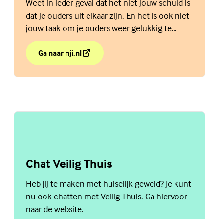
Weet in ieder geval dat het niet jouw schuld is
dat je ouders uit elkaar zijn. En het is ook niet
jouw taak om je ouders weer gelukkig te
maken. Bekijk de website van het NJi.
Ga naar nji.nl
over Als je ouders gaan scheiden is dat een moeilijke t
(Externe link)
Chat Veilig Thuis
Heb jij te maken met huiselijk geweld? Je kunt
nu ook chatten met Veilig Thuis. Ga hiervoor
naar de website.