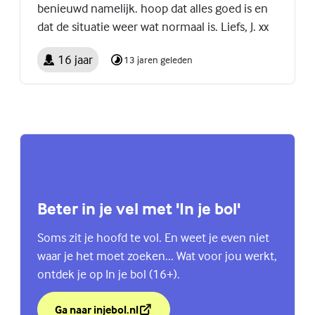
benieuwd namelijk. hoop dat alles goed is en
dat de situatie weer wat normaal is. Liefs, J. xx
16 jaar
13 jaren geleden
Beter in je vel met 'In je bol'
Soms zit je hoofd te vol. En weet je even niet
waar je het moet zoeken... Wat voor jou werkt,
ontdek je op In je bol (16+).
Ga naar injebol.nl