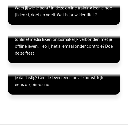
Lees meer over Online zelfhulptraining - Wie ben ik?
(Externe link)
Weet jij wie je bent? In deze online training leer je hoe
jij denkt, doet en voelt. Wat is jouw identiteit?
Ben jij digitaal in balans?
Scrollen, liken, appen, swipen, gamen en bingen:
Lees meer over Ben jij digitaal in balans?
(Externe link)
(online) media lijken onlosmakelijk verbonden met je
offline leven. Heb jij het allemaal onder controle? Doe
de zelftest
Vriendschap
Wil je graag andere jongeren ontmoeten, maar vind
Lees meer over Vriendschap
(Externe link)
je dat lastig? Geef je leven een sociale boost, kijk
eens op join-us.nu!