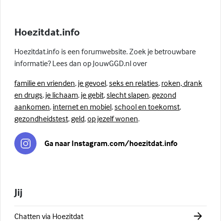
Hoezitdat.info
Hoezitdat.info is een forumwebsite. Zoek je betrouwbare
informatie? Lees dan op JouwGGD.nl over
familie en vrienden
,
je gevoel
,
seks en relaties
,
roken, drank
en drugs
,
je lichaam
,
je gebit
,
slecht slapen
,
gezond
aankomen
,
internet en mobiel
,
school en toekomst
,
gezondheidstest
,
geld
,
op jezelf wonen
.
Ga naar Instagram.com/hoezitdat.info
Jij
Chatten via Hoezitdat