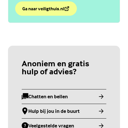
Ga naar veiligthuis.nl
over Chat Veilig Thuis
(Externe link)
Anoniem en gratis
hulp of advies?
Chatten en bellen
(Externe link)
Hulp bij jou in de buurt
(Externe link)
Veelgestelde vragen