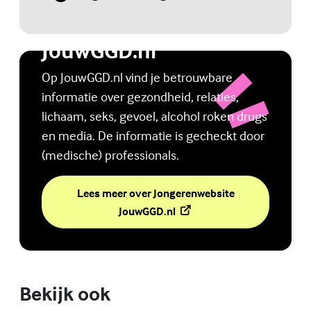
(Externe link)
Jongerenwebsite
JouwGGD.nl
Op JouwGGD.nl vind je betrouwbare
informatie over gezondheid, relaties,
lichaam, seks, gevoel, alcohol roken drugs
en media. De informatie is gecheckt door
(medische) professionals.
Lees meer over Jongerenwebsite
(Externe link)
JouwGGD.nl
Bekijk ook
Online zelfhulptraining - Wie ben ik?