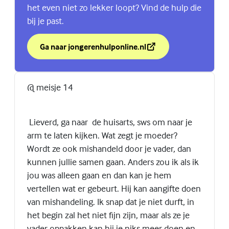
het even niet zo lekker loopt? Vind de hulp die
bij je past.
Ga naar jongerenhulponline.nl
over Weet jij de weg naar hulp?
(Externe link)
@ meisje 14
Lieverd, ga naar de huisarts, sws om naar je
arm te laten kijken. Wat zegt je moeder?
Wordt ze ook mishandeld door je vader, dan
kunnen jullie samen gaan. Anders zou ik als ik
jou was alleen gaan en dan kan je hem
vertellen wat er gebeurt. Hij kan aangifte doen
van mishandeling. Ik snap dat je niet durft, in
het begin zal het niet fijn zijn, maar als ze je
vader oppakken kan hij je niks meer doen en