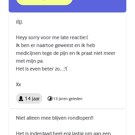
over Beter in je vel met 'In je bol'
(Externe link)
@J.
Heyy sorry voor me late reactie:(
Ik ben er naartoe geweest en ik heb
medicijnen tege de pijn en ik praat niet meer
met mijn pa.
Het is even beter zo.. ;'(
Xx
14 jaar
13 jaren geleden
Niet alleen mee blijven rondlopen!!
Het is inderdaad heel erg lastig om aan een