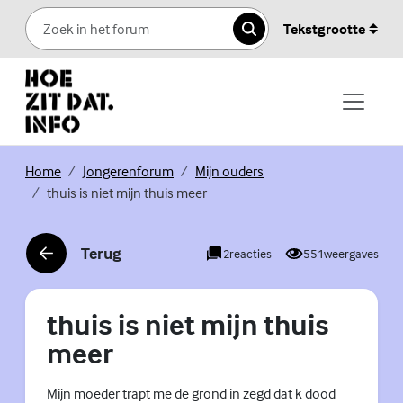
Skip to content
Tekstgrootte
Zoeken
(Externe link)
(Externe link)
(Externe link)
Home
Jongerenforum
Mijn ouders
thuis is niet mijn thuis meer
Terug
2
reacties
551
weergaves
(Externe link)
thuis is niet mijn thuis
meer
Mijn moeder trapt me de grond in zegd dat k dood