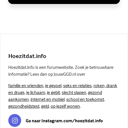
Hoezitdat.info
Hoezitdat.info is een forumwebsite. Zoek je betrouwbare
informatie? Lees dan op JouwGGD.nl over
familie en vrienden
,
je gevoel
,
seks en relaties
,
roken, drank
en drugs
,
je lichaam
,
je gebit
,
slecht slapen
,
gezond
aankomen
,
internet en mobiel
,
school en toekomst
,
gezondheidstest
,
geld
,
op jezelf wonen
.
Ga naar Instagram.com/hoezitdat.info