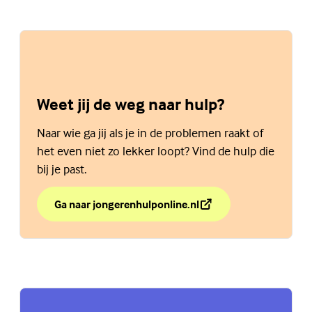
Weet jij de weg naar hulp?
Naar wie ga jij als je in de problemen raakt of
het even niet zo lekker loopt? Vind de hulp die
bij je past.
Ga naar jongerenhulponline.nl
over Weet jij de weg naar hulp?
(Externe link)