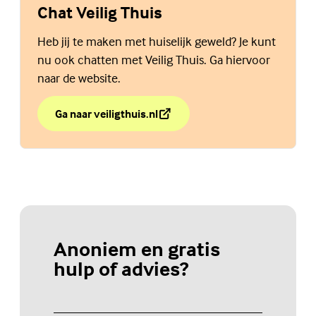
Chat Veilig Thuis
Heb jij te maken met huiselijk geweld? Je kunt
nu ook chatten met Veilig Thuis. Ga hiervoor
naar de website.
Ga naar veiligthuis.nl
over Chat Veilig Thuis
(Externe link)
Anoniem en gratis
hulp of advies?