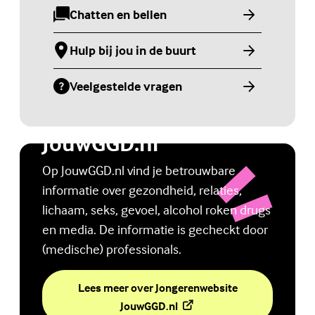
Chatten en bellen
(Externe link)
Hulp bij jou in de buurt
(Externe link)
Veelgestelde vragen
(Externe link)
Jongerenwebsite
JouwGGD.nl
Op JouwGGD.nl vind je betrouwbare
informatie over gezondheid, relaties,
lichaam, seks, gevoel, alcohol roken drugs
en media. De informatie is gecheckt door
(medische) professionals.
Lees meer over Jongerenwebsite
(Externe link)
JouwGGD.nl