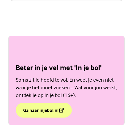
Beter in je vel met 'In je bol'
Soms zit je hoofd te vol. En weet je even niet
waar je het moet zoeken... Wat voor jou werkt,
ontdek je op In je bol (16+).
Ga naar injebol.nl
over Beter in je vel met 'In je bol'
(Externe link)