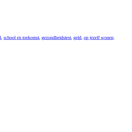
l
,
school en toekomst
,
gezondheidstest
,
geld
,
op jezelf wonen
.