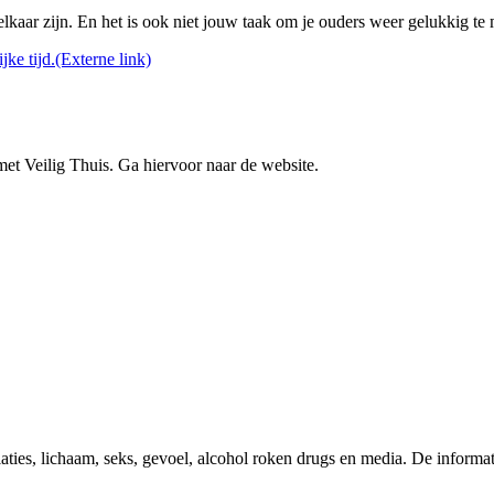
t elkaar zijn. En het is ook niet jouw taak om je ouders weer gelukkig t
jke tijd.
(Externe link)
met Veilig Thuis. Ga hiervoor naar de website.
es, lichaam, seks, gevoel, alcohol roken drugs en media. De informati