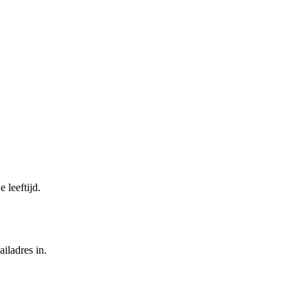
 leeftijd.
iladres in.