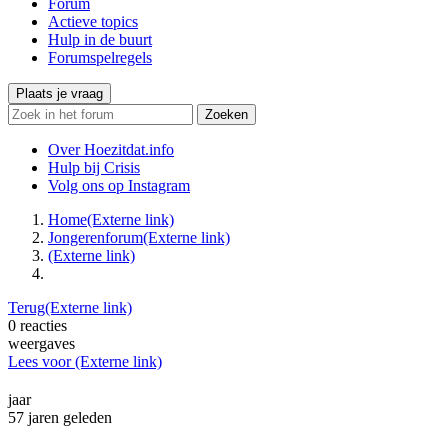
Forum
Actieve topics
Hulp in de buurt
Forumspelregels
Plaats je vraag
Zoeken
Over Hoezitdat.info
Hulp bij Crisis
Volg ons op
Instagram
Home
(Externe link)
Jongerenforum
(Externe link)
(Externe link)
Terug
(Externe link)
0
reacties
weergaves
Lees voor
(Externe link)
jaar
57 jaren geleden