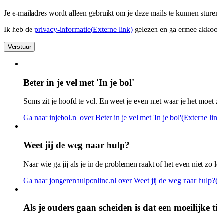
Je e-mailadres wordt alleen gebruikt om je deze mails te kunnen sturen
Ik heb de
privacy-informatie
(Externe link)
gelezen en ga ermee akko
Verstuur
Beter in je vel met 'In je bol'
Soms zit je hoofd te vol. En weet je even niet waar je het moet 
Ga naar injebol.nl
over Beter in je vel met 'In je bol'
(Externe li
Weet jij de weg naar hulp?
Naar wie ga jij als je in de problemen raakt of het even niet zo l
Ga naar jongerenhulponline.nl
over Weet jij de weg naar hulp?
Als je ouders gaan scheiden is dat een moeilijke ti