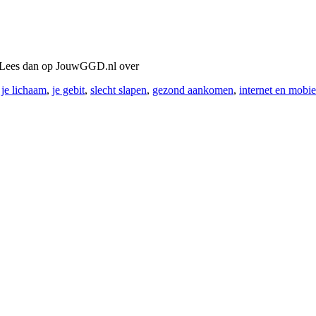
e? Lees dan op JouwGGD.nl over
,
je lichaam
,
je gebit
,
slecht slapen
,
gezond aankomen
,
internet en mobie