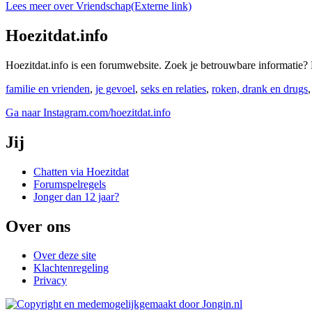
Lees meer over Vriendschap
(Externe link)
Hoezitdat.info
Hoezitdat.info is een forumwebsite. Zoek je betrouwbare informati
familie en vrienden
,
je gevoel
,
seks en relaties
,
roken, drank en drugs
Ga naar Instagram.com/hoezitdat.info
Jij
Chatten via Hoezitdat
Forumspelregels
Jonger dan 12 jaar?
Over ons
Over deze site
Klachtenregeling
Privacy