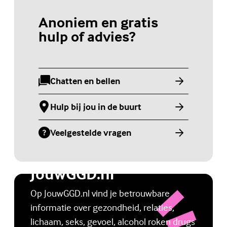
Anoniem en gratis
hulp of advies?
Chatten en bellen
(Externe link)
Hulp bij jou in de buurt
(Externe link)
Veelgestelde vragen
(Externe link)
Jongerenwebsite
JouwGGD.nl
Op JouwGGD.nl vind je betrouwbare
informatie over gezondheid, relaties,
lichaam, seks, gevoel, alcohol roken drugs