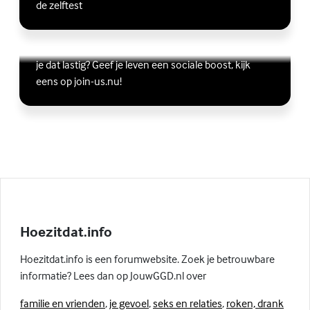
de zelftest
Vriendschap
Wil je graag andere jongeren ontmoeten, maar vind
Lees meer over Vriendschap
(Externe link)
je dat lastig? Geef je leven een sociale boost, kijk
eens op join-us.nu!
Hoezitdat.info
Hoezitdat.info is een forumwebsite. Zoek je betrouwbare
informatie? Lees dan op JouwGGD.nl over
familie en vrienden
,
je gevoel
,
seks en relaties
,
roken, drank