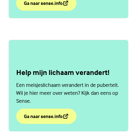
Ga naar sense.info
over Vragen over zwangerschap?
(Externe link)
Help mijn lichaam verandert!
Een meisjeslichaam verandert in de puberteit.
Wil je hier meer over weten? Kijk dan eens op
Sense.
Ga naar sense.info
over Help mijn lichaam verandert!
(Externe link)