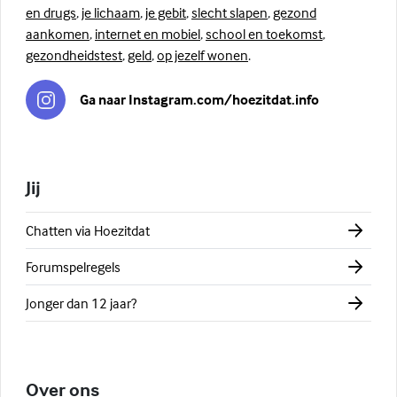
en drugs
,
je lichaam
,
je gebit
,
slecht slapen
,
gezond
aankomen
,
internet en mobiel
,
school en toekomst
,
gezondheidstest
,
geld
,
op jezelf wonen
.
Ga naar Instagram.com/hoezitdat.info
Jij
Chatten via Hoezitdat
Forumspelregels
Jonger dan 12 jaar?
Over ons