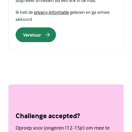
altijd weer afmelden via een link in de mail.
(Externe link)
Ik heb de
privacy-informatie
gelezen en ga ermee
akkoord
Verstuur
Challenge accepted?
Oproep voor jongeren (12-15jr) om mee te