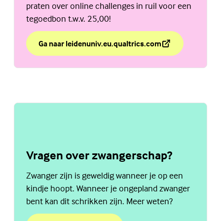
praten over online challenges in ruil voor een
tegoedbon t.w.v. 25,00!
Ga naar leidenuniv.eu.qualtrics.com
over Challenge accepted?
(Externe link)
Vragen over zwangerschap?
Zwanger zijn is geweldig wanneer je op een
kindje hoopt. Wanneer je ongepland zwanger
bent kan dit schrikken zijn. Meer weten?