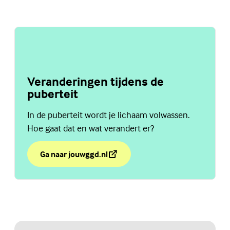
Veranderingen tijdens de
puberteit
In de puberteit wordt je lichaam volwassen.
Hoe gaat dat en wat verandert er?
Ga naar jouwggd.nl
over Veranderingen tijdens de puberteit
(Externe link)