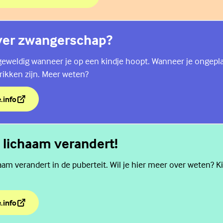
ge accepted?
ver zwangerschap?
 geweldig wanneer je op een kindje hoopt. Wanneer je ongep
rikken zijn. Meer weten?
.info
over zwangerschap?
 lichaam verandert!
am verandert in de puberteit. Wil je hier meer over weten? K
.info
n lichaam verandert!