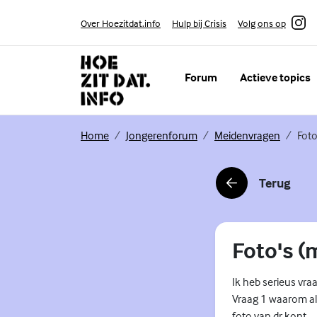
Skip to content
Volg ons op
Over Hoezitdat.info
Hulp bij Crisis
Instagram
Forum
Actieve topics
(Externe link)
(Externe link)
(Externe
Home
Jongerenforum
Meidenvragen
Foto
Terug
(Externe link)
Foto's (
Ik heb serieus vra
Vraag 1 waarom al
foto van dr kont