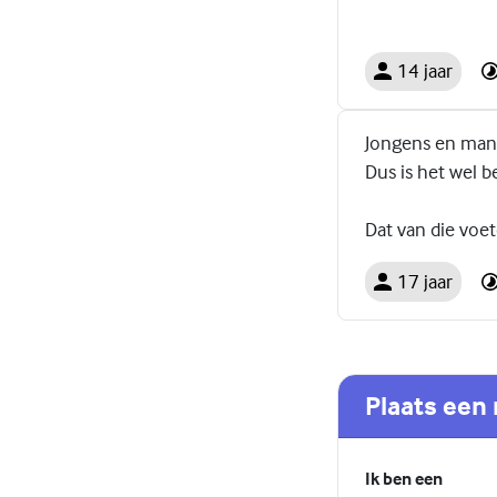
14 jaar
Jongens en mann
Dus is het wel b
Dat van die voe
17 jaar
Plaats een 
Ik ben een