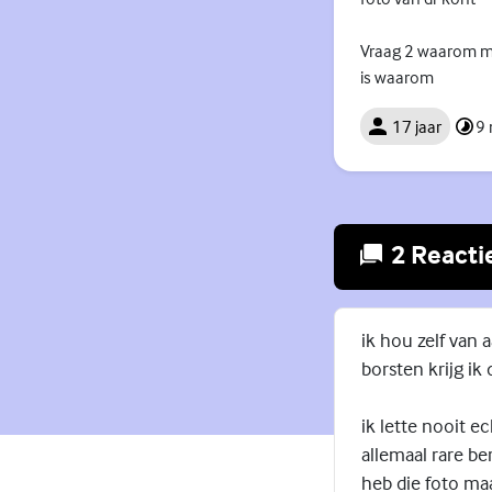
Vraag 2 waarom ma
is waarom
17 jaar
9
2 Reacti
ik hou zelf van 
borsten krijg ik 
ik lette nooit e
allemaal rare b
heb die foto maar