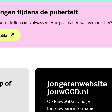
ngen tijdens de puberteit
wordt je lichaam volwassen. Hoe gaat dat en wat verandert er
ggd.nl
ingen tijdens de puberteit
p of
Jongerenwebsite
JouwGGD.nl
Op JouwGGD.nl vind je
betrouwbare informatie