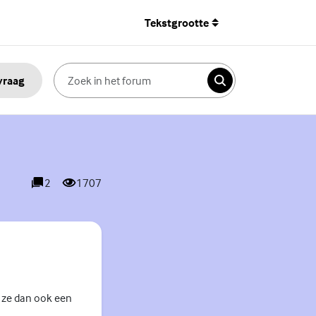
Tekstgrootte
 vraag
Zoeken
2
1707
reacties
weergaves
 ze dan ook een