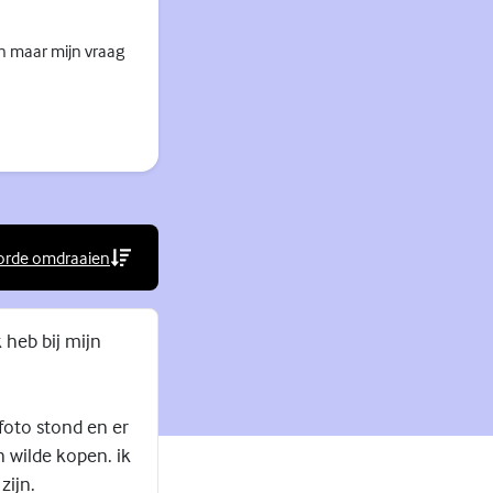
n maar mijn vraag
orde omdraaien
rne link)
k heb bij mijn
foto stond en er
 wilde kopen. ik
zijn.