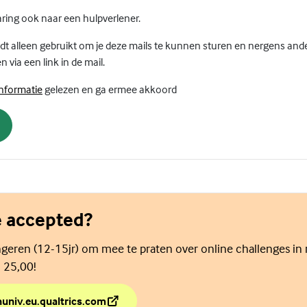
aring ook naar een hulpverlener.
dt alleen gebruikt om je deze mails te kunnen sturen en nergens ander
n via een link in de mail.
(Externe link)
informatie
gelezen en ga ermee akkoord
e accepted?
geren (12-15jr) om mee te praten over online challenges in 
. 25,00!
nuniv.eu.qualtrics.com