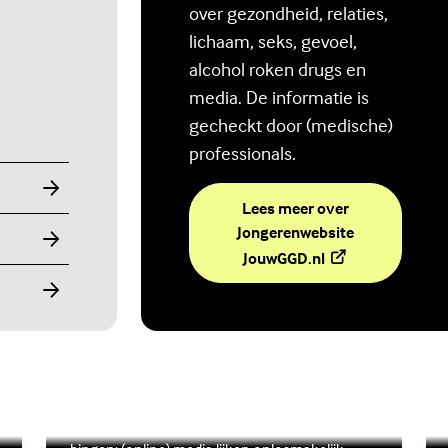
over gezondheid, relaties,
lichaam, seks, gevoel,
alcohol roken drugs en
media. De informatie is
gecheckt door (medische)
professionals.
Lees meer over
Jongerenwebsite
(Externe link)
JouwGGD.nl
Ben jij digitaal in balans?
Scrollen, liken, appen, swipen, gamen en
Lees meer over Ben jij digitaal in balans?
(Externe link)
Lee
(Ex