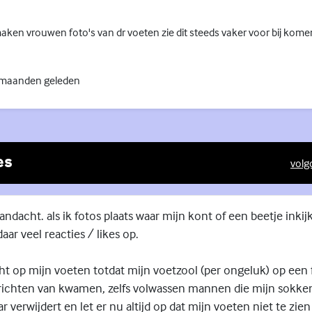
ken vrouwen foto's van dr voeten zie dit steeds vaker voor bij kome
 maanden geleden
es
volg
(Exte
aandacht. als ik fotos plaats waar mijn kont of een beetje inkij
daar veel reacties / likes op.
cht op mijn voeten totdat mijn voetzool (per ongeluk) op een 
erichten van kwamen, zelfs volwassen mannen die mijn sokken
 verwijdert en let er nu altijd op dat mijn voeten niet te zien 