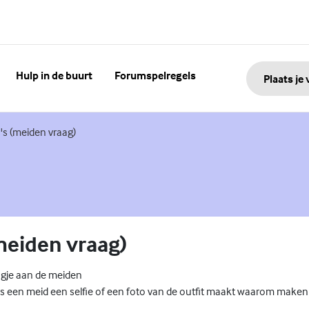
Hulp in de buurt
Forumspelregels
Plaats je
 link)
's (meiden vraag)
meiden vraag)
agje aan de meiden
s een meid een selfie of een foto van de outfit maakt waarom maken