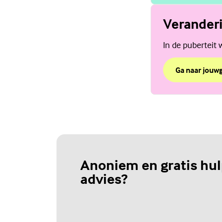
Veranderi
In de puberteit 
Ga naar jouw
over Verander
(Externe link)
Anoniem en gratis hul
advies?