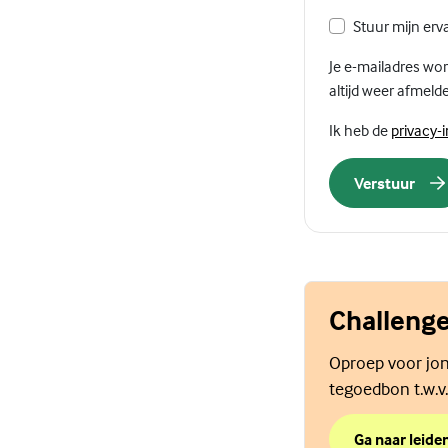
Stuur mijn erv
Je e-mailadres wor
altijd weer afmelde
Ik heb de
privacy-
Verstuur
Challeng
Oproep voor jon
tegoedbon t.w.v
Ga naar leide