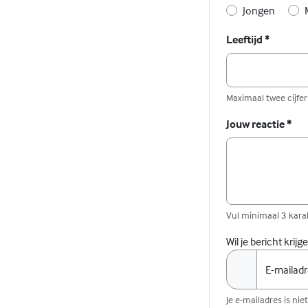
Jongen
Leeftijd
*
Maximaal twee cijfers
Jouw reactie
*
Vul minimaal 3 karak
Wil je bericht krij
E-mailad
Je e-mailadres is ni