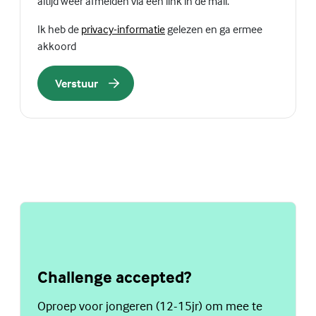
altijd weer afmelden via een link in de mail.
(Externe link)
Ik heb de
privacy-informatie
gelezen en ga ermee
akkoord
Verstuur
Challenge accepted?
Oproep voor jongeren (12-15jr) om mee te