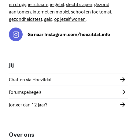
en drugs
,
je lichaam
,
je gebit
,
slecht slapen
,
gezond
aankomen
,
internet en mobiel
,
school en toekomst
,
gezondheidstest
,
geld
,
op jezelf wonen
.
Ga naar Instagram.com/hoezitdat.info
Jij
Chatten via Hoezitdat
Forumspelregels
Jonger dan 12 jaar?
Over ons