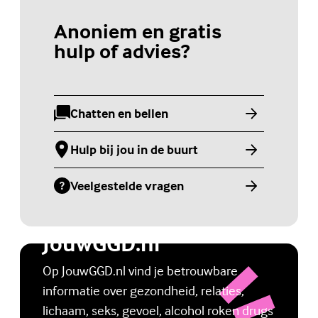
Anoniem en gratis
hulp of advies?
Chatten en bellen
(Externe link)
Hulp bij jou in de buurt
(Externe link)
Veelgestelde vragen
(Externe link)
Jongerenwebsite
JouwGGD.nl
Op JouwGGD.nl vind je betrouwbare
informatie over gezondheid, relaties,
lichaam, seks, gevoel, alcohol roken drugs