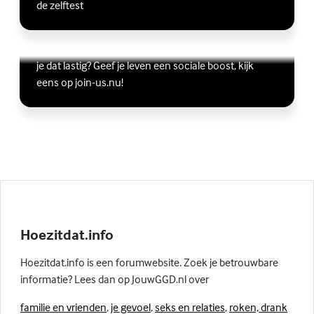
de zelftest
Vriendschap
Wil je graag andere jongeren ontmoeten, maar vind
Lees meer over Vriendschap
(Externe link)
je dat lastig? Geef je leven een sociale boost, kijk
eens op join-us.nu!
Hoezitdat.info
Hoezitdat.info is een forumwebsite. Zoek je betrouwbare
informatie? Lees dan op JouwGGD.nl over
familie en vrienden
,
je gevoel
,
seks en relaties
,
roken, drank