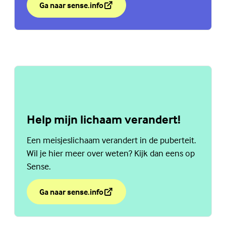
Ga naar sense.info
over Vragen over zwangerschap?
(Externe link)
Help mijn lichaam verandert!
Een meisjeslichaam verandert in de puberteit.
Wil je hier meer over weten? Kijk dan eens op
Sense.
Ga naar sense.info
over Help mijn lichaam verandert!
(Externe link)