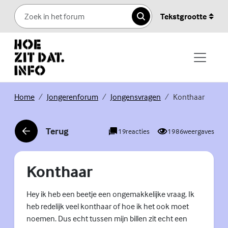
Skip to content
Tekstgrootte
Zoeken
(Externe link)
(Externe link)
(Externe link)
Home
Jongerenforum
Jongensvragen
Konthaar
Terug
19
reacties
1986
weergaves
(Externe link)
Konthaar
Hey ik heb een beetje een ongemakkelijke vraag. Ik
heb redelijk veel konthaar of hoe ik het ook moet
noemen. Dus echt tussen mijn billen zit echt een