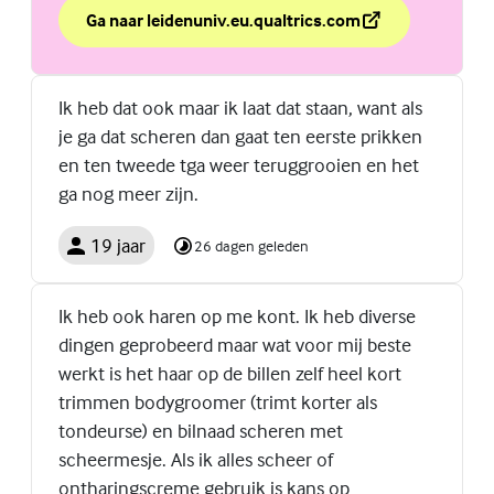
Ga naar leidenuniv.eu.qualtrics.com
over Challenge accepted?
(Externe link)
Ik heb dat ook maar ik laat dat staan, want als
je ga dat scheren dan gaat ten eerste prikken
en ten tweede tga weer teruggrooien en het
ga nog meer zijn.
19 jaar
26 dagen geleden
Ik heb ook haren op me kont. Ik heb diverse
dingen geprobeerd maar wat voor mij beste
werkt is het haar op de billen zelf heel kort
trimmen bodygroomer (trimt korter als
tondeurse) en bilnaad scheren met
scheermesje. Als ik alles scheer of
ontharingscreme gebruik is kans op