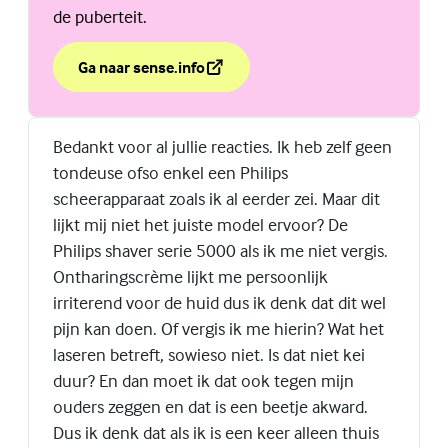
de puberteit.
Ga naar sense.info
over Jouw jongenslichaam verandert in de puberteit.
(Externe link)
Bedankt voor al jullie reacties. Ik heb zelf geen
tondeuse ofso enkel een Philips
scheerapparaat zoals ik al eerder zei. Maar dit
lijkt mij niet het juiste model ervoor? De
Philips shaver serie 5000 als ik me niet vergis.
Ontharingscrème lijkt me persoonlijk
irriterend voor de huid dus ik denk dat dit wel
pijn kan doen. Of vergis ik me hierin? Wat het
laseren betreft, sowieso niet. Is dat niet kei
duur? En dan moet ik dat ook tegen mijn
ouders zeggen en dat is een beetje akward.
Dus ik denk dat als ik is een keer alleen thuis