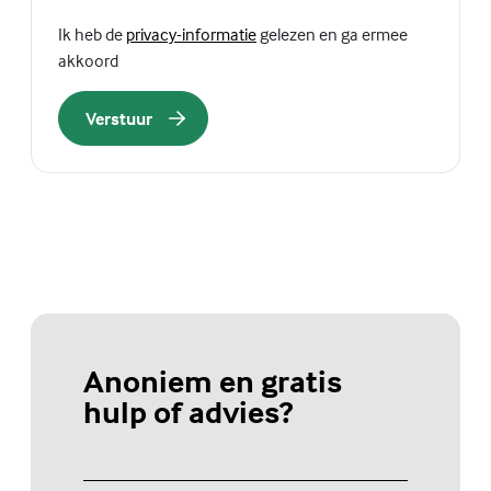
(Externe link)
Ik heb de
privacy-informatie
gelezen en ga ermee
akkoord
Verstuur
Anoniem en gratis
hulp of advies?