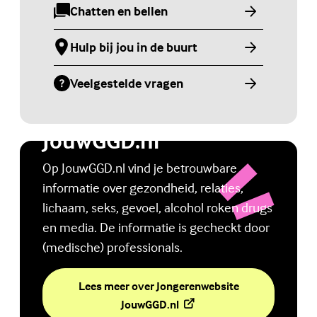
Chatten en bellen
(Externe link)
Hulp bij jou in de buurt
(Externe link)
Veelgestelde vragen
(Externe link)
Jongerenwebsite
JouwGGD.nl
Op JouwGGD.nl vind je betrouwbare
informatie over gezondheid, relaties,
lichaam, seks, gevoel, alcohol roken drugs
en media. De informatie is gecheckt door
(medische) professionals.
Lees meer over Jongerenwebsite
(Externe link)
JouwGGD.nl