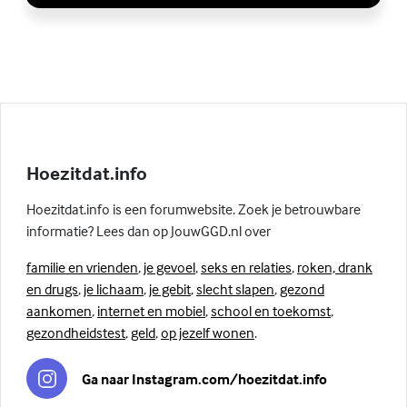
Hoezitdat.info
Hoezitdat.info is een forumwebsite. Zoek je betrouwbare
informatie? Lees dan op JouwGGD.nl over
familie en vrienden
,
je gevoel
,
seks en relaties
,
roken, drank
en drugs
,
je lichaam
,
je gebit
,
slecht slapen
,
gezond
aankomen
,
internet en mobiel
,
school en toekomst
,
gezondheidstest
,
geld
,
op jezelf wonen
.
Ga naar Instagram.com/hoezitdat.info