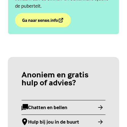
de puberteit.
Ga naar sense.info
over Jouw jongenslichaam verandert in de puberteit.
(Externe link)
Anoniem en gratis
hulp of advies?
Chatten en bellen
(Externe link)
Hulp bij jou in de buurt
(Externe link)