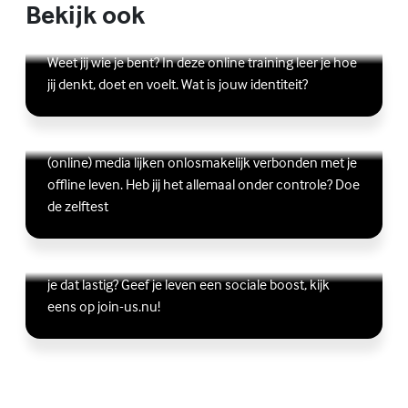
Bekijk ook
Online zelfhulptraining - Wie ben ik?
Lees meer over Online zelfhulptraining - Wie ben ik?
(Externe link)
Weet jij wie je bent? In deze online training leer je hoe
jij denkt, doet en voelt. Wat is jouw identiteit?
Ben jij digitaal in balans?
Scrollen, liken, appen, swipen, gamen en bingen:
Lees meer over Ben jij digitaal in balans?
(Externe link)
(online) media lijken onlosmakelijk verbonden met je
offline leven. Heb jij het allemaal onder controle? Doe
de zelftest
Vriendschap
Wil je graag andere jongeren ontmoeten, maar vind
Lees meer over Vriendschap
(Externe link)
je dat lastig? Geef je leven een sociale boost, kijk
eens op join-us.nu!