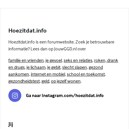
Hoezitdat.info
Hoezitdat.info is een forumwebsite. Zoek je betrouwbare
informatie? Lees dan op JouwGGD.nl over
familie en vrienden
,
je gevoel
,
seks en relaties
,
roken, drank
en drugs
,
je lichaam
,
je gebit
,
slecht slapen
,
gezond
aankomen
,
internet en mobiel
,
school en toekomst
,
gezondheidstest
,
geld
,
op jezelf wonen
.
Ga naar Instagram.com/hoezitdat.info
Jij