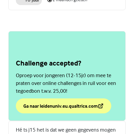
Challenge accepted?
Oproep voor jongeren (12-15jr) om mee te
praten over online challenges in ruil voor een
tegoedbon t.w.v. 25,00!
Ga naar leidenuniv.eu.qualtrics.com
over Challenge accepted?
(Externe link)
Hé ts j15 het is dat we geen gegevens mogen