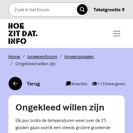
Skip to content
Tekstgrootte
Zoeken
(Externe link)
(Externe link)
(Externe link)
Home
Jongerenforum
Jongensvragen
Ongekleed willen zijn
Terug
8
reacties
1155
weergaves
(Externe link)
Ongekleed willen zijn
Elk jaar zodra de temperaturen weer over de 25
graden gaan voel ik een steeds grotere groeiende