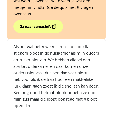
Wat weet jij over seks? En weet je wat een
meisje fijn vindt? Doe de quiz met 9 vragen
over seks.
Ga naar sense.info
over Seksquiz voor jongens
(Externe link)
Als het wat beter weer is zoals nu loop ik
stiekem bloot in de huiskamer als mijn ouders
en zus er niet zijn. We hebben allebei een
aparte zolderkamer en daar komen onze
ouders niet vaak dus ben dan vaak bloot. Ik
heb voor als ik de trap hoor een makkelijke
jurk klaarliggen zodat ik die snel aan kan doen.
Ben nog nooit betrapt hierdoor behalve door
mijn zus maar die loopt ook regelmatig bloot
op zolder.