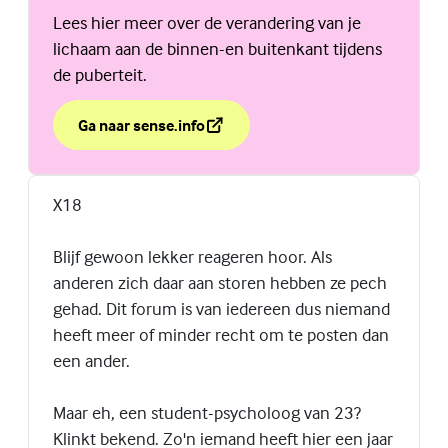
Lees hier meer over de verandering van je
lichaam aan de binnen-en buitenkant tijdens
de puberteit.
Ga naar sense.info
over Jouw jongenslichaam verandert in de puberteit.
(Externe link)
X18
Blijf gewoon lekker reageren hoor. Als
anderen zich daar aan storen hebben ze pech
gehad. Dit forum is van iedereen dus niemand
heeft meer of minder recht om te posten dan
een ander.
Maar eh, een student-psycholoog van 23?
Klinkt bekend. Zo'n iemand heeft hier een jaar