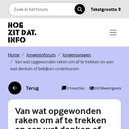
Skip to content
Tekstgrootte
Zoeken
(Externe link)
(Externe link)
(Externe link)
Home
Jongerenforum
Jongensvragen
Van wat opgewonden raken om af te trekken en aan
wat denken of bekijken ondertussen
Terug
31
reacties
2658
weergaves
(Externe link)
Van wat opgewonden
raken om af te trekken