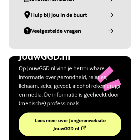
(Externe link)
Hulp bij jou in de buurt
(Externe link)
Veelgestelde vragen
(Externe link)
Jongerenwebsite
JouwGGD.nl
Op JouwGGD.nl vind je betrouwbare
informatie over gezondheid, relaties,
lichaam, seks, gevoel, alcohol roken drugs
en media. De informatie is gecheckt door
(medische) professionals.
Lees meer over Jongerenwebsite
(Externe link)
JouwGGD.nl