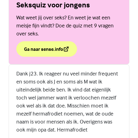
Seksquiz voor jongens
Wat weet jij over seks? En weet je wat een
meisje fijn vindt? Doe de quiz met 9 vragen
over seks.
Ga naar sense.info
over Seksquiz voor jongens
(Externe link)
Dank j23. Ik reageer nu veel minder frequent
en soms ook als J en soms als M wat ik
uiteindelijk beide ben. Ik vind dat eigenlijk
toch wel jammer want ik verloochen mezelf
ook wel als ik dat doe. Misschien moet ik
mezelf hermafrodiet noemen, wat de oude
naam is voor mensen als ik. Overigens was
ook mijn opa dat. Hermafrodiet