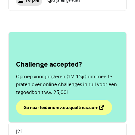
19 jaar
2 jaren geleden
Challenge accepted?
Oproep voor jongeren (12-15jr) om mee te
praten over online challenges in ruil voor een
tegoedbon t.w.v. 25,00!
Ga naar leidenuniv.eu.qualtrics.com
over Challenge accepted?
(Externe link)
J21