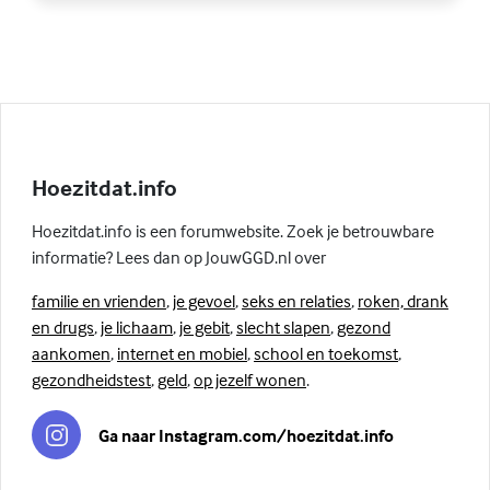
Hoezitdat.info
Hoezitdat.info is een forumwebsite. Zoek je betrouwbare
informatie? Lees dan op JouwGGD.nl over
familie en vrienden
,
je gevoel
,
seks en relaties
,
roken, drank
en drugs
,
je lichaam
,
je gebit
,
slecht slapen
,
gezond
aankomen
,
internet en mobiel
,
school en toekomst
,
gezondheidstest
,
geld
,
op jezelf wonen
.
Ga naar Instagram.com/hoezitdat.info