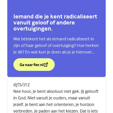
Iemand die je kent radicaliseert
vanuit geloof of andere
overtuigingen.
Wat betekent het als iemand radicaliseert in
zijn of haar geloof of overtuiging? Hoe herken
je dit? En wat kun je doen als je je hierover
zorgen maakt? Of bang bent?
Ga naar fier.nl
over Iemand die je kent radicaliseert vanuit geloof of
(Externe link)
@TS/J12
Nee hoor, je bent absoluut niet gek. Jij gelooft
in God. Niet vanuit je ouders, maar vanuit
jezelf. Je bent aan het orienteren, je horizon
verbreden. Je paden aan het kiezen. Dat is iets