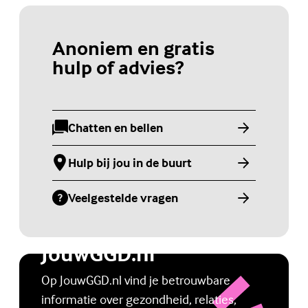
Anoniem en gratis
hulp of advies?
Chatten en bellen
(Externe link)
Hulp bij jou in de buurt
(Externe link)
Veelgestelde vragen
(Externe link)
Jongerenwebsite
JouwGGD.nl
Op JouwGGD.nl vind je betrouwbare
informatie over gezondheid, relaties,