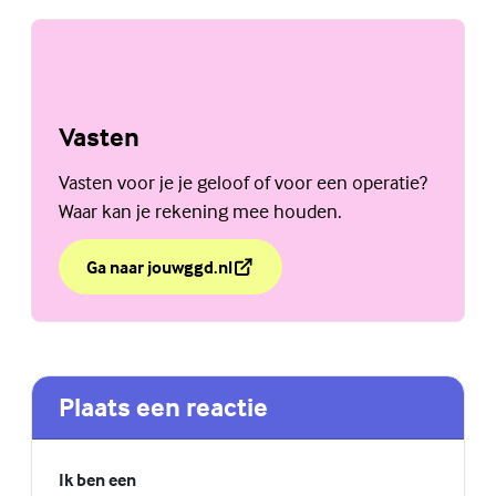
Vasten
Vasten voor je je geloof of voor een operatie?
Waar kan je rekening mee houden.
Ga naar jouwggd.nl
over Vasten
(Externe link)
Plaats een reactie
Ik ben een