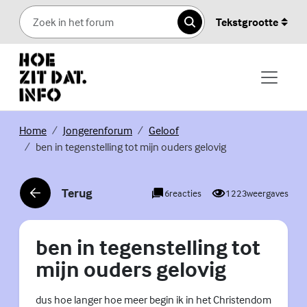
Skip to content
Tekstgrootte
Zoeken
(Externe link)
(Externe link)
(Externe link)
Home
Jongerenforum
Geloof
ben in tegenstelling tot mijn ouders gelovig
Terug
6
reacties
1223
weergaves
(Externe link)
ben in tegenstelling tot
mijn ouders gelovig
dus hoe langer hoe meer begin ik in het Christendom