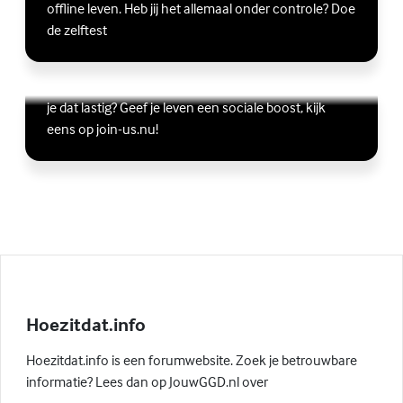
offline leven. Heb jij het allemaal onder controle? Doe
de zelftest
Vriendschap
Wil je graag andere jongeren ontmoeten, maar vind
Lees meer over Vriendschap
(Externe link)
je dat lastig? Geef je leven een sociale boost, kijk
eens op join-us.nu!
Hoezitdat.info
Hoezitdat.info is een forumwebsite. Zoek je betrouwbare
informatie? Lees dan op JouwGGD.nl over