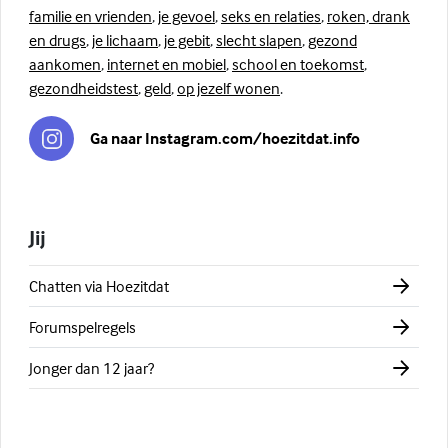
familie en vrienden
,
je gevoel
,
seks en relaties
,
roken, drank
en drugs
,
je lichaam
,
je gebit
,
slecht slapen
,
gezond
aankomen
,
internet en mobiel
,
school en toekomst
,
gezondheidstest
,
geld
,
op jezelf wonen
.
Ga naar Instagram.com/hoezitdat.info
Jij
Chatten via Hoezitdat
Forumspelregels
Jonger dan 12 jaar?