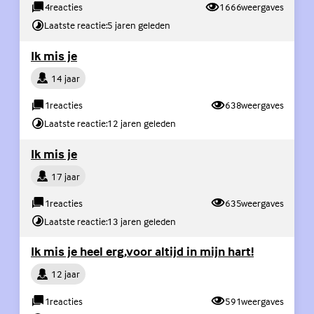
4
reacties
1666
weergaves
Laatste reactie:
5 jaren geleden
(Externe link)
Ik mis je
Persoon
14 jaar
1
reacties
638
weergaves
Laatste reactie:
12 jaren geleden
(Externe link)
Ik mis je
Persoon
17 jaar
1
reacties
635
weergaves
Laatste reactie:
13 jaren geleden
(Externe li
Ik mis je heel erg,voor altijd in mijn hart!
Persoon
12 jaar
1
reacties
591
weergaves