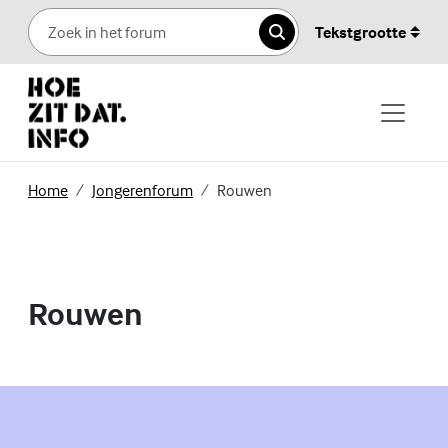
Skip to content
Tekstgrootte
Zoeken
(Externe link)
(Externe link)
Home
Jongerenforum
Rouwen
Rouwen