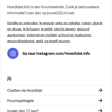
Hoezitdat.info is een forumwebsite. Zoek je betrouwbare
informatie? Lees dan op JouwGGD.nl over
familie en vrienden
,
je gevoel
,
seks en relaties
,
roken, drank
en drugs
,
je lichaam
,
je gebit
,
slecht slapen
,
gezond
aankomen
,
internet en mobiel
,
school en toekomst
,
gezondheidstest
,
geld
,
op jezelf wonen
.
Ga naar Instagram.com/hoezitdat.info
Jij
Chatten via Hoezitdat
Forumspelregels
Jonger dan 12 jaar?