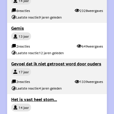
14 jaar
6
reacties
2328
weergaves
Laatste reactie:
9 jaren geleden
(Externe link)
Gemis
Persoon
13 jaar
2
reacties
649
weergaves
Laatste reactie:
12 jaren geleden
(Exter
Gevoel dat ik niet getroost word door ouders
Persoon
17 jaar
2
reacties
1339
weergaves
Laatste reactie:
4 jaren geleden
(Externe link)
Het is vast heel stom...
Persoon
14 jaar