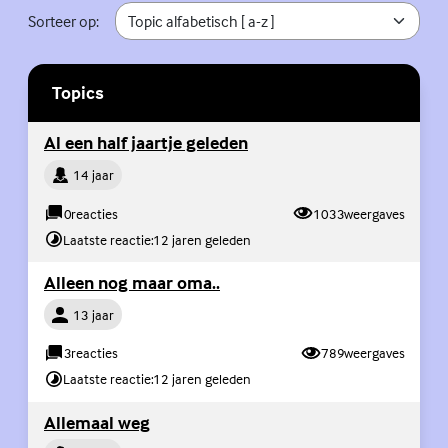
Sorteer op:
Topics
Ge
(Externe link)
Al een half jaartje geleden
Persoon
14 jaar
0
reacties
1033
weergaves
Laatste reactie:
12 jaren geleden
(Externe link)
Alleen nog maar oma..
Persoon
13 jaar
3
reacties
789
weergaves
Laatste reactie:
12 jaren geleden
(Externe link)
Allemaal weg