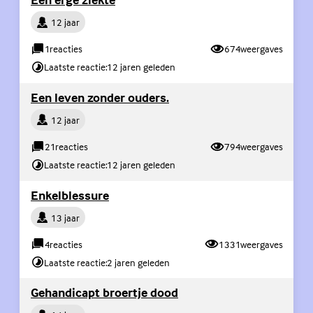
Persoon
12 jaar
1
reacties
674
weergaves
Laatste reactie:
12 jaren geleden
(Externe link)
Een leven zonder ouders.
Persoon
12 jaar
21
reacties
794
weergaves
Laatste reactie:
12 jaren geleden
(Externe link)
Enkelblessure
Persoon
13 jaar
4
reacties
1331
weergaves
Laatste reactie:
2 jaren geleden
(Externe link)
Gehandicapt broertje dood
Persoon