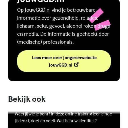
Op JouwGGD.nl vind je betrouwbare
informatie over gezondheid, relaties,
lichaam, seks, gevoel, alcohol roken drugs
en media. De informatie is gecheckt door
(medische) professionals.
Lees meer over Jongerenwebsite
(Externe link)
JouwGGD.nl
Bekijk ook
Online zelfhulptraining - Wie ben ik?
Lees meer over Online zelfhulptraining - Wie ben ik?
(Externe link)
Weet jij wie je bent? In deze online training leer je hoe
jij denkt, doet en voelt. Wat is jouw identiteit?