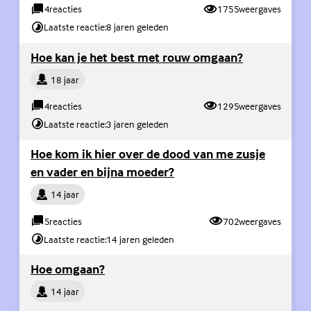
4
reacties
1755
weergaves
Laatste reactie:
8 jaren geleden
(Externe link
Hoe kan je het best met rouw omgaan?
Persoon
18 jaar
4
reacties
1295
weergaves
Laatste reactie:
3 jaren geleden
(Exter
Hoe kom ik hier over de dood van me zusje
en vader en bijna moeder?
Persoon
14 jaar
5
reacties
702
weergaves
Laatste reactie:
14 jaren geleden
(Externe link)
Hoe omgaan?
Persoon
14 jaar