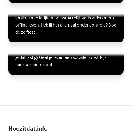
Ben jij digitaal in balans?
Scrollen, liken, appen, swipen, gamen en bingen:
Lees meer over Ben jij digitaal in balans?
(Externe link)
(online) media lijken onlosmakelijk verbonden met je
offline leven. Heb jij het allemaal onder controle? Doe
de zelftest
Vriendschap
Wil je graag andere jongeren ontmoeten, maar vind
Lees meer over Vriendschap
(Externe link)
je dat lastig? Geef je leven een sociale boost, kijk
eens op join-us.nu!
Hoezitdat.info