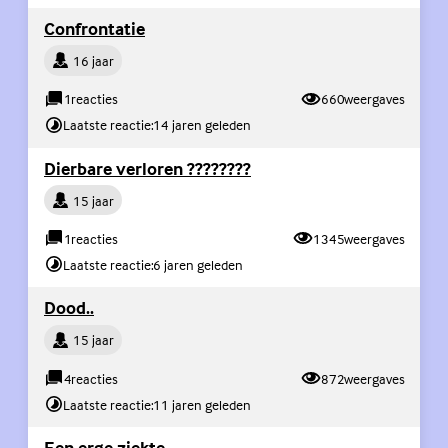
(Externe link)
Confrontatie
Persoon
16 jaar
1
reacties
660
weergaves
Laatste reactie:
14 jaren geleden
(Externe link)
Dierbare verloren ????????
Persoon
15 jaar
1
reacties
1345
weergaves
Laatste reactie:
6 jaren geleden
(Externe link)
Dood..
Persoon
15 jaar
4
reacties
872
weergaves
Laatste reactie:
11 jaren geleden
(Externe link)
Een erge ziekte