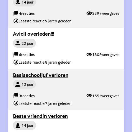
Persoon
14 jaar
4
reacties
2397
weergaves
Laatste reactie:
9 jaren geleden
(Externe link)
Avicii overleden!!!
Persoon
22 jaar
6
reacties
1808
weergaves
Laatste reactie:
8 jaren geleden
(Externe link)
Basisschooljuf verloren
Persoon
13 jaar
3
reacties
1554
weergaves
Laatste reactie:
7 jaren geleden
(Externe link)
Beste vriendin verloren
Persoon
14 jaar